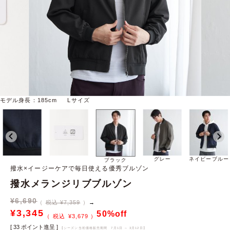
モデル身長：185cm Lサイズ
グレー
ネイビーブルー
ブラック
撥水×イージーケアで毎日使える優秀ブルゾン
撥水メランジリブブルゾン
¥
6,690
税込 ¥7,359
→
¥
3,345
50%off
¥
3,679
[
33
ポイント進呈 ]
【シーズン当初価格販売期間
7月1日 ～ 3月12日
】