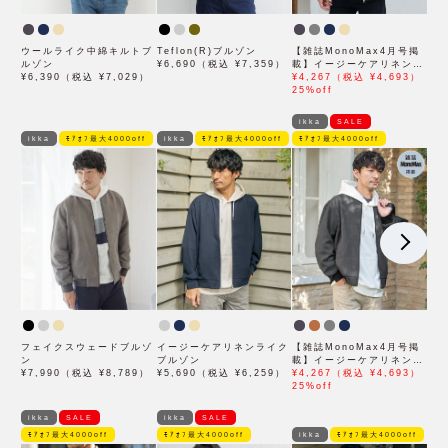
ウールライク中綿キルトブ
Teflon(R)ブルゾン
【雑誌MonoMax4月号掲
ルゾン
¥6,690（税込 ¥7,359）
載】イージーケアリネンラ
¥6,390（税込 ¥7,029）
イクブルゾン
¥4,267（税込 ¥4,693）
25%off
ikka
SALE
ikka
ﾓｱｵﾌ最大4000off
ikka
ﾓｱｵﾌ最大4000off
ﾓｱｵﾌ最大4000off
フェイクスウェードブルゾ
イージーケアリネンライク
【雑誌MonoMax4月号掲
ン
ブルゾン
載】イージーケアリネンラ
¥7,990（税込 ¥8,789）
¥5,690（税込 ¥6,259）
イクブルゾン「小泉孝太郎
¥4,267（税込 ¥4,693）
さん着用モデル」
25%off
ikka
SALE
ikka
SALE
ﾓｱｵﾌ最大4000off
ﾓｱｵﾌ最大4000off
ikka
ﾓｱｵﾌ最大4000off