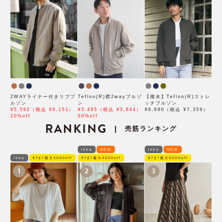
2WAYライナー付きリブブ
Teflon(R)襟2wayブルゾ
【撥水】Teflon(R)ストレ
ルゾン
ン
ッチブルゾン
¥5,592（税込 ¥6,151）
¥3,495（税込 ¥3,844）
¥6,690（税込 ¥7,359）
20%off
50%off
RANKING
売筋ランキング
|
ikka
NEW
ikka
NEW
ikka
ﾓｱｵﾌ最大4000off
ﾓｱｵﾌ最大4000off
ﾓｱｵﾌ最大4000off
1
2
3