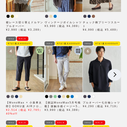
裾レース切り替えドルマン
ヴィンテージボイルシャツ
チェック柄プリーツスカー
プルオーバー
¥3,990（税込 ¥4,389）
ト
¥2,990（税込 ¥3,289）
¥4,990（税込 ¥5,489）
ikka
SALE
ﾓｱｵﾌ最大4000off
ikka
ﾓｱｵﾌ最大4000off
ikka
ﾓｱｵﾌ最大4000off
4
5
6
【MonoMax × 小泉孝太
【雑誌MonoMax5月号掲
プルオーバー七分袖シャツ
郎】GOKU楽 AIRクロッ
載】接触冷感イージー5ポ
¥4,290（税込 ¥4,719）
プドパンツ「小泉孝太郎さ
¥2,514（税込 ¥2,765）
ケット
¥3,990（税込 ¥4,389）
ん着用モデル」
40%off
ikka
SALE
ikka
SALE
ikka
SALE