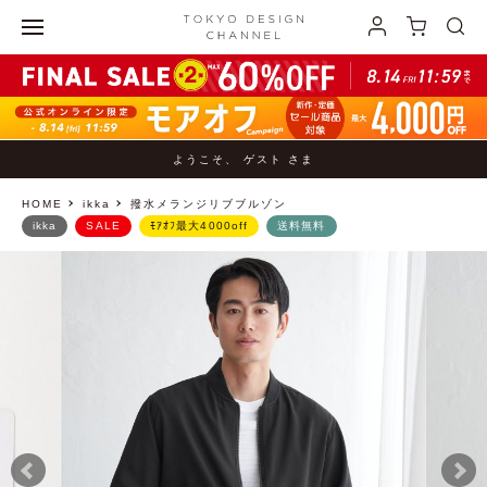
ようこそ、 ゲスト さま
HOME
ikka
撥水メランジリブブルゾン
ikka
SALE
ﾓｱｵﾌ最大4000off
送料無料