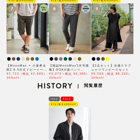
ﾓｱｵﾌ最大4000off
ﾓｱｵﾌ最大4000off
ﾓｱｵﾌ最大4000off
7
8
9
【MonoMax × 小泉孝太
【雑誌MonoMax5月号掲
【2点セット】冷感スラブ
郎】6.5分丈ドビーイージ
載】GOKU楽パンツ
シャツワンピースセット
ーハーフパンツ「小泉孝太
¥2,723（税込 ¥2,995）
EASY STRETCH 冷感ア
¥3,073（税込 ¥3,380）
¥5,593（税込 ¥6,152）
郎さん着用モデル」
30%off
ンクル【接触冷感】「小泉
30%off
30%off
HISTORY
孝太郎さん着用モデル」
閲覧履歴
|
ikka
SALE
ﾓｱｵﾌ最大4000off