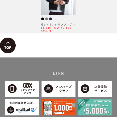
撥水メランジリブブルゾン
¥3,345（税込 ¥3,679）
50%off
LINK