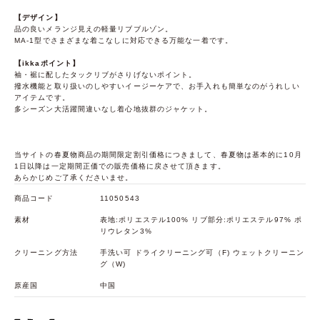
【デザイン】
品の良いメランジ見えの軽量リブブルゾン。
MA-1型でさまざまな着こなしに対応できる万能な一着です。
【ikkaポイント】
袖・裾に配したタックリブがさりげないポイント。
撥水機能と取り扱いのしやすいイージーケアで、お手入れも簡単なのがうれしい
アイテムです。
多シーズン大活躍間違いなし着心地抜群のジャケット。
当サイトの春夏物商品の期間限定割引価格につきまして、春夏物は基本的に10月
1日以降は一定期間正価での販売価格に戻させて頂きます。
あらかじめご了承くださいませ。
商品コード
11050543
素材
表地:ポリエステル100% リブ部分:ポリエステル97% ポ
リウレタン3%
クリーニング方法
手洗い可 ドライクリーニング可（F) ウェットクリーニン
グ（W)
原産国
中国