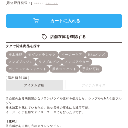
[最短翌日発送！]
※条件あり、
詳細はこちら
店舗在庫を確認する
送料個別
¥
0
アイテム詳細
アイテムサイズ
凹凸感のある表情豊かなメランジツイル素材を使用した、シンプルなMA-1型ブル
ゾン。
撥水加工を施しているため、急な天候の変化にも対応可能。
イージーケア仕様でデイリーユースにもぴったりです。
【素材】
凹凸感がある織り方のメランジツイル。