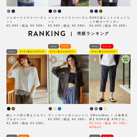
ジャガードドライバーズニ
ジャカードドライバーズニ
GOKU楽ニットジオメトリ
ット
ット
ック柄カーディガン
¥5,990（税込 ¥6,589）
¥5,990（税込 ¥6,589）
¥4,990（税込 ¥5,489）
RANKING
売筋ランキング
|
ikka
NEW
ikka
SALE
ikka
ﾓｱｵﾌ最大4000off
ﾓｱｵﾌ最大4000off
ﾓｱｵﾌ最大4000off
1
2
3
裾レース切り替えドルマン
ヴィンテージボイルシャツ
【MonoMax × 小泉孝太
プルオーバー
¥3,990（税込 ¥4,389）
郎】GOKU楽 AIRクロッ
¥2,990（税込 ¥3,289）
プドパンツ「小泉孝太郎さ
¥2,514（税込 ¥2,765）
ん着用モデル」
40%off
ikka
NEW
ikka
SALE