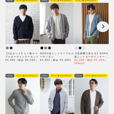
ikka
ﾓｱｵﾌ最大4000off
ikka
ﾓｱｵﾌ最大4000off
ﾓｱｵﾌ最大4000off
【2点セット】らく軽ケー
GOKU楽ニットケーブルカ
【洗濯機で洗える】GOKU
ブルカーデインナーセット
ーディガン
楽ニットカーデインナーセ
¥5,990（税込 ¥6,589）
¥4,990（税込 ¥5,489）
ット【2点セット】
¥2,995（税込 ¥3,294）
50%off
ikka
ﾓｱｵﾌ最大4000off
ikka
ﾓｱｵﾌ最大4000off
ikka
ﾓｱｵﾌ最大4000off