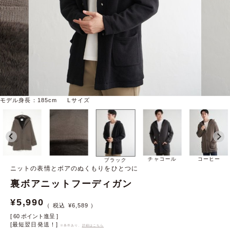
モデル身長：185cm Lサイズ
チャコール
コーヒー
ブラック
ニットの表情とボアのぬくもりをひとつに
裏ボアニットフーディガン
¥
5,990
¥
6,589
[
60
ポイント進呈 ]
[最短翌日発送！]
※条件あり、
詳細はこちら