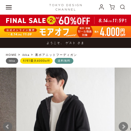
ようこそ、 ゲスト さま
HOME
ikka
裏ボアニットフーディガン
ikka
ﾓｱｵﾌ最大4000off
送料無料