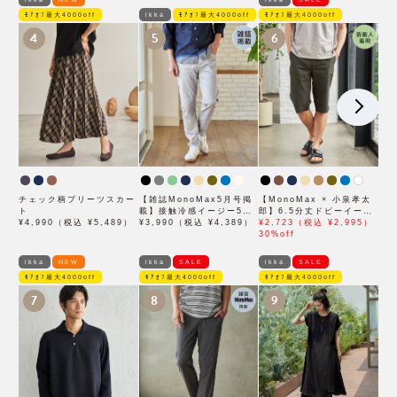
ﾓｱｵﾌ最大4000off
ikka
ﾓｱｵﾌ最大4000off
ﾓｱｵﾌ最大4000off
4
5
6
チェック柄プリーツスカー
【雑誌MonoMax5月号掲
【MonoMax × 小泉孝太
ト
載】接触冷感イージー5ポ
郎】6.5分丈ドビーイージ
¥4,990（税込 ¥5,489）
ケット
¥3,990（税込 ¥4,389）
ーハーフパンツ「小泉孝太
¥2,723（税込 ¥2,995）
郎さん着用モデル」
30%off
ikka
NEW
ikka
SALE
ikka
SALE
ﾓｱｵﾌ最大4000off
ﾓｱｵﾌ最大4000off
ﾓｱｵﾌ最大4000off
7
8
9