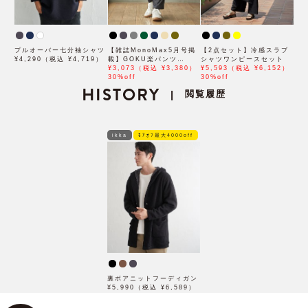
プルオーバー七分袖シャツ
【雑誌MonoMax5月号掲
【2点セット】冷感スラブ
¥4,290（税込 ¥4,719）
載】GOKU楽パンツ
シャツワンピースセット
EASY STRETCH 冷感ア
¥3,073（税込 ¥3,380）
¥5,593（税込 ¥6,152）
ンクル【接触冷感】「小泉
30%off
30%off
HISTORY
孝太郎さん着用モデル」
閲覧履歴
|
ikka
ﾓｱｵﾌ最大4000off
裏ボアニットフーディガン
¥5,990（税込 ¥6,589）