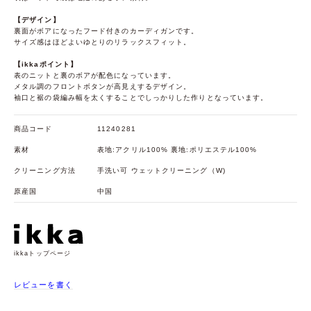
【デザイン】
裏面がボアになったフード付きのカーディガンです。
サイズ感はほどよいゆとりのリラックスフィット。
【ikkaポイント】
表のニットと裏のボアが配色になっています。
メタル調のフロントボタンが高見えするデザイン。
袖口と裾の袋編み幅を太くすることでしっかりした作りとなっています。
商品コード
11240281
素材
表地:アクリル100% 裏地:ポリエステル100%
クリーニング方法
手洗い可 ウェットクリーニング（W)
原産国
中国
ikkaトップページ
レビューを書く