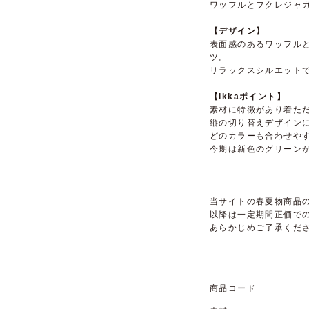
ワッフルとフクレジャ
【デザイン】
表面感のあるワッフル
ツ。
リラックスシルエット
【ikkaポイント】
素材に特徴があり着た
縦の切り替えデザイン
どのカラーも合わせや
今期は新色のグリーン
当サイトの春夏物商品の
以降は一定期間正価で
あらかじめご了承くだ
商品コード