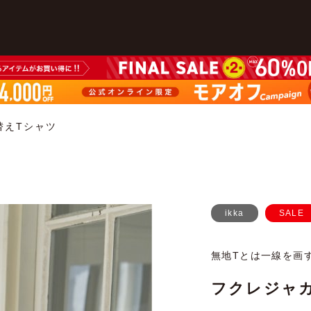
替えTシャツ
ikka
SALE
無地Tとは一線を画
フクレジャ