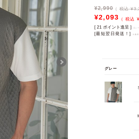
¥
2,990
税込 ¥3,
¥
2,093
[
21
ポイント進呈 ]
【シ
[最短翌日発送！]
※条
グレー