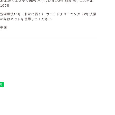
本体:ポリエステル98% ポリウレタン2% 別布:ポリエステル
100%
洗濯機洗い可（非常に弱く） ウェットクリーニング（W) 洗濯
の際はネットを使用してください
中国