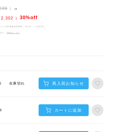
289
→
30%off
¥
2,302
ーズン当初価格販売期間
1月1日 ～ 6月8日
】
件あり、
詳細はこちら
再入荷お知らせ
在庫切れ
S
カートに追加
M