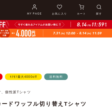
MY PAGE
お気に入り
カート
探す
ﾓｱｵﾌ最大4000off
送料無料
す、個性派Tシャツ
カードワッフル切り替えTシャツ