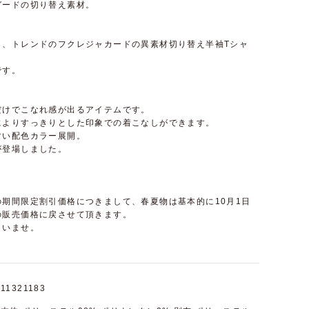
ガードの切り替え素材。
と、トレンドのフクレジャカードの異素材切り替え半袖Tシャ
です。
だけでこなれ感が出るアイテムです。
によりすっきりとした印象での着こなしができます。
すい配色カラー展開。
が登場しました。
期間限定割引価格につきまして、春夏物は基本的に10月1日
の販売価格に戻させて頂きます。
さいませ。
11321183