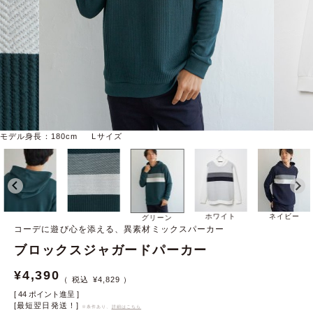
モデル身長：180cm Lサイズ
ホワイト
ネイビー
グリーン
コーデに遊び心を添える、異素材ミックスパーカー
ブロックスジャガードパーカー
¥
4,390
¥
4,829
[
44
ポイント進呈 ]
[最短翌日発送！]
※条件あり、
詳細はこちら