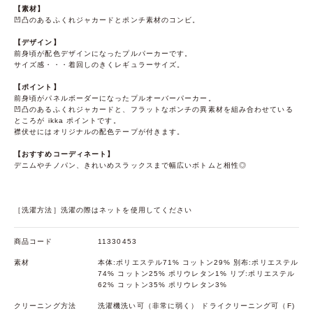
【素材】
凹凸のあるふくれジャカードとポンチ素材のコンビ。
【デザイン】
前身頃が配色デザインになったプルパーカーです。
サイズ感・・・着回しのきくレギュラーサイズ。
【ポイント】
前身頃がパネルボーダーになったプルオーバーパーカー。
凹凸のあるふくれジャカードと、フラットなポンチの異素材を組み合わせている
ところが ikka ポイントです。
襟伏せにはオリジナルの配色テープが付きます。
【おすすめコーディネート】
デニムやチノパン、きれいめスラックスまで幅広いボトムと相性◎
［洗濯方法］洗濯の際はネットを使用してください
商品コード
11330453
素材
本体:ポリエステル71% コットン29% 別布:ポリエステル
74% コットン25% ポリウレタン1% リブ:ポリエステル
62% コットン35% ポリウレタン3%
クリーニング方法
洗濯機洗い可（非常に弱く） ドライクリーニング可（F)