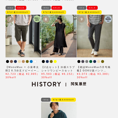
ikka
SALE
ikka
SALE
ikka
SALE
ﾓｱｵﾌ最大4000off
ﾓｱｵﾌ最大4000off
ﾓｱｵﾌ最大4000off
7
8
9
【MonoMax × 小泉孝太
【2点セット】冷感スラブ
【雑誌MonoMax5月号掲
郎】6.5分丈ドビーイージ
シャツワンピースセット
載】GOKU楽パンツ
ーハーフパンツ「小泉孝太
¥2,723（税込 ¥2,995）
¥5,593（税込 ¥6,152）
EASY STRETCH 冷感ア
¥3,073（税込 ¥3,380）
郎さん着用モデル」
30%off
30%off
ンクル【接触冷感】「小泉
30%off
HISTORY
孝太郎さん着用モデル」
閲覧履歴
|
ikka
ﾓｱｵﾌ最大4000off