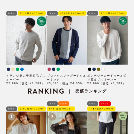
ikka
ﾓｱｵﾌ最大4000off
ikka
ﾓｱｵﾌ最大4000off
ikka
ﾓｱｵﾌ最大4000off
メランジ鹿の子裏起毛プル
ブロックスジャガードクル
ポンチジャカードモール切
オーバー
ーネック
り替えプルオーバー
¥2,990（税込 ¥3,289）
¥3,690（税込 ¥4,059）
¥2,990（税込 ¥3,289）
RANKING
売筋ランキング
|
ikka
NEW
ikka
SALE
ikka
ﾓｱｵﾌ最大4000off
ﾓｱｵﾌ最大4000off
ﾓｱｵﾌ最大4000off
1
2
3