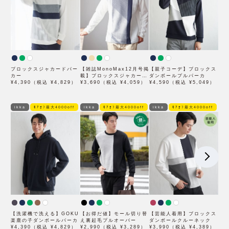
ブロックスジャカードパー
【雑誌MonoMax12月号掲
【親子コーデ】ブロックス
カー
載】ブロックスジャカード
ダンボールプルパーカ
¥4,390（税込 ¥4,829）
クルーネック
¥3,690（税込 ¥4,059）
¥4,590（税込 ¥5,049）
ikka
ﾓｱｵﾌ最大4000off
ikka
ﾓｱｵﾌ最大4000off
ikka
ﾓｱｵﾌ最大4000off
【洗濯機で洗える】GOKU
【お得だ値】モール切り替
【芸能人着用】ブロックス
楽鹿の子ダンボールパーカ
え裏起毛プルオーバー
ダンボールクルーネック
¥4,390（税込 ¥4,829）
¥2,990（税込 ¥3,289）
¥3,990（税込 ¥4,389）