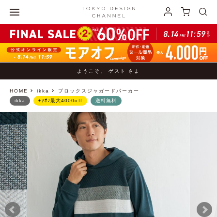
ようこそ、 ゲスト さま
HOME
ikka
ブロックスジャガードパーカー
ikka
ﾓｱｵﾌ最大4000off
送料無料