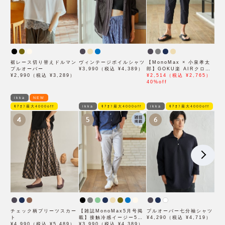
裾レース切り替えドルマン
ヴィンテージボイルシャツ
【MonoMax × 小泉孝太
プルオーバー
¥3,990（税込 ¥4,389）
郎】GOKU楽 AIRクロッ
¥2,990（税込 ¥3,289）
プドパンツ「小泉孝太郎さ
¥2,514（税込 ¥2,765）
ん着用モデル」
40%off
ikka
NEW
ﾓｱｵﾌ最大4000off
ikka
ﾓｱｵﾌ最大4000off
ikka
ﾓｱｵﾌ最大4000off
4
5
6
チェック柄プリーツスカー
【雑誌MonoMax5月号掲
プルオーバー七分袖シャツ
ト
載】接触冷感イージー5ポ
¥4,290（税込 ¥4,719）
¥4,990（税込 ¥5,489）
ケット
¥3,990（税込 ¥4,389）