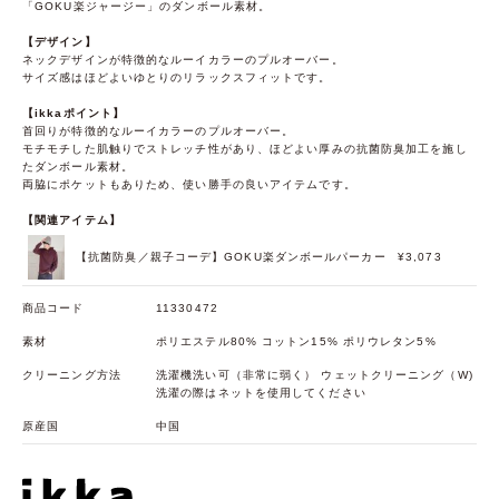
「GOKU楽ジャージー」のダンボール素材。
【デザイン】
ネックデザインが特徴的なルーイカラーのプルオーバー。
サイズ感はほどよいゆとりのリラックスフィットです。
【ikkaポイント】
首回りが特徴的なルーイカラーのプルオーバー。
モチモチした肌触りでストレッチ性があり、ほどよい厚みの抗菌防臭加工を施し
たダンボール素材。
両脇にポケットもありため、使い勝手の良いアイテムです。
【関連アイテム】
【抗菌防臭／親子コーデ】GOKU楽ダンボールパーカー
¥3,073
商品コード
11330472
素材
ポリエステル80% コットン15% ポリウレタン5%
クリーニング方法
洗濯機洗い可（非常に弱く） ウェットクリーニング（W)
洗濯の際はネットを使用してください
原産国
中国