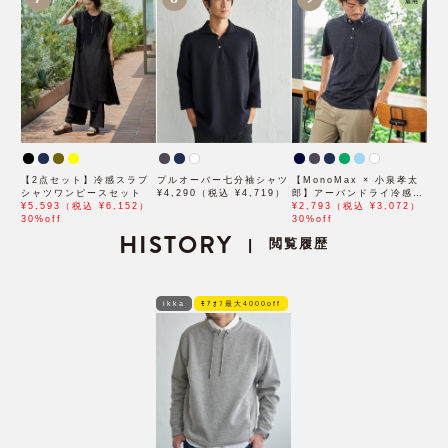
【2点セット】冷感スラブ
プルオーバー七分袖シャツ
【MonoMax × 小泉孝太
シャツワンピースセット
¥4,290（税込 ¥4,719）
郎】アーバンドライ冷感ス
¥5,593（税込 ¥6,152）
イスボタンダウンポロシャ
¥2,793（税込 ¥3,072）
30%off
ツ「小泉孝太郎さん着用モ
30%off
HISTORY
デル」
閲覧履歴
|
ikka
ﾓｱｵﾌ最大4000off