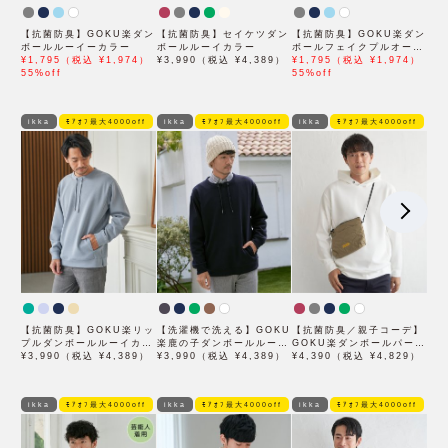
【抗菌防臭】GOKU楽ダン
【抗菌防臭】セイケツダン
【抗菌防臭】GOKU楽ダン
ボールルーイーカラー
ボールルーイカラー
ボールフェイクプルオーバ
¥1,795（税込 ¥1,974）
¥3,990（税込 ¥4,389）
ー
¥1,795（税込 ¥1,974）
55%off
55%off
ikka
ﾓｱｵﾌ最大4000off
ikka
ﾓｱｵﾌ最大4000off
ikka
ﾓｱｵﾌ最大4000off
【抗菌防臭】GOKU楽リッ
【洗濯機で洗える】GOKU
【抗菌防臭／親子コーデ】
プルダンボールルーイカラ
楽鹿の子ダンボールルーイ
GOKU楽ダンボールパーカ
ー
¥3,990（税込 ¥4,389）
プルオーバー
¥3,990（税込 ¥4,389）
ー
¥4,390（税込 ¥4,829）
ikka
ﾓｱｵﾌ最大4000off
ikka
ﾓｱｵﾌ最大4000off
ikka
ﾓｱｵﾌ最大4000off