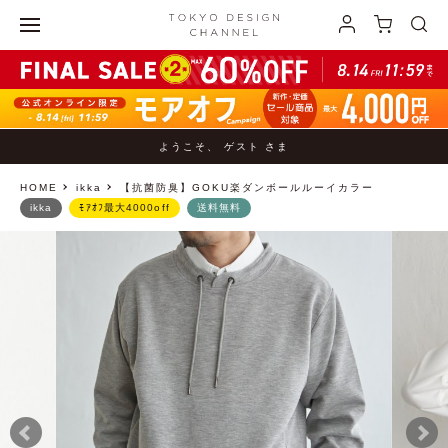
ようこそ、 ゲスト さま
HOME
ikka
【抗菌防臭】GOKU楽ダンボールルーイカラー
ikka
ﾓｱｵﾌ最大4000off
送料無料