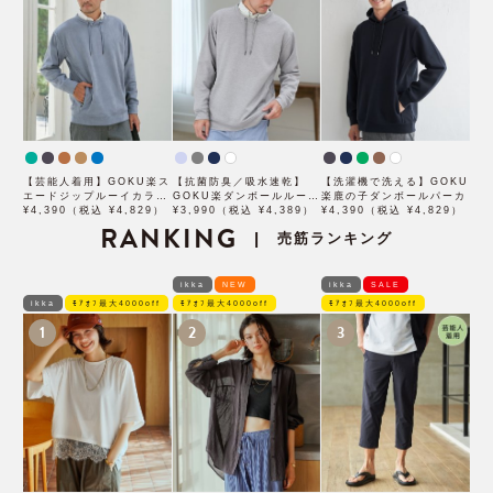
【芸能人着用】GOKU楽ス
【抗菌防臭／吸水速乾】
【洗濯機で洗える】GOKU
エードジップルーイカラー
GOKU楽ダンボールルーイ
楽鹿の子ダンボールパーカ
【抗菌防臭／吸水速乾】
¥4,390（税込 ¥4,829）
カラー
¥3,990（税込 ¥4,389）
¥4,390（税込 ¥4,829）
RANKING
売筋ランキング
|
ikka
NEW
ikka
SALE
ikka
ﾓｱｵﾌ最大4000off
ﾓｱｵﾌ最大4000off
ﾓｱｵﾌ最大4000off
1
2
3