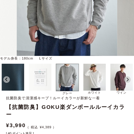
モデル身長：180cm Lサイズ
ホワイト
ワイン
グレー
抗菌防臭で清潔感キープ！ルーイカラーが新鮮な一着
【抗菌防臭】GOKU楽ダンボールルーイカラ
ー
¥
3,990
¥
4,389
[
40
ポイント進呈 ]