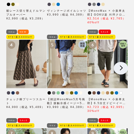
裾レース切り替えドルマン
ヴィンテージボイルシャツ
【MonoMax × 小泉孝太
プルオーバー
¥3,990（税込 ¥4,389）
郎】GOKU楽 AIRクロッ
¥2,990（税込 ¥3,289）
プドパンツ「小泉孝太郎さ
¥2,514（税込 ¥2,765）
ん着用モデル」
40%off
ikka
NEW
ikka
SALE
ﾓｱｵﾌ最大4000off
ikka
ﾓｱｵﾌ最大4000off
ﾓｱｵﾌ最大4000off
4
5
6
チェック柄プリーツスカー
【雑誌MonoMax5月号掲
【MonoMax × 小泉孝太
ト
載】接触冷感イージー5ポ
郎】6.5分丈ドビーイージ
¥4,990（税込 ¥5,489）
ケット
¥3,990（税込 ¥4,389）
ーハーフパンツ「小泉孝太
¥2,723（税込 ¥2,995）
郎さん着用モデル」
30%off
ikka
SALE
ikka
SALE
ﾓｱｵﾌ最大4000off
ikka
ﾓｱｵﾌ最大4000off
ﾓｱｵﾌ最大4000off
7
8
9