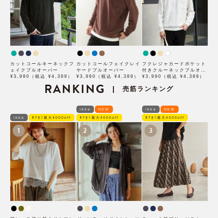
カットコールキーネックフ
カットコールフェイクレイ
フクレジャカードポケット
ェイクプルオーバー
ヤードプルオーバー
付きクルーネックプルオー
¥3,990（税込 ¥4,389）
¥3,990（税込 ¥4,389）
バー
¥3,990（税込 ¥4,389）
RANKING
売筋ランキング
|
ikka
NEW
ikka
NEW
ikka
ﾓｱｵﾌ最大4000off
ﾓｱｵﾌ最大4000off
ﾓｱｵﾌ最大4000off
1
2
3