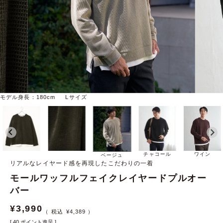
モデル身長：180cm Lサイズ
チャコール
ワイン
ベージュ
リアルなレイヤード感を再現したこだわりの一着
モールワッフルフェイクレイヤードプルオー
バー
¥
3,990
¥
4,389
[
40
ポイント進呈 ]