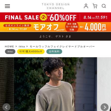
ようこそ、 ゲスト さま
HOME
ikka
モールワッフルフェイクレイヤードプルオーバー
ikka
ﾓｱｵﾌ最大4000off
送料無料