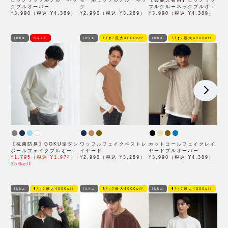
ビッグワッフルクルーネッ
モールワッフルクルーネッ
【芸能人着用】ビッグワッ
クプルオーバー
ク
フルクルーネックプルオー
¥3,990（税込 ¥4,389）
¥2,990（税込 ¥3,289）
バー
¥3,990（税込 ¥4,389）
ikka
SALE
ikka
ﾓｱｵﾌ最大4000off
ikka
ﾓｱｵﾌ最大4000off
【抗菌防臭】GOKU楽ダン
ワッフルフェイクベストレ
カットコールフェイクレイ
ボールフェイクプルオーバ
イヤード
ヤードプルオーバー
ー
¥1,795（税込 ¥1,974）
¥2,990（税込 ¥3,289）
¥3,990（税込 ¥4,389）
55%off
ikka
ﾓｱｵﾌ最大4000off
ikka
ﾓｱｵﾌ最大4000off
ikka
ﾓｱｵﾌ最大4000off