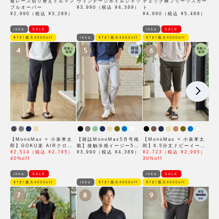
裾レース切り替えドルマン
ヴィンテージボイルシャツ
チェック柄プリーツスカー
プルオーバー
¥3,990（税込 ¥4,389）
ト
¥2,990（税込 ¥3,289）
¥4,990（税込 ¥5,489）
ikka
SALE
ikka
SALE
ﾓｱｵﾌ最大4000off
ikka
ﾓｱｵﾌ最大4000off
ﾓｱｵﾌ最大4000off
4
5
6
【MonoMax × 小泉孝太
【雑誌MonoMax5月号掲
【MonoMax × 小泉孝太
郎】GOKU楽 AIRクロッ
載】接触冷感イージー5ポ
郎】6.5分丈ドビーイージ
プドパンツ「小泉孝太郎さ
¥2,514（税込 ¥2,765）
ケット
¥3,990（税込 ¥4,389）
ーハーフパンツ「小泉孝太
¥2,723（税込 ¥2,995）
ん着用モデル」
40%off
郎さん着用モデル」
30%off
ikka
SALE
ikka
SALE
ﾓｱｵﾌ最大4000off
ikka
ﾓｱｵﾌ最大4000off
ﾓｱｵﾌ最大4000off
7
8
9