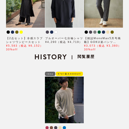
【2点セット】冷感スラブ
プルオーバー七分袖シャツ
【雑誌MonoMax5月号掲
シャツワンピースセット
¥4,290（税込 ¥4,719）
載】GOKU楽パンツ
¥5,593（税込 ¥6,152）
EASY STRETCH 冷感ア
¥3,073（税込 ¥3,380）
30%off
ンクル【接触冷感】「小泉
30%off
HISTORY
孝太郎さん着用モデル」
閲覧履歴
|
ikka
ﾓｱｵﾌ最大4000off