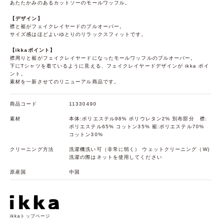
あたたかみのあるカットソーのモールワッフル。
【デザイン】
襟と裾がフェイクレイヤードのプルオーバー。
サイズ感はほどよいゆとりのリラックスフィットです。
【ikkaポイント】
襟周りと裾がフェイクレイヤードになったモールワッフルのプルオーバー。
下にTシャツを着ているように見える、フェイクレイヤードデザインが ikka ポイ
ント。
素材を一新させてのリニューアル商品です。
商品コード
11330490
素材
本体:ポリエステル98% ポリウレタン2% 別布部分 襟:
ポリエステル65% コットン35% 裾:ポリエステル70%
コットン30%
クリーニング方法
洗濯機洗い可（非常に弱く） ウェットクリーニング（W)
洗濯の際はネットを使用してください
原産国
中国
ikkaトップページ