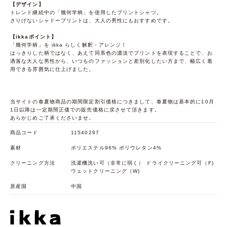
【デザイン】
トレンド継続中の「幾何学柄」を使用したプリントシャツ。
さりげないシャドープリントは、大人の男性にもおすすめです。
【ikkaポイント】
「幾何学柄」を ikka らしく解釈・アレンジ！
はっきりした柄ではなく、あえて同系色の濃淡でプリントを表現することで、お
洒落な大人な男性から、いつものファッションと差別化したい方まで、幅広く着
用できる雰囲気に仕上げました。
当サイトの春夏物商品の期間限定割引価格につきまして、春夏物は基本的に10月
1日以降は一定期間正価での販売価格に戻させて頂きます。
あらかじめご了承くださいませ。
商品コード
11540297
素材
ポリエステル96% ポリウレタン4%
クリーニング方法
洗濯機洗い可（非常に弱く） ドライクリーニング可（F)
ウェットクリーニング（W)
原産国
中国