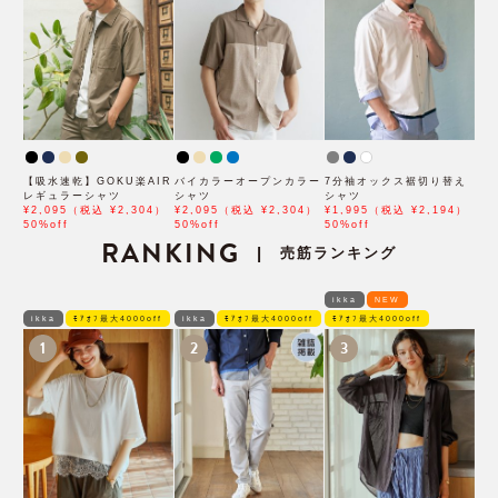
【吸水速乾】GOKU楽AIR
バイカラーオープンカラー
7分袖オックス裾切り替え
レギュラーシャツ
シャツ
シャツ
¥2,095（税込 ¥2,304）
¥2,095（税込 ¥2,304）
¥1,995（税込 ¥2,194）
50%off
50%off
50%off
RANKING
売筋ランキング
|
ikka
NEW
ikka
ﾓｱｵﾌ最大4000off
ikka
ﾓｱｵﾌ最大4000off
ﾓｱｵﾌ最大4000off
1
2
3