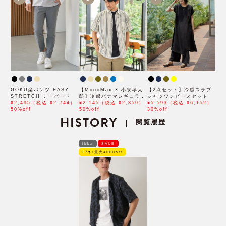
GOKU楽パンツ EASY
【MonoMax × 小泉孝太
【2点セット】冷感スラブ
STRETCH テーパード
郎】冷感パナマレギュラー
シャツワンピースセット
¥2,495（税込 ¥2,744）
カラー半袖シャツ「小泉孝
¥2,145（税込 ¥2,359）
¥5,593（税込 ¥6,152）
50%off
太郎さん着用モデル」
50%off
30%off
HISTORY
閲覧履歴
|
ikka
SALE
ﾓｱｵﾌ最大4000off