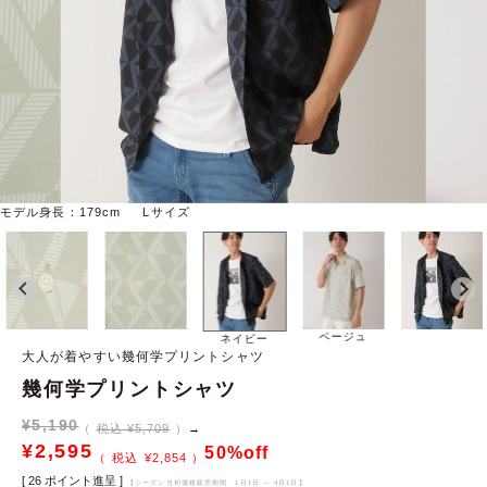
モデル身長：179cm Lサイズ
ベージュ
ネイビー
大人が着やすい幾何学プリントシャツ
幾何学プリントシャツ
¥
5,190
税込 ¥5,709
→
¥
2,595
50%off
¥
2,854
[
26
ポイント進呈 ]
【シーズン当初価格販売期間
1月1日 ～ 4月1日
】