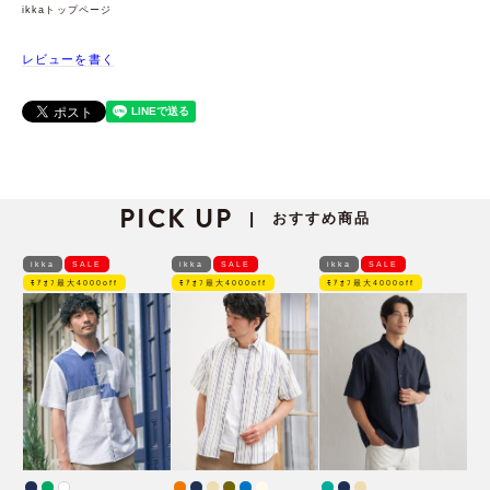
ikkaトップページ
レビューを書く
PICK UP
おすすめ商品
|
ikka
SALE
ikka
SALE
ikka
SALE
ﾓｱｵﾌ最大4000off
ﾓｱｵﾌ最大4000off
ﾓｱｵﾌ最大4000off