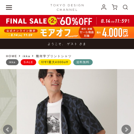
ようこそ、 ゲスト さま
HOME
ikka
幾何学プリントシャツ
ikka
SALE
ﾓｱｵﾌ最大4000off
送料無料