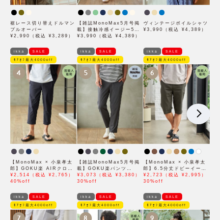
裾レース切り替えドルマン
【雑誌MonoMax5月号掲
ヴィンテージボイルシャツ
プルオーバー
載】接触冷感イージー5ポ
¥3,990（税込 ¥4,389）
¥2,990（税込 ¥3,289）
ケット
¥3,990（税込 ¥4,389）
ikka
SALE
ikka
SALE
ikka
SALE
ﾓｱｵﾌ最大4000off
ﾓｱｵﾌ最大4000off
ﾓｱｵﾌ最大4000off
4
5
6
【MonoMax × 小泉孝太
【雑誌MonoMax5月号掲
【MonoMax × 小泉孝太
郎】GOKU楽 AIRクロッ
載】GOKU楽パンツ
郎】6.5分丈ドビーイージ
プドパンツ「小泉孝太郎さ
¥2,514（税込 ¥2,765）
EASY STRETCH 冷感ア
¥3,073（税込 ¥3,380）
ーハーフパンツ「小泉孝太
¥2,723（税込 ¥2,995）
ん着用モデル」
40%off
ンクル【接触冷感】「小泉
30%off
郎さん着用モデル」
30%off
孝太郎さん着用モデル」
ikka
SALE
ikka
SALE
ikka
SALE
ﾓｱｵﾌ最大4000off
ﾓｱｵﾌ最大4000off
ﾓｱｵﾌ最大4000off
7
8
9