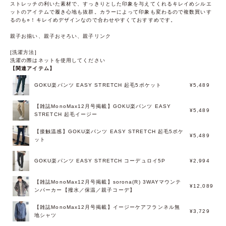
ストレッチの利いた素材で、すっきりとした印象を与えてくれるキレイめシルエ
ットのアイテムで履き心地も抜群。カラーによって印象も変わるので複数買いす
るのも○！キレイめデザインなので合わせやすくておすすめです。
親子お揃い、親子おそろい、親子リンク
[洗濯方法]
洗濯の際はネットを使用してください
【関連アイテム】
GOKU楽パンツ EASY STRETCH 起毛5ポケット
¥5,489
【雑誌MonoMax12月号掲載】GOKU楽パンツ EASY
¥5,489
STRETCH 起毛イージー
【接触温感】GOKU楽パンツ EASY STRETCH 起毛5ポケ
¥5,489
ット
GOKU楽パンツ EASY STRETCH コーデュロイ5P
¥2,994
【雑誌MonoMax12月号掲載】sorona(R) 3WAYマウンテ
¥12,089
ンパーカー【撥水／保温／親子コーデ】
【雑誌MonoMax12月号掲載】イージーケアフランネル無
¥3,729
地シャツ