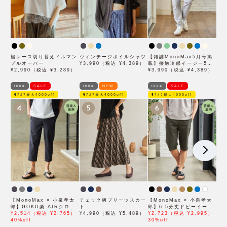
裾レース切り替えドルマン
ヴィンテージボイルシャツ
【雑誌MonoMax5月号掲
プルオーバー
¥3,990（税込 ¥4,389）
載】接触冷感イージー5ポ
¥2,990（税込 ¥3,289）
ケット
¥3,990（税込 ¥4,389）
ikka
SALE
ikka
NEW
ikka
SALE
ﾓｱｵﾌ最大4000off
ﾓｱｵﾌ最大4000off
ﾓｱｵﾌ最大4000off
4
5
6
【MonoMax × 小泉孝太
チェック柄プリーツスカー
【MonoMax × 小泉孝太
郎】GOKU楽 AIRクロッ
ト
郎】6.5分丈ドビーイージ
プドパンツ「小泉孝太郎さ
¥2,514（税込 ¥2,765）
¥4,990（税込 ¥5,489）
ーハーフパンツ「小泉孝太
¥2,723（税込 ¥2,995）
ん着用モデル」
40%off
郎さん着用モデル」
30%off