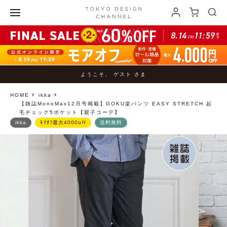
ようこそ、 ゲスト さま
HOME
ikka
【雑誌MonoMax12月号掲載】GOKU楽パンツ EASY STRETCH 起
毛チェック5ポケット【親子コーデ】
ikka
ﾓｱｵﾌ最大4000off
送料無料