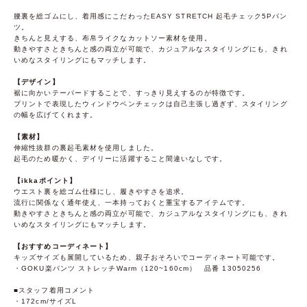
腰裏を総ゴムにし、着用感にこだわったEASY STRETCH 起毛チェック5Pパン
ツ。
きちんと見えする、布帛ライクなカットソー素材を使用。
動きやすさときちんと感の両立が可能で、カジュアルなスタイリングにも、きれ
いめなスタイリングにもマッチします。
【デザイン】
裾に向かいテーパードすることで、すっきり見えするのが特徴です。
プリントで表現したウィンドウペンチェックは自己主張し過ぎず、スタイリング
の幅を広げてくれます。
【素材】
伸縮性抜群の裏起毛素材を使用しました。
起毛のため暖かく、デイリーに活躍すること間違いなしです。
【ikkaポイント】
ウエスト裏を総ゴム仕様にし、履きやすさを追求。
流行に関係なく通年使え、一本持っておくと重宝するアイテムです。
動きやすさときちんと感の両立が可能で、カジュアルなスタイリングにも、きれ
いめなスタイリングにもマッチします。
【おすすめコーディネート】
キッズサイズも展開しているため、親子おそろいでコーディネート可能です。
・GOKU楽パンツ ストレッチWarm（120~160cm） 品番 13050256
■スタッフ着用コメント
・172cm/サイズL