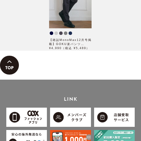
【雑誌MonoMax12月号掲
載】GOKU楽パンツ
EASY STRETCH 起毛チ
¥4,990（税込 ¥5,489）
ェック10ポケット【親子コ
ーデ】
LINK