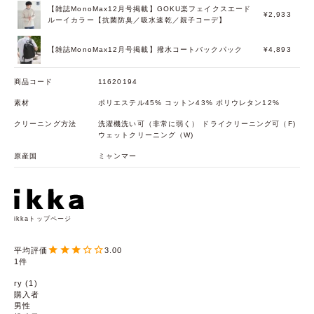
【雑誌MonoMax12月号掲載】GOKU楽フェイクスエード
¥2,933
ルーイカラー【抗菌防臭／吸水速乾／親子コーデ】
【雑誌MonoMax12月号掲載】撥水コートバックパック
¥4,893
商品コード
11620194
素材
ポリエステル45% コットン43% ポリウレタン12%
クリーニング方法
洗濯機洗い可（非常に弱く） ドライクリーニング可（F)
ウェットクリーニング（W)
原産国
ミャンマー
ikkaトップページ
3.00
1
ry
1
購入者
男性