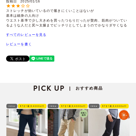
投稿日
2025/01/16
ストレッチが効いているので履きにくいことはないが

基本は細身の人向け

ウエスト基準で少し大きめを買ったつもりだったが贅肉、筋肉がついてい
るような人だと尻〜太腿までピッチリとしてしまうのでかなりダサくなる
すべてのレビューを見る
レビューを書く
PICK UP
おすすめ商品
|
ikka
ﾓｱｵﾌ最大4000off
ikka
ﾓｱｵﾌ最大4000off
ikka
ﾓｱｵﾌ最大4000off