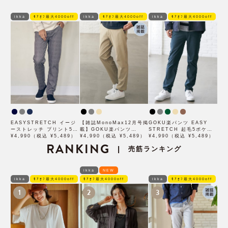
ikka
ﾓｱｵﾌ最大4000off
ikka
ﾓｱｵﾌ最大4000off
ikka
ﾓｱｵﾌ最大4000off
EASYSTRETCH イージ
【雑誌MonoMax12月号掲
GOKU楽パンツ EASY
ーストレッチ プリント5P
載】GOKU楽パンツ
STRETCH 起毛5ポケッ
パンツ
¥4,990（税込 ¥5,489）
EASY STRETCH 起毛イ
¥4,990（税込 ¥5,489）
ト
¥4,990（税込 ¥5,489）
RANKING
ージー
売筋ランキング
|
ikka
NEW
ikka
ﾓｱｵﾌ最大4000off
ﾓｱｵﾌ最大4000off
ikka
ﾓｱｵﾌ最大4000off
1
2
3