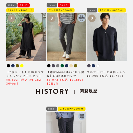
ikka
SALE
ikka
SALE
ﾓｱｵﾌ最大4000off
ﾓｱｵﾌ最大4000off
ikka
ﾓｱｵﾌ最大4000off
7
8
9
【2点セット】冷感スラブ
【雑誌MonoMax5月号掲
プルオーバー七分袖シャツ
シャツワンピースセット
載】GOKU楽パンツ
¥4,290（税込 ¥4,719）
¥5,593（税込 ¥6,152）
EASY STRETCH 冷感ア
¥3,073（税込 ¥3,380）
30%off
ンクル【接触冷感】「小泉
30%off
HISTORY
孝太郎さん着用モデル」
閲覧履歴
|
ikka
ﾓｱｵﾌ最大4000off