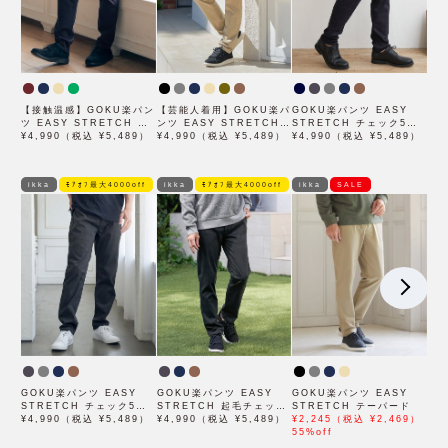
【接触温感】GOKU楽パン
【芸能人着用】GOKU楽パ
GOKU楽パンツ EASY
ツ EASY STRETCH 起
ンツ EASY STRETCH
STRETCH チェック5ポ
毛5ポケット
¥4,990（税込 ¥5,489）
起毛5ポケット
¥4,990（税込 ¥5,489）
ケット
¥4,990（税込 ¥5,489）
ikka
ﾓｱｵﾌ最大4000off
ikka
ﾓｱｵﾌ最大4000off
ikka
SALE
GOKU楽パンツ EASY
GOKU楽パンツ EASY
GOKU楽パンツ EASY
STRETCH チェック5ポ
STRETCH 起毛チェック
STRETCH テーパード
ケット
¥4,990（税込 ¥5,489）
5P
¥4,990（税込 ¥5,489）
¥2,245（税込 ¥2,469）
55%off