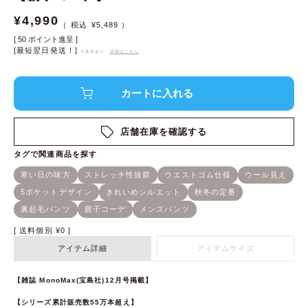
¥
4,990
¥
5,489
[
50
ポイント進呈 ]
[最短翌日発送！]
※条件あり、
詳細はこちら
店舗在庫を確認する
送料個別
¥
0
アイテム詳細
アイテムサイズ
【雑誌 MonoMax(宝島社)12月号掲載】
【シリーズ累計販売数55万本超え】