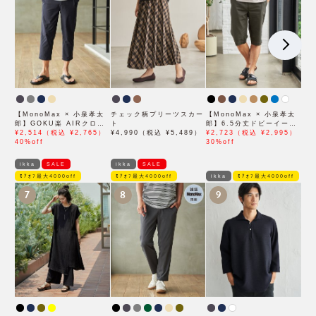
【MonoMax × 小泉孝太
チェック柄プリーツスカー
【MonoMax × 小泉孝太
郎】GOKU楽 AIRクロッ
ト
郎】6.5分丈ドビーイージ
プドパンツ「小泉孝太郎さ
¥2,514（税込 ¥2,765）
¥4,990（税込 ¥5,489）
ーハーフパンツ「小泉孝太
¥2,723（税込 ¥2,995）
ん着用モデル」
40%off
郎さん着用モデル」
30%off
ikka
SALE
ikka
SALE
ﾓｱｵﾌ最大4000off
ﾓｱｵﾌ最大4000off
ikka
ﾓｱｵﾌ最大4000off
7
8
9