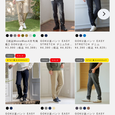
【雑誌MonoMax4月号掲
GOKU楽パンツ EASY
GOKU楽パンツ EASY
載】GOKU楽パンツ
STRETCH デニム5ポケ
STRETCH デニム
EASY STRETCH 5ポケ
¥3,990（税込 ¥4,389）
ット
¥4,390（税込 ¥4,829）
¥4,390（税込 ¥4,829）
ット「小泉孝太郎さん着用
モデル」
ikka
SALE
ﾓｱｵﾌ最大4000off
ikka
SALE
ikka
ﾓｱｵﾌ最大4000off
GOKU楽パンツ EASY
GOKU楽パンツ EASY
GOKU楽パンツ EASY