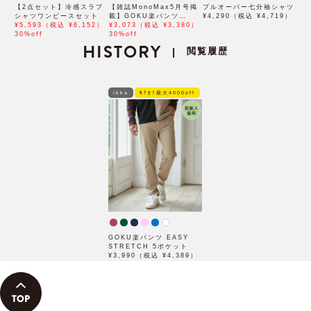
【2点セット】冷感スラブ
【雑誌MonoMax5月号掲
プルオーバー七分袖シャツ
シャツワンピースセット
載】GOKU楽パンツ
¥4,290（税込 ¥4,719）
¥5,593（税込 ¥6,152）
EASY STRETCH 冷感ア
¥3,073（税込 ¥3,380）
30%off
ンクル【接触冷感】「小泉
30%off
HISTORY
孝太郎さん着用モデル」
閲覧履歴
|
ikka
ﾓｱｵﾌ最大4000off
GOKU楽パンツ EASY
STRETCH 5ポケット
¥3,990（税込 ¥4,389）