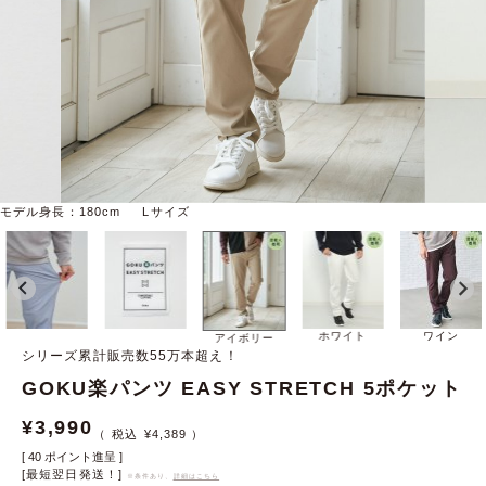
モデル身長：180cm Lサイズ
ホワイト
ワイン
アイボリー
シリーズ累計販売数55万本超え！
GOKU楽パンツ EASY STRETCH 5ポケット
¥
3,990
¥
4,389
[
40
ポイント進呈 ]
[最短翌日発送！]
※条件あり、
詳細はこちら