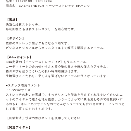
品番：11620189・11620204
商品名：EASYSTRETCH イージーストレッチ 5Pパンツ
【素材】
快適な縦横ストレッチ。
形状回復にも優れストレスフリーな着心地です。
【デザイン】
抜群のストレッチ性がクセになる１着です。
ビジネスカジュアルからオフスタイルまで幅広く活躍するアイテム。
【ikkaポイント】
ikka定番の【イージーストレッチ 5P】をリニューアル。
コーディネートの合わせやすさと着心地の良さを兼ね備えたアイテム。
膝の伸びも起きにくいため長い時期着用頂けます。
生地選びにこだわり、穿く人を選ばないアイテムに仕上がっています。
■スタッフ着用コメント
・172cm/サイズL
ストレッチの利いた素材で、すっきりとした印象を与えてくれるキレイめシルエ
ットのアイテムで履き心地も抜群。カラーによって印象も変わるので複数買いす
るのも○！キレイめデザインなのでどんなシューズでも合わせやすく、ビジカジと
して着て頂くのもおすすめです。
［洗濯方法］洗濯の際はネットを使用してください
【関連アイテム】