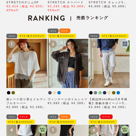
STRETCHデニム5P
STRETCH テーパード
STRETCH チェック5ポ
¥2,414（税込 ¥2,655）
¥2,245（税込 ¥2,469）
ケット
¥4,990（税込 ¥5,489）
45%off
55%off
RANKING
売筋ランキング
|
ikka
NEW
ikka
ﾓｱｵﾌ最大4000off
ﾓｱｵﾌ最大4000off
ikka
ﾓｱｵﾌ最大4000off
1
2
3
裾レース切り替えドルマン
ヴィンテージボイルシャツ
【雑誌MonoMax5月号掲
プルオーバー
¥3,990（税込 ¥4,389）
載】接触冷感イージー5ポ
¥2,990（税込 ¥3,289）
ケット
¥3,990（税込 ¥4,389）
ikka
SALE
ikka
NEW
ikka
SALE
ﾓｱｵﾌ最大4000off
ﾓｱｵﾌ最大4000off
ﾓｱｵﾌ最大4000off
4
5
6