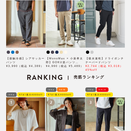
【接触冷感】シアサッカー
【MonoMax × 小泉孝太
【吸水速乾】ドライポンチ
パンツ
郎】GOKU楽パンツ
テーパードパンツ
¥3,990（税込 ¥4,389）
EASY STRETCH ピケ
¥4,990（税込 ¥5,489）
¥2,744（税込 ¥3,018）
「小泉孝太郎さん着用モデ
45%off
RANKING
ル」
売筋ランキング
|
ikka
NEW
ikka
SALE
ikka
ﾓｱｵﾌ最大4000off
ﾓｱｵﾌ最大4000off
ﾓｱｵﾌ最大4000off
1
2
3