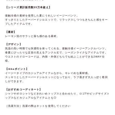
【シリーズ累計販売数55万本超え】
接触冷感の素材を使用した夏にうれしいイージーパンツ。
すっきりとしたテーパードシルエットで、リラックスしつつもきちんと感をキー
プしたアイテムです。
【素材】
レーヨン混のサラッと落ち感のある素材。
【デザイン】
気温の高い時期でも快適性を保ってくれる、接触冷感イージーアンクルパンツ。
春夏にぴったりな足首の見えるアンクル丈で、シーズンライクなアイテムです。
ウエストのドローコードは、内側・外側どちらでも結ぶことができる2WAY仕
様。
【ikkaポイント】
イージータイプのカジュアルアイテムながら、キレイめな素材感。
スッキリとしたテーパードシルエットになっており、ラフ過ぎず大人っぽく着回
しができます。
【おすすめコーディネート】
シャツやポロシャツなどきれいめトップスと合わせたり、ロゴTやビッグサイズト
ップスなどカジュアルなアイテムとも◎
［洗濯方法］洗濯の際はネットを使用してください