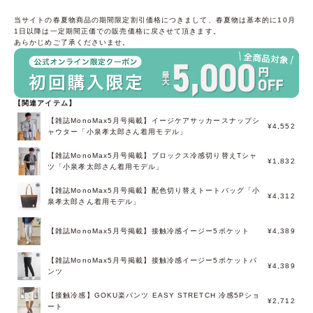
当サイトの春夏物商品の期間限定割引価格につきまして、春夏物は基本的に10月
1日以降は一定期間正価での販売価格に戻させて頂きます。
あらかじめご了承くださいませ。
【関連アイテム】
【雑誌MonoMax5月号掲載】イージケアサッカースナップシ
¥4,552
ャウター「小泉孝太郎さん着用モデル」
【雑誌MonoMax5月号掲載】ブロックス冷感切り替えTシャ
¥1,832
ツ「小泉孝太郎さん着用モデル」
【雑誌MonoMax5月号掲載】配色切り替えトートバッグ「小
¥4,312
泉孝太郎さん着用モデル」
【雑誌MonoMax5月号掲載】接触冷感イージー5ポケット
¥4,389
【雑誌MonoMax5月号掲載】接触冷感イージー5ポケットパ
¥4,389
ンツ
【接触冷感】GOKU楽パンツ EASY STRETCH 冷感5Pショ
¥2,712
ート