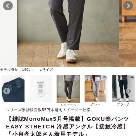
モデル身長：180cm Lサイズ
グレー
ブラック
チャコール
シリーズ累計販売数55万本超え！イージー仕様
【雑誌MonoMax5月号掲載】GOKU楽パンツ
EASY STRETCH 冷感アンクル【接触冷感】
「小泉孝太郎さん着用モデル」