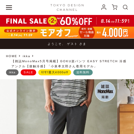
ようこそ、 ゲスト さま
HOME
ikka
【雑誌MonoMax5月号掲載】GOKU楽パンツ EASY STRETCH 冷感
アンクル【接触冷感】「小泉孝太郎さん着用モデル」
ikka
SALE
ﾓｱｵﾌ最大4000off
送料無料