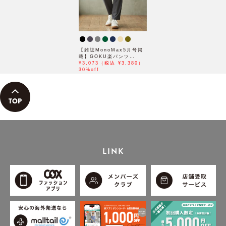
【雑誌MonoMax5月号掲
載】GOKU楽パンツ
EASY STRETCH 冷感ア
¥3,073（税込 ¥3,380）
ンクル【接触冷感】「小泉
30%off
孝太郎さん着用モデル」
LINK