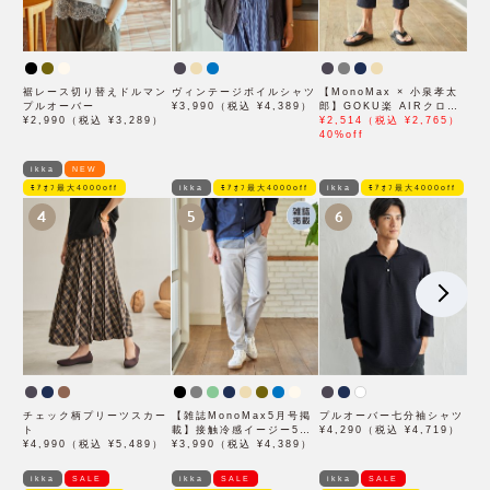
裾レース切り替えドルマン
ヴィンテージボイルシャツ
【MonoMax × 小泉孝太
プルオーバー
¥3,990（税込 ¥4,389）
郎】GOKU楽 AIRクロッ
¥2,990（税込 ¥3,289）
プドパンツ「小泉孝太郎さ
¥2,514（税込 ¥2,765）
ん着用モデル」
40%off
ikka
NEW
ﾓｱｵﾌ最大4000off
ikka
ﾓｱｵﾌ最大4000off
ikka
ﾓｱｵﾌ最大4000off
4
5
6
チェック柄プリーツスカー
【雑誌MonoMax5月号掲
プルオーバー七分袖シャツ
ト
載】接触冷感イージー5ポ
¥4,290（税込 ¥4,719）
¥4,990（税込 ¥5,489）
ケット
¥3,990（税込 ¥4,389）
ikka
SALE
ikka
SALE
ikka
SALE