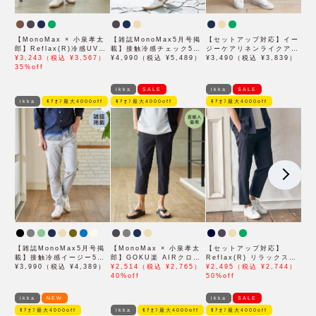
【MonoMax × 小泉孝太
【雑誌MonoMax5月号掲
【セットアップ対応】イー
郎】Reflax(R)冷感UVイ
載】接触冷感チェック5ポ
ジーケアリネンライクアン
ージーアンクルパンツ「小
¥3,243（税込 ¥3,567）
ケットパンツ【接触冷感】
¥4,990（税込 ¥5,489）
クルパンツ
¥3,490（税込 ¥3,839）
泉孝太郎さん着用モデル」
35%off
「小泉孝太郎さん着用モデ
ル」
ikka
SALE
ikka
SALE
ikka
ﾓｱｵﾌ最大4000off
ﾓｱｵﾌ最大4000off
ﾓｱｵﾌ最大4000off
【雑誌MonoMax5月号掲
【MonoMax × 小泉孝太
【セットアップ対応】
載】接触冷感イージー5ポ
郎】GOKU楽 AIRクロッ
Reflax(R) リラックスイ
ケット
¥3,990（税込 ¥4,389）
プドパンツ「小泉孝太郎さ
¥2,514（税込 ¥2,765）
ージーアンクルパンツ
¥2,495（税込 ¥2,744）
ん着用モデル」
40%off
50%off
ikka
NEW
ikka
SALE
ﾓｱｵﾌ最大4000off
ikka
ﾓｱｵﾌ最大4000off
ﾓｱｵﾌ最大4000off