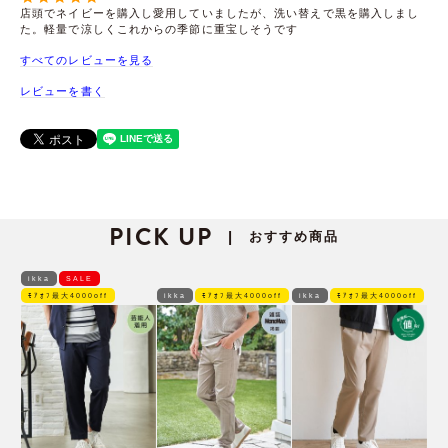
店頭でネイビーを購入し愛用していましたが、洗い替えで黒を購入しまし
た。軽量で涼しくこれからの季節に重宝しそうです
すべてのレビューを見る
レビューを書く
PICK UP
おすすめ商品
|
ikka
SALE
ﾓｱｵﾌ最大4000off
ikka
ﾓｱｵﾌ最大4000off
ikka
ﾓｱｵﾌ最大4000off