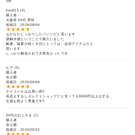
3
kou815
4
購入者
大阪府
60代
男性
投稿日
2026/08/04
なかなかしっかりしたパンツだと思います

接触冷感ということで購入しました

酷暑、猛暑が続く今日にとっては、必須アイテムだと

思います

しっかり梱包されて大変良かったです
ヒデ
5
購入者
非公開
投稿日
2025/06/08
チャコールはお買い得‼️

高見えするしセレクトショップだと安くても8000円以上はする。

丈感も程よく秀逸です‼️
50代のおじさま
1
購入者
非公開
投稿日
2024/05/22