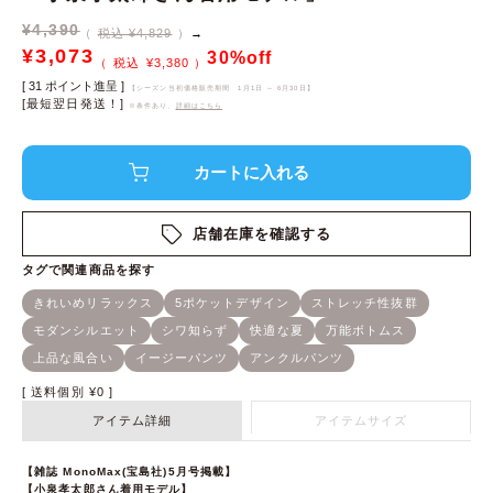
¥
4,390
税込 ¥4,829
→
¥
3,073
30%off
¥
3,380
[
31
ポイント進呈 ]
【シーズン当初価格販売期間
1月1日 ～ 6月30日
】
[最短翌日発送！]
※条件あり、
詳細はこちら
店舗在庫を確認する
送料個別
¥
0
アイテム詳細
アイテムサイズ
【雑誌 MonoMax(宝島社)5月号掲載】
【小泉孝太郎さん着用モデル】