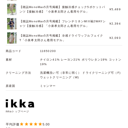
【雑誌MonoMax5月号掲載】接触冷感チェック5ポケットパ
¥5,489
ンツ【接触冷感】「小泉孝太郎さん着用モデル」
【雑誌MonoMax5月号掲載】フレンチリネンMIX袖2WAYシ
¥2,394
ャツ【接触冷感】「小泉孝太郎さん着用モデル」
【雑誌MonoMax5月号掲載】冷感ドライワッフルフェイク
¥2,093
T「小泉孝太郎さん着用モデル」
商品コード
11650200
素材
ナイロン41% レーヨン21% ポリウレタン19% コットン
19%
クリーニング方法
洗濯機洗い可（非常に弱く） ドライクリーニング可（F)
ウェットクリーニング（W)
原産国
ミャンマー
ikkaトップページ
5.00