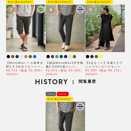
ﾓｱｵﾌ最大4000off
ﾓｱｵﾌ最大4000off
ﾓｱｵﾌ最大4000off
7
8
9
【MonoMax × 小泉孝太
【雑誌MonoMax5月号掲
【2点セット】冷感スラブ
郎】6.5分丈ドビーイージ
載】GOKU楽パンツ
シャツワンピースセット
ーハーフパンツ「小泉孝太
¥2,723（税込 ¥2,995）
EASY STRETCH 冷感ア
¥3,073（税込 ¥3,380）
¥5,593（税込 ¥6,152）
郎さん着用モデル」
30%off
ンクル【接触冷感】「小泉
30%off
30%off
HISTORY
孝太郎さん着用モデル」
閲覧履歴
|
ikka
SALE
ﾓｱｵﾌ最大4000off