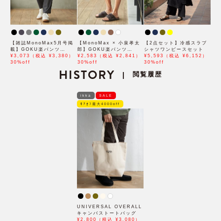
【雑誌MonoMax5月号掲
【MonoMax × 小泉孝太
【2点セット】冷感スラブ
載】GOKU楽パンツ
郎】GOKU楽パンツ
シャツワンピースセット
EASY STRETCH 冷感ア
¥3,073（税込 ¥3,380）
EASY STRETCH 冷感
¥2,583（税込 ¥2,841）
¥5,593（税込 ¥6,152）
ンクル【接触冷感】「小泉
30%off
5Pショート「小泉孝太郎
30%off
30%off
孝太郎さん着用モデル」
HISTORY
さん着用モデル」
閲覧履歴
|
ikka
SALE
ﾓｱｵﾌ最大4000off
UNIVERSAL OVERALL
キャンバストートバッグ
¥2,800（税込 ¥3,080）