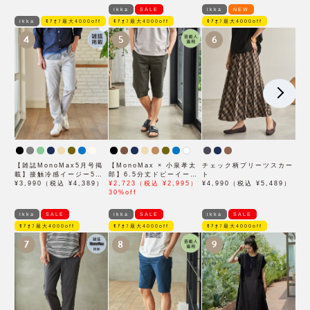
ikka
SALE
ikka
NEW
ikka
ﾓｱｵﾌ最大4000off
ﾓｱｵﾌ最大4000off
ﾓｱｵﾌ最大4000off
4
5
6
【雑誌MonoMax5月号掲
【MonoMax × 小泉孝太
チェック柄プリーツスカー
載】接触冷感イージー5ポ
郎】6.5分丈ドビーイージ
ト
ケット
¥3,990（税込 ¥4,389）
ーハーフパンツ「小泉孝太
¥2,723（税込 ¥2,995）
¥4,990（税込 ¥5,489）
郎さん着用モデル」
30%off
ikka
SALE
ikka
SALE
ikka
SALE
ﾓｱｵﾌ最大4000off
ﾓｱｵﾌ最大4000off
ﾓｱｵﾌ最大4000off
7
8
9