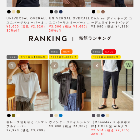
UNIVERSAL OVERALL
UNIVERSAL OVERALL
Dickies ディッキーズ コ
ユニバーサルオーバーオー
ユニバーサルオーバーオー
ーデュロイトートバッグ
ル 撥水ウエストバッグ
¥2,660（税込 ¥2,926）
ル メランジ ショルダーバ
¥3,360（税込 ¥3,696）
¥3,990（税込 ¥4,389）
30%off
ッグ
30%off
RANKING
売筋ランキング
|
ikka
NEW
ikka
SALE
ikka
ﾓｱｵﾌ最大4000off
ﾓｱｵﾌ最大4000off
ﾓｱｵﾌ最大4000off
1
2
3
裾レース切り替えドルマン
ヴィンテージボイルシャツ
【MonoMax × 小泉孝太
プルオーバー
¥3,990（税込 ¥4,389）
郎】GOKU楽 AIRクロッ
¥2,990（税込 ¥3,289）
プドパンツ「小泉孝太郎さ
¥2,514（税込 ¥2,765）
ん着用モデル」
40%off