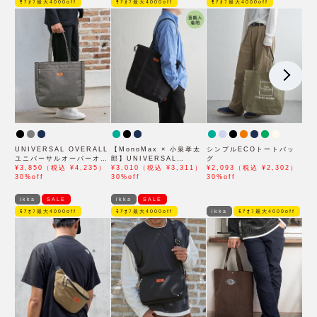
ﾓｱｵﾌ最大4000off
ﾓｱｵﾌ最大4000off
ﾓｱｵﾌ最大4000off
UNIVERSAL OVERALL
【MonoMax × 小泉孝太
シンプルECOトートバッ
ユニバーサルオーバーオー
郎】UNIVERSAL
グ
ル メランジ トートバッグ
¥3,850（税込 ¥4,235）
OVERALL ユニバーサル
¥3,010（税込 ¥3,311）
¥2,093（税込 ¥2,302）
30%off
オーバーオール 撥水トー
30%off
30%off
トバッグ「小泉孝太郎さん
着用モデル」
ikka
SALE
ikka
SALE
ﾓｱｵﾌ最大4000off
ﾓｱｵﾌ最大4000off
ikka
ﾓｱｵﾌ最大4000off