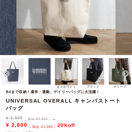
ブラック
オリーブ
オフホワイト
B4まで収納！通学・通勤、デイリーバッグに大活躍！
UNIVERSAL OVERALL キャンバストート
バッグ
¥
3,500
税込 ¥3,850
→
¥
2,800
20%off
¥
3,080