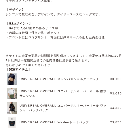
厚手のコットンキャンバス生地。
【デザイン】
シンプルで無駄のないデザインで、デイリーユースなバッグです。
【ikkaポイント】
・B4まで入る収納力のあるサイズ感
・内部には仕切り付きの吊りポケット
・フロントにはロゴプリント、背面には織りネームを配した両面仕様
当サイトの春夏物商品の期間限定割引価格につきまして、春夏物は基本的に10月
1日以降は一定期間正価での販売価格に戻させて頂きます。
あらかじめご了承くださいませ。
【関連アイテム】
UNIVERSAL OVERALL キャンバスショルダーバッグ
¥3,150
UNIVERSAL OVERALL ユニバーサルオーバーオール 撥水
¥3,040
サコッシュ
UNIVERSAL OVERALL ユニバーサルオーバーオール ワッ
¥4,320
シャーバックパック
UNIVERSAL OVERALL Washerトートバッグ
¥3,850