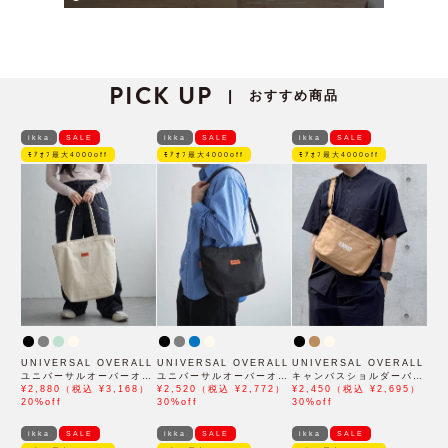
PICK UP
おすすめ商品
|
ikka
SALE
ikka
SALE
ikka
SALE
ﾓｱｵﾌ最大4000off
ﾓｱｵﾌ最大4000off
ﾓｱｵﾌ最大4000off
UNIVERSAL OVERALL
UNIVERSAL OVERALL
UNIVERSAL OVERALL
ユニバーサルオーバーオー
ユニバーサルオーバーオー
キャンバスショルダーバッ
ル キャンバスダブルフェ
¥2,880（税込 ¥3,168）
ル キャンバスダブルフェ
¥2,520（税込 ¥2,772）
グ
¥2,450（税込 ¥2,695）
イストートバッグ
20%off
イスショルダーバッグ
30%off
30%off
ikka
SALE
ikka
SALE
ikka
SALE