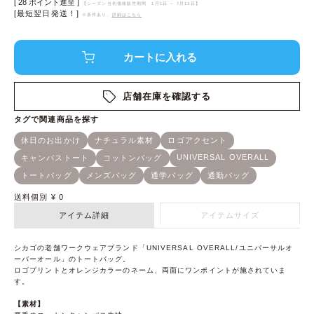
[
28
ポイント進呈 ]
【シーズン当初価格販売期間
1月1日 ～ 7月13日
】
[最短翌日発送！]
※条件あり、
詳細はこちら
店舗在庫を確認する
送料個別
¥
0
アイテム詳細
アイテムサイズ
シカゴの老舗ワークウェアブランド「UNIVERSAL OVERALL/ユニバーサルオ
ーバーオール」のトートバッグ。
ロゴプリントとオレンジカラーのネーム、両面にワンポイントが施されていま
す。
【素材】