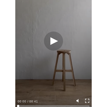
00:00
/
00:41