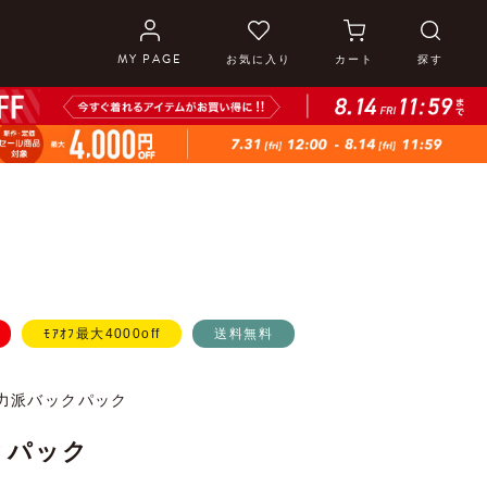
MY PAGE
お気に入り
カート
探す
ﾓｱｵﾌ最大4000off
送料無料
力派バックパック
クパック