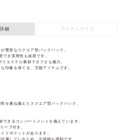
詳細
アイテムサイズ
トが豊富なスクエア型バックパック。
整理でき実用性も抜群です。
のポリエステル素材でタフさも魅力。
トな印象を保てる、万能アイテムです。
能性を兼ね備えたスクエア型バックパック。
収納できるコンパートメントを備えています。
スリーブ付き。
サイドポケットがあります。
が付属しているため、出張時も便利です。