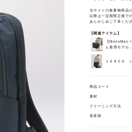
当サイトの春夏物商品の
以降は一定期間正価で
あらかじめご了承くだ
【関連アイテム】
【MonoMax
ん着用モデル
１６８０Ｄ 
商品コード
素材
クリーニング方法
原産国