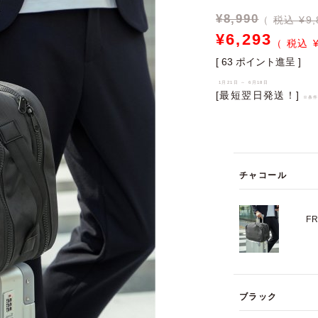
¥
8,990
税込 ¥9,
¥
6,293
[
63
ポイント進呈 ]
1月21日 ～ 6月18日
[最短翌日発送！]
※条
チャコール
F
ブラック