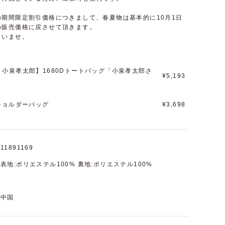
期間限定割引価格につきまして、春夏物は基本的に10月1日
の販売価格に戻させて頂きます。
さいませ。
 × 小泉孝太郎】1680Dトートバッグ「小泉孝太郎さ
¥5,193
」
ショルダーバッグ
¥3,698
11891169
表地:ポリエステル100% 裏地:ポリエステル100%
中国