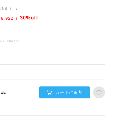
889
→
30%off
¥
6,922
件あり、
詳細はこちら
カートに追加
REE