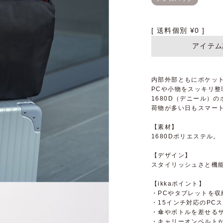
送料個別
¥
0
アイテム
内部外部ともにポケッ
PCや小物をスッキリ
1680D（デニール）
荷物が多い日もスマー
【素材】
1680Dポリエステル。
【デザイン】
スタイリッシュさと機
【ikkaポイント】
・PCやタブレットを
・15インチ対応のPC
・傘やボトルを差せる
・キャリーオンベルト