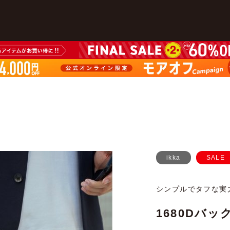
ikka
SALE
シンプルでタフな実
1680Dバッ