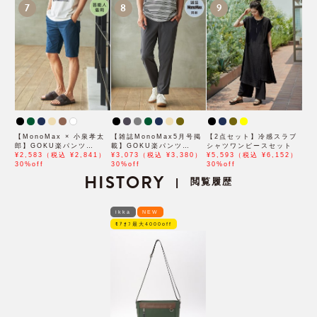
7
8
9
【MonoMax × 小泉孝太
【雑誌MonoMax5月号掲
【2点セット】冷感スラブ
郎】GOKU楽パンツ
載】GOKU楽パンツ
シャツワンピースセット
EASY STRETCH 冷感
¥2,583（税込 ¥2,841）
EASY STRETCH 冷感ア
¥3,073（税込 ¥3,380）
¥5,593（税込 ¥6,152）
5Pショート「小泉孝太郎
30%off
ンクル【接触冷感】「小泉
30%off
30%off
さん着用モデル」
HISTORY
孝太郎さん着用モデル」
閲覧履歴
|
ikka
NEW
ﾓｱｵﾌ最大4000off