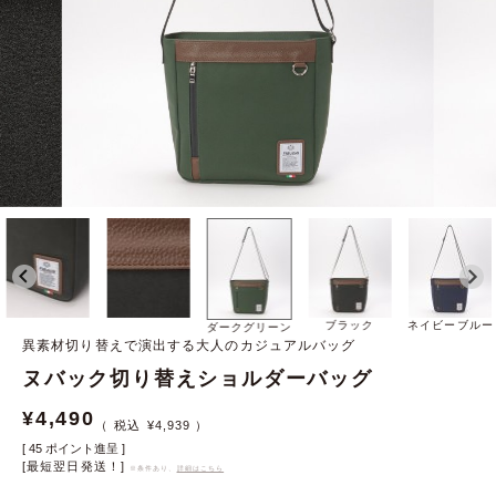
ブラック
ネイビーブルー
ダークグリーン
異素材切り替えで演出する大人のカジュアルバッグ
ヌバック切り替えショルダーバッグ
¥
4,490
¥
4,939
[
45
ポイント進呈 ]
[最短翌日発送！]
※条件あり、
詳細はこちら