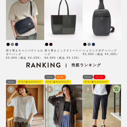
切り替えキャンバスショル
切り替えミックストートバ
シュリンクボディバッグ
ダーバッグ
ッグ
¥3,990（税込 ¥4,389）
¥3,690（税込 ¥4,059）
¥4,690（税込 ¥5,159）
RANKING
売筋ランキング
|
ikka
NEW
ikka
SALE
ikka
ﾓｱｵﾌ最大4000off
ﾓｱｵﾌ最大4000off
ﾓｱｵﾌ最大4000off
1
2
3