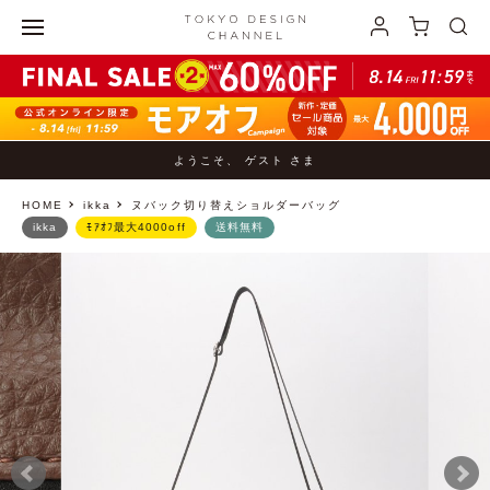
ようこそ、 ゲスト さま
HOME
ikka
ヌバック切り替えショルダーバッグ
ikka
ﾓｱｵﾌ最大4000off
送料無料