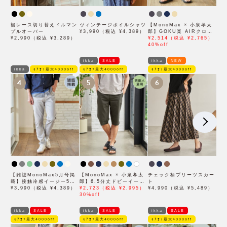
裾レース切り替えドルマン
ヴィンテージボイルシャツ
【MonoMax × 小泉孝太
プルオーバー
¥3,990（税込 ¥4,389）
郎】GOKU楽 AIRクロッ
¥2,990（税込 ¥3,289）
プドパンツ「小泉孝太郎さ
¥2,514（税込 ¥2,765）
ん着用モデル」
40%off
ikka
SALE
ikka
NEW
ikka
ﾓｱｵﾌ最大4000off
ﾓｱｵﾌ最大4000off
ﾓｱｵﾌ最大4000off
4
5
6
【雑誌MonoMax5月号掲
【MonoMax × 小泉孝太
チェック柄プリーツスカー
載】接触冷感イージー5ポ
郎】6.5分丈ドビーイージ
ト
ケット
¥3,990（税込 ¥4,389）
ーハーフパンツ「小泉孝太
¥2,723（税込 ¥2,995）
¥4,990（税込 ¥5,489）
郎さん着用モデル」
30%off
ikka
SALE
ikka
SALE
ikka
SALE
ﾓｱｵﾌ最大4000off
ﾓｱｵﾌ最大4000off
ﾓｱｵﾌ最大4000off