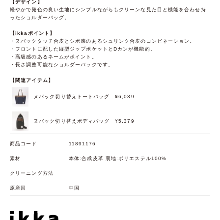
【デザイン】
軽やかで発色の良い生地にシンプルながらもクリーンな見た目と機能を合わせ持
ったショルダーバッグ。
【ikkaポイント】
・ヌバックタッチ合皮とシボ感のあるシュリンク合皮のコンビネーション。
・フロントに配した縦型ジップポケットとDカンが機能的。
・高級感のあるネームがポイント。
・長さ調整可能なショルダーバックです。
【関連アイテム】
ヌバック切り替えトートバッグ
¥6,039
ヌバック切り替えボディバッグ
¥5,379
商品コード
11891176
素材
本体:合成皮革 裏地:ポリエステル100%
クリーニング方法
原産国
中国