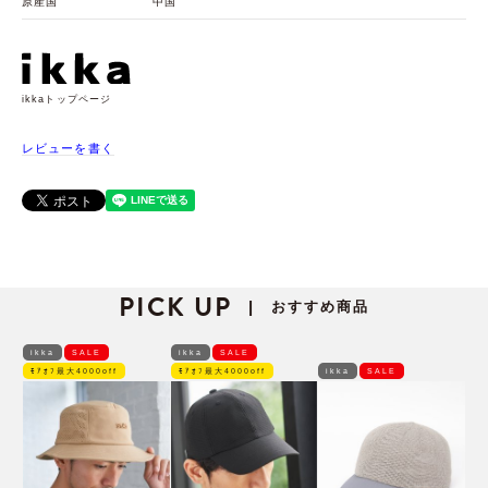
原産国
中国
ikkaトップページ
レビューを書く
PICK UP
おすすめ商品
|
ikka
SALE
ikka
SALE
ﾓｱｵﾌ最大4000off
ﾓｱｵﾌ最大4000off
ikka
SALE