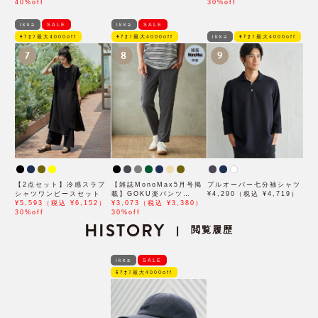
ん着用モデル」
40%off
郎さん着用モデル」
30%off
ikka
SALE
ikka
SALE
ﾓｱｵﾌ最大4000off
ﾓｱｵﾌ最大4000off
ikka
ﾓｱｵﾌ最大4000off
7
8
9
【2点セット】冷感スラブ
【雑誌MonoMax5月号掲
プルオーバー七分袖シャツ
シャツワンピースセット
載】GOKU楽パンツ
¥4,290（税込 ¥4,719）
¥5,593（税込 ¥6,152）
EASY STRETCH 冷感ア
¥3,073（税込 ¥3,380）
30%off
ンクル【接触冷感】「小泉
30%off
HISTORY
孝太郎さん着用モデル」
閲覧履歴
|
ikka
SALE
ﾓｱｵﾌ最大4000off