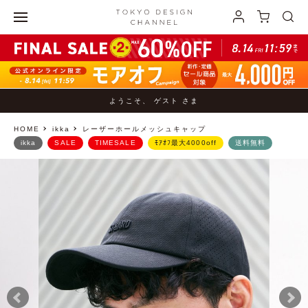
ようこそ、 ゲスト さま
HOME
ikka
レーザーホールメッシュキャップ
ikka
SALE
TIMESALE
ﾓｱｵﾌ最大4000off
送料無料