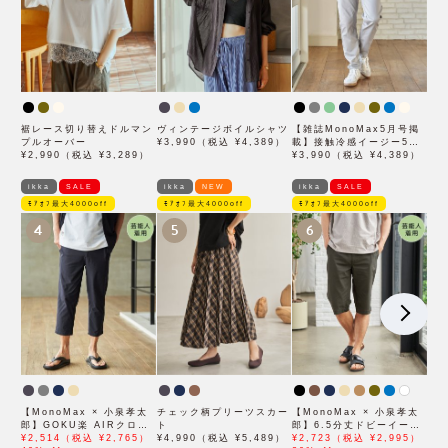
裾レース切り替えドルマン
ヴィンテージボイルシャツ
【雑誌MonoMax5月号掲
プルオーバー
¥3,990（税込 ¥4,389）
載】接触冷感イージー5ポ
¥2,990（税込 ¥3,289）
ケット
¥3,990（税込 ¥4,389）
ikka
SALE
ikka
NEW
ikka
SALE
ﾓｱｵﾌ最大4000off
ﾓｱｵﾌ最大4000off
ﾓｱｵﾌ最大4000off
4
5
6
【MonoMax × 小泉孝太
チェック柄プリーツスカー
【MonoMax × 小泉孝太
郎】GOKU楽 AIRクロッ
ト
郎】6.5分丈ドビーイージ
プドパンツ「小泉孝太郎さ
¥2,514（税込 ¥2,765）
¥4,990（税込 ¥5,489）
ーハーフパンツ「小泉孝太
¥2,723（税込 ¥2,995）