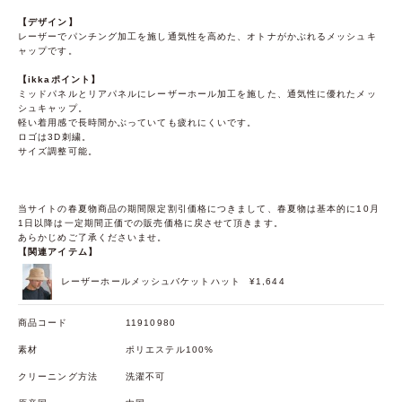
【デザイン】
レーザーでパンチング加工を施し通気性を高めた、オトナがかぶれるメッシュキ
ャップです。
【ikkaポイント】
ミッドパネルとリアパネルにレーザーホール加工を施した、通気性に優れたメッ
シュキャップ。
軽い着用感で長時間かぶっていても疲れにくいです。
ロゴは3D刺繍。
サイズ調整可能。
当サイトの春夏物商品の期間限定割引価格につきまして、春夏物は基本的に10月
1日以降は一定期間正価での販売価格に戻させて頂きます。
あらかじめご了承くださいませ。
【関連アイテム】
レーザーホールメッシュバケットハット
¥1,644
商品コード
11910980
素材
ポリエステル100%
クリーニング方法
洗濯不可