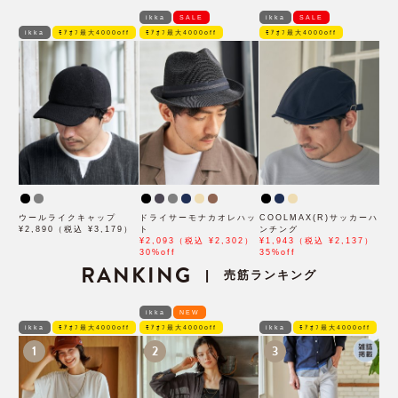
ikka
SALE
ikka
SALE
ikka
ﾓｱｵﾌ最大4000off
ﾓｱｵﾌ最大4000off
ﾓｱｵﾌ最大4000off
ウールライクキャップ
ドライサーモナカオレハッ
COOLMAX(R)サッカーハ
¥2,890（税込 ¥3,179）
ト
ンチング
¥2,093（税込 ¥2,302）
¥1,943（税込 ¥2,137）
30%off
35%off
RANKING
売筋ランキング
|
ikka
NEW
ikka
ﾓｱｵﾌ最大4000off
ﾓｱｵﾌ最大4000off
ikka
ﾓｱｵﾌ最大4000off
1
2
3