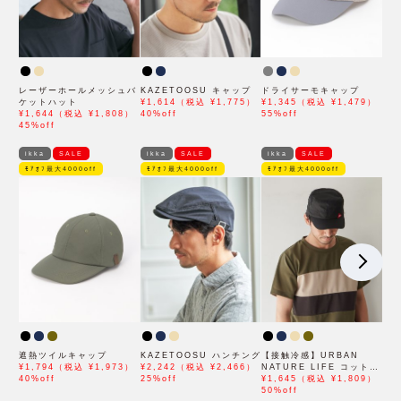
レーザーホールメッシュバ
KAZETOOSU キャップ
ドライサーモキャップ
ケットハット
¥1,614（税込 ¥1,775）
¥1,345（税込 ¥1,479）
¥1,644（税込 ¥1,808）
40%off
55%off
45%off
ikka
SALE
ikka
SALE
ikka
SALE
ﾓｱｵﾌ最大4000off
ﾓｱｵﾌ最大4000off
ﾓｱｵﾌ最大4000off
遮熱ツイルキャップ
KAZETOOSU ハンチング
【接触冷感】URBAN
¥1,794（税込 ¥1,973）
¥2,242（税込 ¥2,466）
NATURE LIFE コットン
40%off
25%off
リップワークキャップ
¥1,645（税込 ¥1,809）
50%off