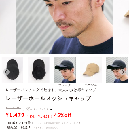
ベージュ
ブラック
レーザーパンチングで魅せる、大人の抜け感キャップ
レーザーホールメッシュキャップ
¥
2,690
税込 ¥2,959
→
¥
1,479
45%off
¥
1,626
[
15
ポイント進呈 ]
【シーズン当初価格販売期間
7月1日 ～ 3月1日
】
[最短翌日発送！]
※条件あり、
詳細はこちら