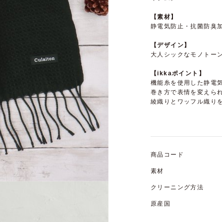
【素材】
静電気防止・抗菌防臭
【デザイン】
大人シックなモノトー
【ikkaポイント】
機能糸を使用した静電
巻き方で表情を変えら
綾織りとワッフル織り
商品コード
素材
クリーニング方法
原産国