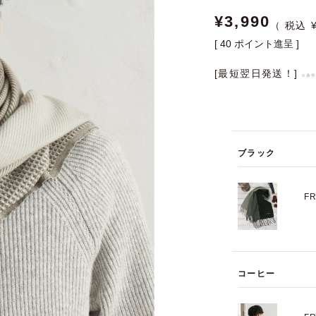
¥
3,990
[
40
ポイント進呈 ]
[最短翌日発送！]
※条
ブラック
F
コーヒー