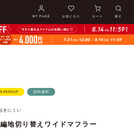
MY PAGE
お気に入り
カート
探す
大4000off
送料無料
起きにくい
】編地切り替えワイドマフラー