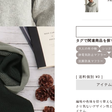
F
送料個別
¥
0
アイテム
編地や色味を切り替え
さり気ないデザイン性
イテム。