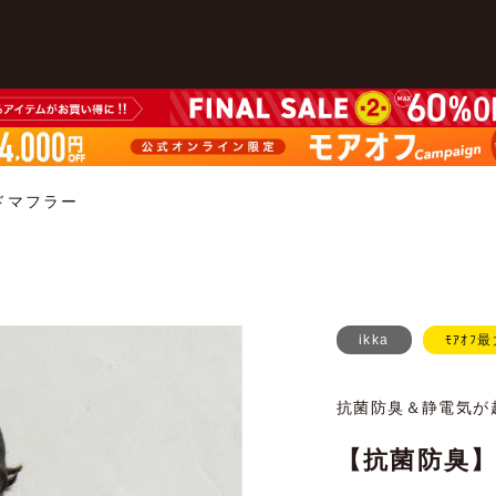
ドマフラー
ikka
ﾓｱｵﾌ最
抗菌防臭＆静電気が
【抗菌防臭