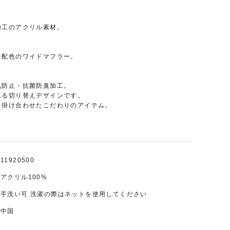
加工のアクリル素材。
ン配色のワイドマフラー。
気防止・抗菌防臭加工。
れる切り替えデザインです。
を掛け合わせたこだわりのアイテム。
11920500
アクリル100%
手洗い可 洗濯の際はネットを使用してください
中国