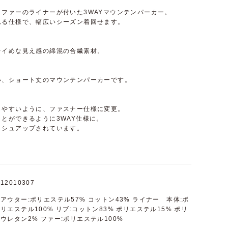
ファーのライナーが付いた3WAYマウンテンパーカー。
れる仕様で、幅広いシーズン着回せます。
レイめな見え感の綿混の合繊素材。
い、ショート丈のマウンテンパーカーです。
しやすいように、ファスナー仕様に変更。
とができるように3WAY仕様に。
ッシュアップされています。
12010307
アウター:ポリエステル57% コットン43% ライナー 本体:ポ
リエステル100% リブ:コットン83% ポリエステル15% ポリ
ウレタン2% ファー:ポリエステル100%