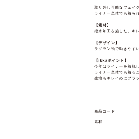
取り外し可能なフェイク
ライナー単体でも着ら
【素材】
撥水加工を施した、キ
【デザイン】
ラグラン袖で動きやす
【ikkaポイント】
今年はライナーを着脱
ライナー単体でも着るこ
生地もキレイめにブラ
商品コード
素材