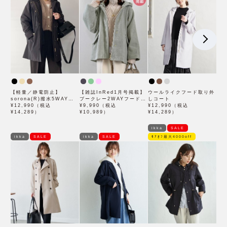
【軽量／静電防止】
【雑誌InRed1月号掲載】
ウールライクフード取り外
sorona(R)撥水5WAYコ
ブークレー2WAYフードコ
しコート
ート
¥12,990（税込
ート
¥9,990（税込
¥12,990（税込
¥14,289）
¥10,989）
¥14,289）
ikka
SALE
ikka
SALE
ikka
SALE
ﾓｱｵﾌ最大4000off