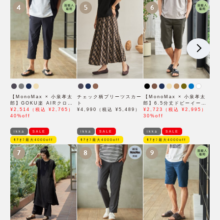
4
5
6
【MonoMax × 小泉孝太
チェック柄プリーツスカー
【MonoMax × 小泉孝太
郎】GOKU楽 AIRクロッ
ト
郎】6.5分丈ドビーイージ
プドパンツ「小泉孝太郎さ
¥2,514（税込 ¥2,765）
¥4,990（税込 ¥5,489）
ーハーフパンツ「小泉孝太
¥2,723（税込 ¥2,995）
ん着用モデル」
40%off
郎さん着用モデル」
30%off
ikka
SALE
ikka
SALE
ikka
SALE
ﾓｱｵﾌ最大4000off
ﾓｱｵﾌ最大4000off
ﾓｱｵﾌ最大4000off
7
8
9