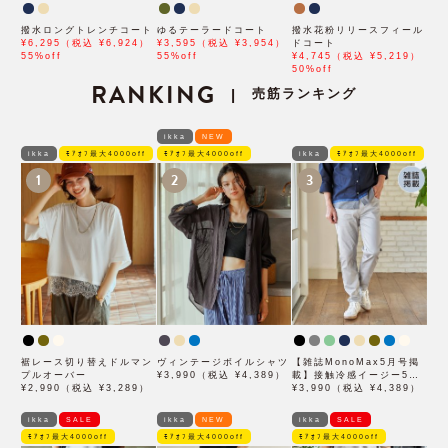
撥水ロングトレンチコート
ゆるテーラードコート
撥水花粉リリースフィール
¥6,295（税込 ¥6,924）
¥3,595（税込 ¥3,954）
ドコート
55%off
55%off
¥4,745（税込 ¥5,219）
50%off
RANKING
売筋ランキング
|
ikka
NEW
ikka
ﾓｱｵﾌ最大4000off
ﾓｱｵﾌ最大4000off
ikka
ﾓｱｵﾌ最大4000off
1
2
3
裾レース切り替えドルマン
ヴィンテージボイルシャツ
【雑誌MonoMax5月号掲
プルオーバー
¥3,990（税込 ¥4,389）
載】接触冷感イージー5ポ
¥2,990（税込 ¥3,289）
ケット
¥3,990（税込 ¥4,389）
ikka
SALE
ikka
NEW
ikka
SALE
ﾓｱｵﾌ最大4000off
ﾓｱｵﾌ最大4000off
ﾓｱｵﾌ最大4000off