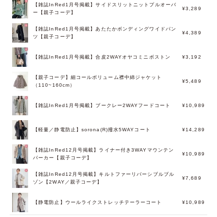
【雑誌InRed1月号掲載】サイドスリットニットプルオーバ
¥3,289
ー【親子コーデ】
【雑誌InRed1月号掲載】あたたかボンディングワイドパン
¥4,389
ツ【親子コーデ】
【雑誌InRed1月号掲載】合皮2WAYオヤコミニボストン
¥3,192
【親子コーデ】細コールボリューム襟中綿ジャケット
¥5,489
（110~160cm）
【雑誌InRed1月号掲載】ブークレー2WAYフードコート
¥10,989
【軽量／静電防止】sorona(R)撥水5WAYコート
¥14,289
【雑誌InRed12月号掲載】ライナー付き3WAYマウンテン
¥10,989
パーカー【親子コーデ】
【雑誌InRed12月号掲載】キルトファーリバーシブルブル
¥7,689
ゾン【2WAY／親子コーデ】
【静電防止】ウールライクストレッチテーラーコート
¥10,989