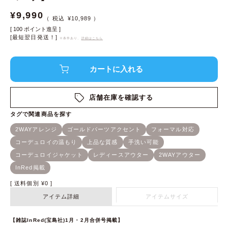
¥
9,990
¥
10,989
[
100
ポイント進呈 ]
[最短翌日発送！]
※条件あり、
詳細はこちら
店舗在庫を確認する
送料個別
¥
0
アイテム詳細
アイテムサイズ
【雑誌InRed(宝島社)1月・2月合併号掲載】