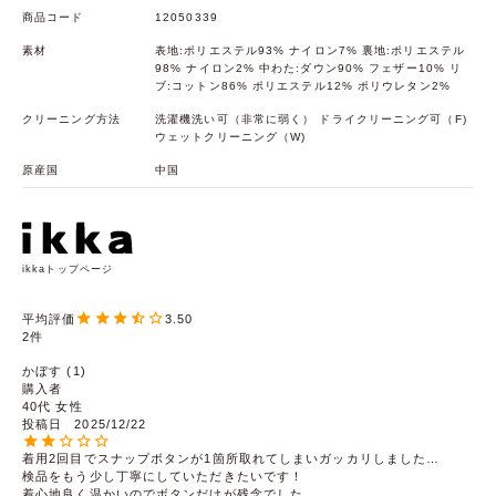
商品コード
12050339
素材
表地:ポリエステル93% ナイロン7% 裏地:ポリエステル
98% ナイロン2% 中わた:ダウン90% フェザー10% リ
ブ:コットン86% ポリエステル12% ポリウレタン2%
クリーニング方法
洗濯機洗い可（非常に弱く） ドライクリーニング可（F)
ウェットクリーニング（W)
原産国
中国
ikkaトップページ
3.50
2
かぼす
1
購入者
40代
女性
投稿日
2025/12/22
着用2回目でスナップボタンが1箇所取れてしまいガッカリしました…

検品をもう少し丁寧にしていただきたいです！

着心地良く温かいのでボタンだけが残念でした。