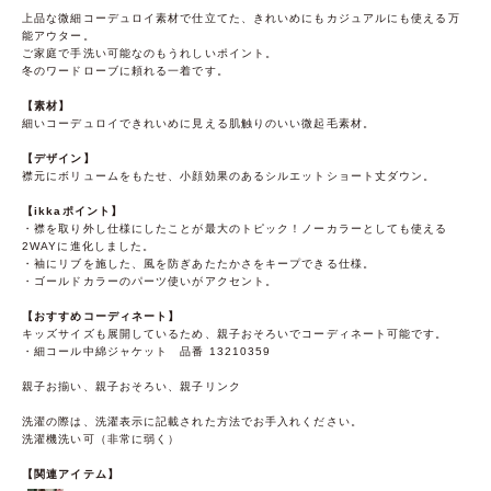
上品な微細コーデュロイ素材で仕立てた、きれいめにもカジュアルにも使える万
能アウター。
ご家庭で手洗い可能なのもうれしいポイント。
冬のワードローブに頼れる一着です。
【素材】
細いコーデュロイできれいめに見える肌触りのいい微起毛素材。
【デザイン】
襟元にボリュームをもたせ、小顔効果のあるシルエットショート丈ダウン。
【ikkaポイント】
・襟を取り外し仕様にしたことが最大のトピック！ノーカラーとしても使える
2WAYに進化しました。
・袖にリブを施した、風を防ぎあたたかさをキープできる仕様。
・ゴールドカラーのパーツ使いがアクセント。
【おすすめコーディネート】
キッズサイズも展開しているため、親子おそろいでコーディネート可能です。
・細コール中綿ジャケット 品番 13210359
親子お揃い、親子おそろい、親子リンク
洗濯の際は、洗濯表示に記載された方法でお手入れください。
洗濯機洗い可（非常に弱く）
【関連アイテム】