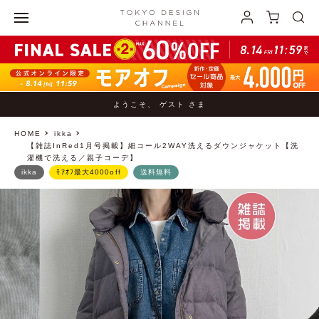
ようこそ、 ゲスト さま
HOME
ikka
【雑誌InRed1月号掲載】細コール2WAY洗えるダウンジャケット【洗
濯機で洗える／親子コーデ】
ikka
ﾓｱｵﾌ最大4000off
送料無料