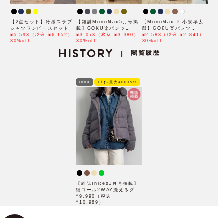
【2点セット】冷感スラブ
【雑誌MonoMax5月号掲
【MonoMax × 小泉孝太
シャツワンピースセット
載】GOKU楽パンツ
郎】GOKU楽パンツ
¥5,593（税込 ¥6,152）
EASY STRETCH 冷感ア
¥3,073（税込 ¥3,380）
EASY STRETCH 冷感
¥2,583（税込 ¥2,841）
30%off
ンクル【接触冷感】「小泉
30%off
5Pショート「小泉孝太郎
30%off
HISTORY
孝太郎さん着用モデル」
さん着用モデル」
閲覧履歴
|
ikka
ﾓｱｵﾌ最大4000off
【雑誌InRed1月号掲載】
細コール2WAY洗えるダウ
ンジャケット【洗濯機で洗
¥9,990（税込
える／親子コーデ】
¥10,989）