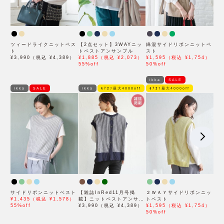
ツィードライクニットベス
【2点セット】3WAYニッ
綿混サイドリボンニットベ
ト
トベストアンサンブル
スト
¥3,990（税込 ¥4,389）
¥1,885（税込 ¥2,073）
¥1,595（税込 ¥1,754）
55%off
50%off
ikka
SALE
ikka
SALE
ikka
ﾓｱｵﾌ最大4000off
ﾓｱｵﾌ最大4000off
サイドリボンニットベスト
【雑誌InRed11月号掲
２ＷＡＹサイドリボンニッ
¥1,435（税込 ¥1,578）
載】ニットベストアンサン
トベスト
55%off
ブル【親子コーデ】
¥3,990（税込 ¥4,389）
¥1,595（税込 ¥1,754）
50%off