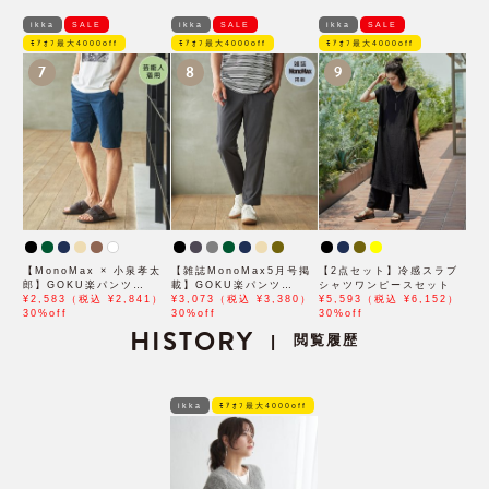
ikka
SALE
ikka
SALE
ikka
SALE
ﾓｱｵﾌ最大4000off
ﾓｱｵﾌ最大4000off
ﾓｱｵﾌ最大4000off
7
8
9
【MonoMax × 小泉孝太
【雑誌MonoMax5月号掲
【2点セット】冷感スラブ
郎】GOKU楽パンツ
載】GOKU楽パンツ
シャツワンピースセット
EASY STRETCH 冷感
¥2,583（税込 ¥2,841）
EASY STRETCH 冷感ア
¥3,073（税込 ¥3,380）
¥5,593（税込 ¥6,152）
5Pショート「小泉孝太郎
30%off
ンクル【接触冷感】「小泉
30%off
30%off
さん着用モデル」
HISTORY
孝太郎さん着用モデル」
閲覧履歴
|
ikka
ﾓｱｵﾌ最大4000off