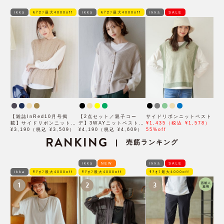
ikka
ﾓｱｵﾌ最大4000off
ikka
ﾓｱｵﾌ最大4000off
ikka
SALE
【雑誌InRed10月号掲
【2点セット／親子コー
サイドリボンニットベスト
載】サイドリボンニットベ
デ】3WAYニットベストア
¥1,435（税込 ¥1,578）
スト
¥3,190（税込 ¥3,509）
ンサンブル
¥4,190（税込 ¥4,609）
55%off
RANKING
売筋ランキング
|
ikka
NEW
ikka
SALE
ikka
ﾓｱｵﾌ最大4000off
ﾓｱｵﾌ最大4000off
ﾓｱｵﾌ最大4000off
1
2
3