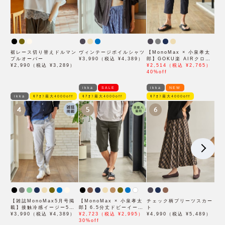
裾レース切り替えドルマン
ヴィンテージボイルシャツ
【MonoMax × 小泉孝太
プルオーバー
¥3,990（税込 ¥4,389）
郎】GOKU楽 AIRクロッ
¥2,990（税込 ¥3,289）
プドパンツ「小泉孝太郎さ
¥2,514（税込 ¥2,765）
ん着用モデル」
40%off
ikka
SALE
ikka
NEW
ikka
ﾓｱｵﾌ最大4000off
ﾓｱｵﾌ最大4000off
ﾓｱｵﾌ最大4000off
4
5
6
【雑誌MonoMax5月号掲
【MonoMax × 小泉孝太
チェック柄プリーツスカー
載】接触冷感イージー5ポ
郎】6.5分丈ドビーイージ
ト
ケット
¥3,990（税込 ¥4,389）
ーハーフパンツ「小泉孝太
¥2,723（税込 ¥2,995）
¥4,990（税込 ¥5,489）
郎さん着用モデル」
30%off