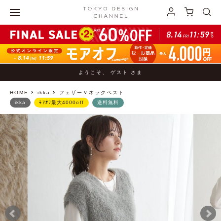
ようこそ、 ゲスト さま
HOME
ikka
フェザーＶネックベスト
ikka
ﾓｱｵﾌ最大4000off
送料無料