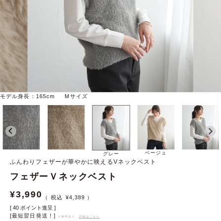
モデル身長：165cm Mサイズ
ベージュ
グレー
ふんわりフェザーが華やかに映えるVネックベスト
フェザーＶネックベスト
¥
3,990
¥
4,389
[
40
ポイント進呈 ]
[最短翌日発送！]
※条件あり、
詳細はこちら