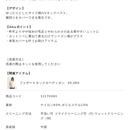
【デザイン】
ゆったりとしたサイズ感のVネックベスト。
腰回りをカバーできる着丈です。
【ikkaポイント】
・昨年よりやや短めの毛足とやわらかさのある着やすいニットに
・カットソーに重ねて着るだけでシーズン感がプラス
・体形カバーも叶うお助けアイテム
［洗濯方法］
洗濯の際はネットを使用してください
【関連アイテム】
フェザーＶネックカーディガン
¥5,489
商品コード
12170093
素材
ナイロン90% ポリエステル10%
クリーニング方法
手洗い可 ドライクリーニング可（F) ウェットクリーニン
グ（W)
原産国
中国