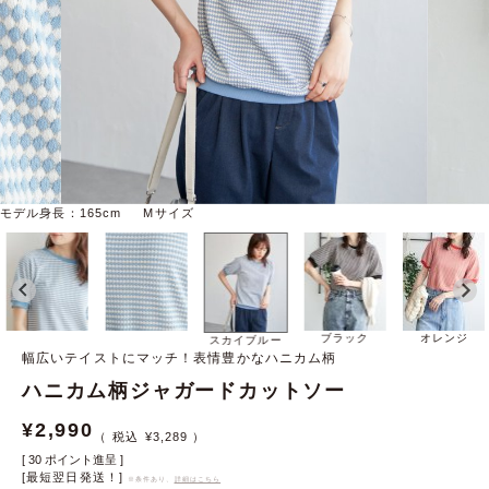
モデル身長：165cm Mサイズ
ブラック
オレンジ
スカイブルー
幅広いテイストにマッチ！表情豊かなハニカム柄
ハニカム柄ジャガードカットソー
¥
2,990
¥
3,289
[
30
ポイント進呈 ]
[最短翌日発送！]
※条件あり、
詳細はこちら