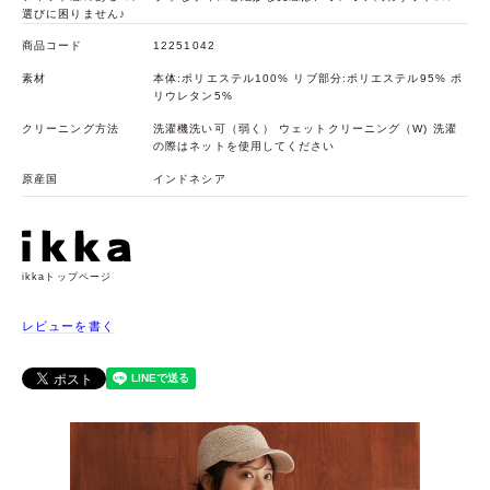
選びに困りません♪
商品コード
12251042
素材
本体:ポリエステル100% リブ部分:ポリエステル95% ポ
リウレタン5%
クリーニング方法
洗濯機洗い可（弱く） ウェットクリーニング（W) 洗濯
の際はネットを使用してください
原産国
インドネシア
ikkaトップページ
レビューを書く