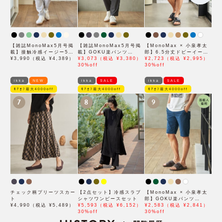
【雑誌MonoMax5月号掲
【雑誌MonoMax5月号掲
【MonoMax × 小泉孝太
載】接触冷感イージー5ポ
載】GOKU楽パンツ
郎】6.5分丈ドビーイージ
ケット
¥3,990（税込 ¥4,389）
EASY STRETCH 冷感ア
¥3,073（税込 ¥3,380）
ーハーフパンツ「小泉孝太
¥2,723（税込 ¥2,995）
ンクル【接触冷感】「小泉
30%off
郎さん着用モデル」
30%off
孝太郎さん着用モデル」
ikka
NEW
ikka
SALE
ikka
SALE
ﾓｱｵﾌ最大4000off
ﾓｱｵﾌ最大4000off
ﾓｱｵﾌ最大4000off
7
8
9
チェック柄プリーツスカー
【2点セット】冷感スラブ
【MonoMax × 小泉孝太
ト
シャツワンピースセット
郎】GOKU楽パンツ
¥4,990（税込 ¥5,489）
¥5,593（税込 ¥6,152）
EASY STRETCH 冷感
¥2,583（税込 ¥2,841）
30%off
5Pショート「小泉孝太郎
30%off
さん着用モデル」