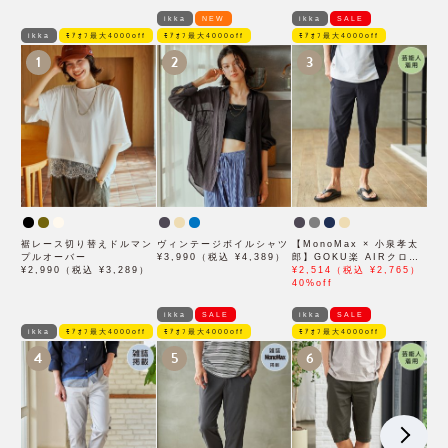
ikka
NEW
ikka
SALE
ikka
ﾓｱｵﾌ最大4000off
ﾓｱｵﾌ最大4000off
ﾓｱｵﾌ最大4000off
1
2
3
裾レース切り替えドルマン
ヴィンテージボイルシャツ
【MonoMax × 小泉孝太
プルオーバー
¥3,990（税込 ¥4,389）
郎】GOKU楽 AIRクロッ
¥2,990（税込 ¥3,289）
プドパンツ「小泉孝太郎さ
¥2,514（税込 ¥2,765）
ん着用モデル」
40%off
ikka
SALE
ikka
SALE
ikka
ﾓｱｵﾌ最大4000off
ﾓｱｵﾌ最大4000off
ﾓｱｵﾌ最大4000off
4
5
6