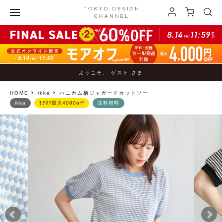
ようこそ、 ゲスト さま
HOME
ikka
ハニカム柄ジャガードカットソー
ikka
ﾓｱｵﾌ最大4000off
送料無料