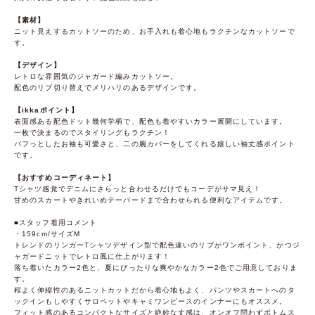
【素材】
ニット見えするカットソーのため、お手入れも着心地もラクチンなカットソーで
す。
【デザイン】
レトロな雰囲気のジャガード編みカットソー。
配色のリブ切り替えでメリハリのあるデザインです。
【ikkaポイント】
表面感ある配色ドット幾何学柄で、配色も着やすいカラー展開にしています。
一枚で決まるのでスタイリングもラクチン！
パフっとしたお袖も可愛さと、二の腕カバーをしてくれる嬉しい袖丈感ポイント
です。
【おすすめコーディネート】
Tシャツ感覚でデニムにさらっと合わせるだけでもコーデがサマ見え！
甘めのスカートやきれいめテーパードまで合わせられる便利なアイテムです。
■スタッフ着用コメント
・159cm/サイズM
トレンドのリンガーTシャツデザイン型で配色違いのリブがワンポイント、かつジ
ャガードニットでレトロ風に仕上がります！
落ち着いたカラー2色と、夏にぴったりな爽やかなカラー2色でご用意しておりま
す。
程よく伸縮性のあるニットカットだから着心地もよく、パンツやスカートへのタ
ックインもしやすくサロペットやキャミワンピースのインナーにもオススメ。
フィット感のあるコンパクトなサイズと絶妙な丈感は、オンオフ問わずボトムス