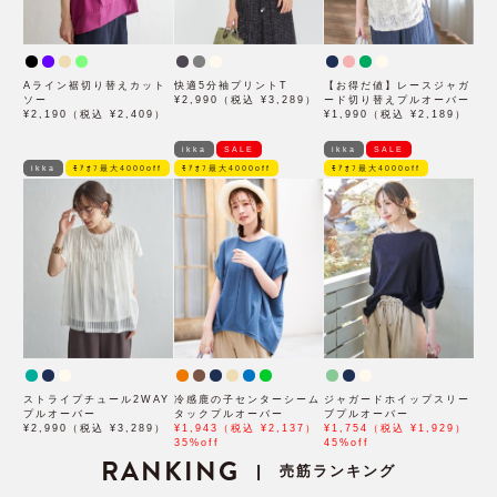
Aライン裾切り替えカット
快適5分袖プリントT
【お得だ値】レースジャガ
ソー
¥2,990（税込 ¥3,289）
ード切り替えプルオーバー
¥2,190（税込 ¥2,409）
¥1,990（税込 ¥2,189）
ikka
SALE
ikka
SALE
ikka
ﾓｱｵﾌ最大4000off
ﾓｱｵﾌ最大4000off
ﾓｱｵﾌ最大4000off
ストライプチュール2WAY
冷感鹿の子センターシーム
ジャガードホイップスリー
プルオーバー
タックプルオーバー
ブプルオーバー
¥2,990（税込 ¥3,289）
¥1,943（税込 ¥2,137）
¥1,754（税込 ¥1,929）
35%off
45%off
RANKING
売筋ランキング
|