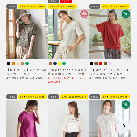
ikka
SALE
ikka
ﾓｱｵﾌ最大4000off
ﾓｱｵﾌ最大4000off
ikka
ﾓｱｵﾌ最大4000off
【親子コーデ】ハニカム柄
【雑誌InRed6月号掲載】
【お得だ値】ジャカードド
ジャガードカットソー
幾何学柄ジャカード半袖プ
ルマン裾タックプルオーバ
¥2,990（税込 ¥3,289）
ルオーバー 【親子コー
¥1,794（税込 ¥1,973）
ー
¥1,990（税込 ¥2,189）
デ】
40%off
ikka
ﾓｱｵﾌ最大4000off
ikka
ﾓｱｵﾌ最大4000off
ikka
ﾓｱｵﾌ最大4000off