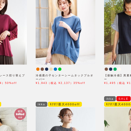
レース切り替えプ
冷感鹿の子センターシームタックプルオ
【接触冷感】異素
ーバー
ー
4）50%off
¥1,943（税込 ¥2,137）35%off
¥1,495（税込 ¥1
ikka
SALE
ikka
ﾓｱｵﾌ最大4000off
ﾓｱｵﾌ最大4000