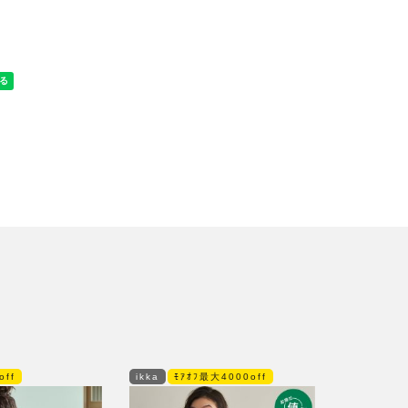
off
ikka
ﾓｱｵﾌ最大4000off