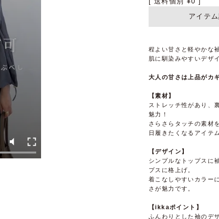
送料個別
¥
0
アイテム
程よい甘さと軽やかな
肌に馴染みやすいデザ
大人の甘さは上品がカ
【素材】
ストレッチ性があり、
魅力！
さらさらタッチの素材
日履きたくなるアイテ
【デザイン】
シンプルなトップスに
プスに格上げ。
着こなしやすいカラー
さが魅力です。
【ikkaポイント】
ふんわりとした袖のデ