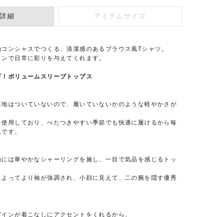
詳細
アイテムサイズ
袖コンシャスでつくる、清潔感のあるブラウス風Tシャツ。
インで日常に彩りを与えてくれます。
ギ！ボリュームスリーブトップス
裏地はついていないので、履いていないかのような軽やかさが
を使用しており、べたつきやすい季節でも快適に履けるから毎
ムです。
袖には華やかなシャーリングを施し、一目で気品を感じるトッ
によってより袖が強調され、小顔に見えて、二の腕を隠す優秀
ザインが着こなしにアクセントをくれるから、