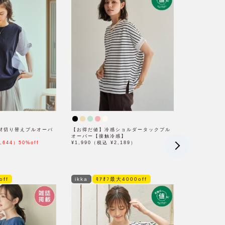
材切り替えプルオーバ
【お得だ値】冷感ショルダータックプル
オーバー【接触冷感】
,644）50%off
¥1,990（税込 ¥2,189）
off
ikka
ﾓｱｵﾌ最大4000off