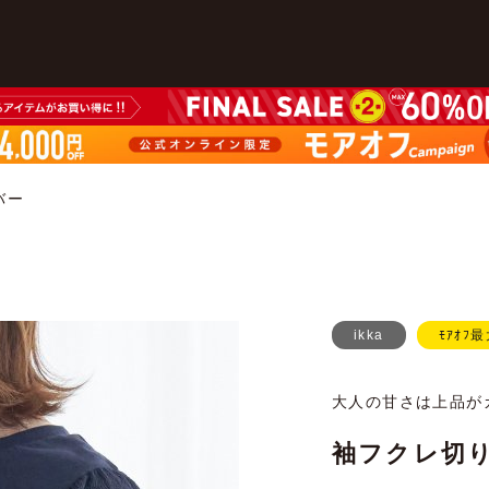
バー
ikka
ﾓｱｵﾌ最
大人の甘さは上品が
袖フクレ切