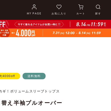
MY PAGE
お気に入り
カート
探す
大4000off
送料無料
カギ！ボリュームスリーブトップス
り替え半袖プルオーバー