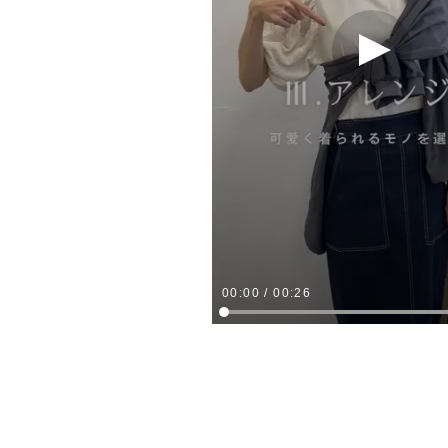
00:00
/
00:26