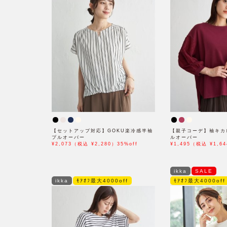
【セットアップ対応】GOKU楽冷感半袖
【親子コーデ】袖キカ
プルオーバー
ルオーバー
¥2,073（税込 ¥2,280）35%off
¥1,495（税込 ¥1,64
ikka
SALE
ikka
ﾓｱｵﾌ最大4000off
ﾓｱｵﾌ最大4000off