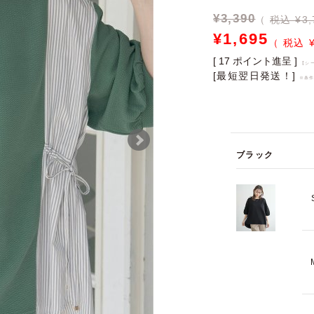
¥
3,390
税込 ¥3,
¥
1,695
[
17
ポイント進呈 ]
【シ
[最短翌日発送！]
※条
ブラック