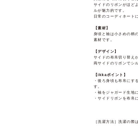
サイドのリボンがほど
ルが魅力的です。
日常のコーディネート
【素材】
身頃と袖は小さめの柄
素材です。
【デザイン】
サイドの布帛切り替え
両サイドのリボンでシ
【ikkaポイント】
・後ろ身頃も布帛にす
す。
・袖をジャガード生地
・サイドリボンを布帛
［洗濯方法］洗濯の際