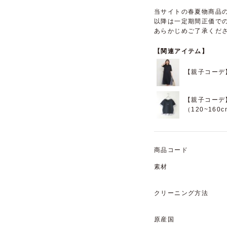
当サイトの春夏物商品の
以降は一定期間正価で
あらかじめご了承くだ
【関連アイテム】
【親子コーデ
【親子コーデ
（120~160
商品コード
素材
クリーニング方法
原産国