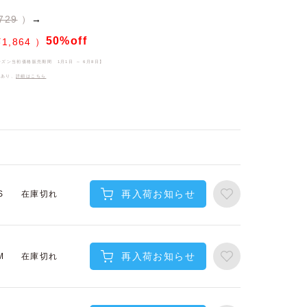
729
→
50%off
¥
1,864
ーズン当初価格販売期間
1月1日 ～ 6月8日
】
件あり、
詳細はこちら
再入荷お知らせ
在庫切れ
S
再入荷お知らせ
在庫切れ
M