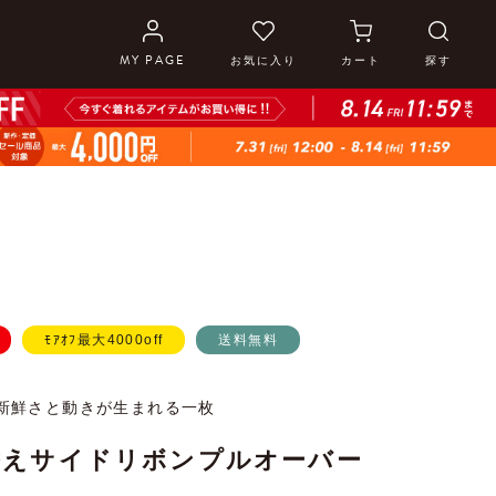
MY PAGE
お気に入り
カート
探す
ﾓｱｵﾌ最大4000off
送料無料
新鮮さと動きが生まれる一枚
替えサイドリボンプルオーバー