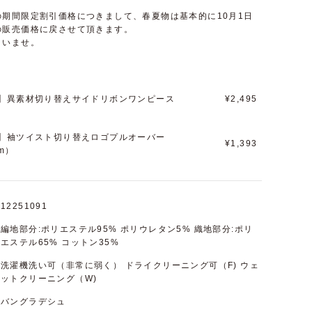
期間限定割引価格につきまして、春夏物は基本的に10月1日
の販売価格に戻させて頂きます。
さいませ。
】異素材切り替えサイドリボンワンピース
¥2,495
】袖ツイスト切り替えロゴプルオーバー
¥1,393
cm）
12251091
編地部分:ポリエステル95% ポリウレタン5% 織地部分:ポリ
エステル65% コットン35%
洗濯機洗い可（非常に弱く） ドライクリーニング可（F) ウェ
ットクリーニング（W)
バングラデシュ