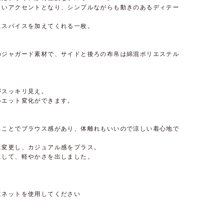
よいアクセントとなり、シンプルながらも動きのあるディテー
にスパイスを加えてくれる一枚。
のジャガード素材で、サイドと後ろの布帛は綿混ポリエステル
がスッキリ見え。
ルエット変化ができます。
ることでブラウス感があり、体離れもいいので涼しい着心地で
に変更し、カジュアル感をプラス。
にして、軽やかさを出しました。
はネットを使用してください