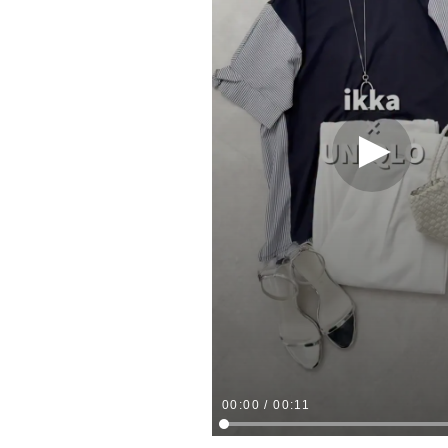
00:00
/
00:11