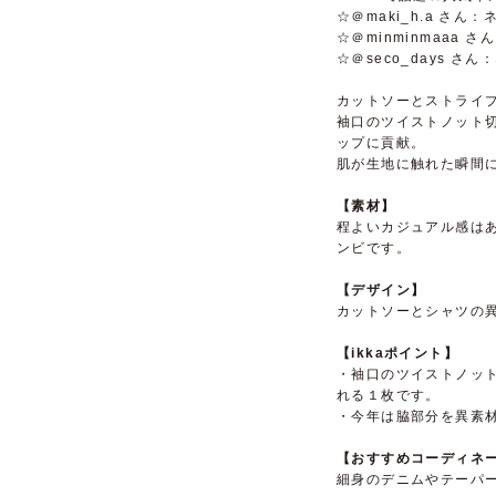
☆＠maki_h.a さん
☆＠minminmaaa
☆＠seco_days さ
カットソーとストライ
袖口のツイストノット
ップに貢献。
肌が生地に触れた瞬間
【素材】
程よいカジュアル感は
ンビです。
【デザイン】
カットソーとシャツの
【ikkaポイント】
・袖口のツイストノッ
れる１枚です。
・今年は脇部分を異素
【おすすめコーディネ
細身のデニムやテーパ