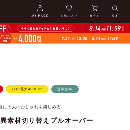
MY PAGE
お気に入り
カート
探す
ﾓｱｵﾌ最大4000off
送料無料
軽に大人のおしゃれを楽しめる
】異素材切り替えプルオーバー