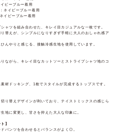
：ネイビーブルー着用
 さん：ネイビーブルー着用
ん：ネイビーブルー着用
プシャツを組み合わせた、キレイ目カジュアルな一枚です。
切り替えが、シンプルになりすぎず手軽に大人のおしゃれ感ア
にひんやりと感じる、接触冷感生地を使用しています。
ありながら、キレイ目なカットソーとストライプシャツ地のコ
異素材ドッキング、1枚でスタイルが完成するトップスです。
ト切り替えデザインが利いており、テイストミックスの感じら
材生地に変更し、甘さを抑えた大人な印象に。
ート】
ードパンツを合わせるとバランスがよく◎。