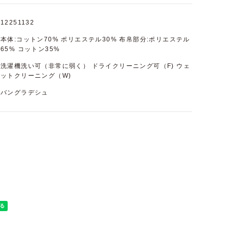
12251132
本体:コットン70% ポリエステル30% 布帛部分:ポリエステル
65% コットン35%
洗濯機洗い可（非常に弱く） ドライクリーニング可（F) ウェ
ットクリーニング（W)
バングラデシュ