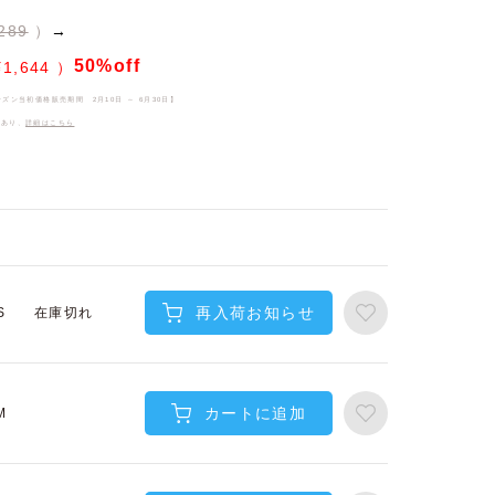
289
→
50%off
¥
1,644
ーズン当初価格販売期間
2月10日 ～ 6月30日
】
件あり、
詳細はこちら
再入荷お知らせ
在庫切れ
S
カートに追加
M