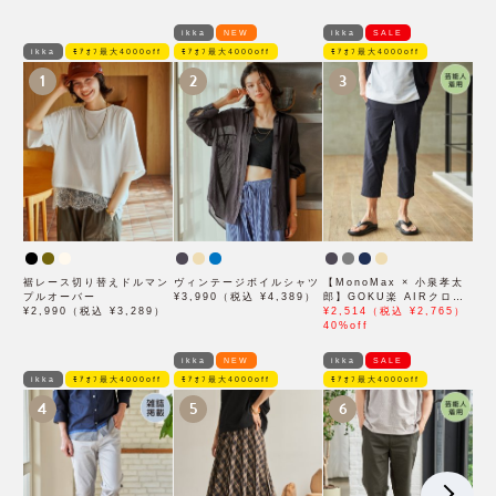
ikka
NEW
ikka
SALE
ikka
ﾓｱｵﾌ最大4000off
ﾓｱｵﾌ最大4000off
ﾓｱｵﾌ最大4000off
1
2
3
裾レース切り替えドルマン
ヴィンテージボイルシャツ
【MonoMax × 小泉孝太
プルオーバー
¥3,990（税込 ¥4,389）
郎】GOKU楽 AIRクロッ
¥2,990（税込 ¥3,289）
プドパンツ「小泉孝太郎さ
¥2,514（税込 ¥2,765）
ん着用モデル」
40%off
ikka
NEW
ikka
SALE
ikka
ﾓｱｵﾌ最大4000off
ﾓｱｵﾌ最大4000off
ﾓｱｵﾌ最大4000off
4
5
6