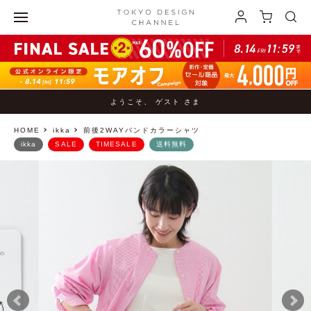
ようこそ、 ゲスト さま
HOME
ikka
前後2WAYバンドカラーシャツ
ikka
SALE
TIMESALE
送料無料