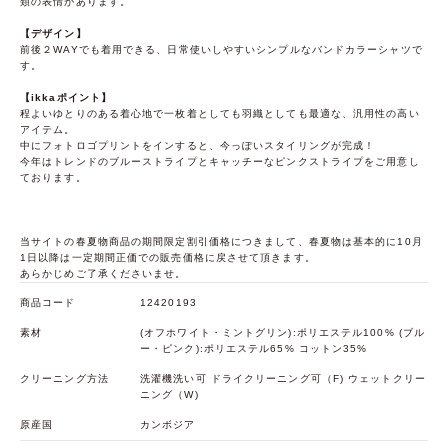
類の表情があります。
【デザイン】
前後２WAYでも着用できる、日常使いしやすいシンプルなバンドカラーシャツで
す。
【ikkaポイント】
程よいゆとりのある着心地で一枚着としても羽織としても最適な、汎用性の高い
アイテム。
中にフォトロゴプリントをインすると、今っぽいスタイリングが完成！
今年はトレンドのブルーストライプとキャッチーなピンクストライプをご用意し
ております。
当サイトの春夏物商品の期間限定割引価格につきまして、春夏物は基本的に10月
1日以降は一定期間正価での販売価格に戻させて頂きます。
あらかじめご了承くださいませ。
商品コード
12420193
素材
(オフホワイト・ミントグリン):ポリエステル100% (ブル
ー・ピンク):ポリエステル65% コットン35%
クリーニング方法
洗濯機洗い可 ドライクリーニング可（F) ウェットクリー
ニング（W)
原産国
カンボジア