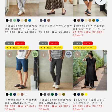
【雑誌MonoMax5月号掲
チェック柄プリーツスカー
【MonoMax × 小泉孝太
載】接触冷感イージー5ポ
ト
郎】6.5分丈ドビーイージ
ケット
¥3,990（税込 ¥4,389）
¥4,990（税込 ¥5,489）
ーハーフパンツ「小泉孝太
¥2,723（税込 ¥2,995）
郎さん着用モデル」
30%off
ikka
SALE
ikka
SALE
ikka
SALE
ﾓｱｵﾌ最大4000off
ﾓｱｵﾌ最大4000off
ﾓｱｵﾌ最大4000off
7
8
9
【MonoMax × 小泉孝太
【雑誌MonoMax5月号掲
【2点セット】冷感スラブ
郎】GOKU楽パンツ
載】GOKU楽パンツ
シャツワンピースセット
EASY STRETCH 冷感
¥2,583（税込 ¥2,841）
EASY STRETCH 冷感ア
¥3,073（税込 ¥3,380）
¥5,593（税込 ¥6,152）
5Pショート「小泉孝太郎
30%off
ンクル【接触冷感】「小泉
30%off
30%off