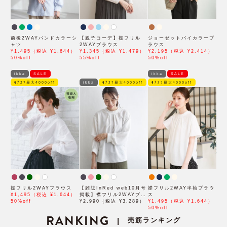
前後2WAYバンドカラーシ
【親子コーデ】襟フリル
ジョーゼットバイカラーブ
ャツ
2WAYブラウス
ラウス
¥1,495（税込 ¥1,644）
¥1,345（税込 ¥1,479）
¥2,195（税込 ¥2,414）
50%off
55%off
50%off
ikka
SALE
ikka
SALE
ﾓｱｵﾌ最大4000off
ikka
ﾓｱｵﾌ最大4000off
ﾓｱｵﾌ最大4000off
襟フリル2WAYブラウス
【雑誌InRed web10月号
襟フリル2WAY半袖ブラウ
¥1,495（税込 ¥1,644）
掲載】襟フリル2WAYブラ
ス
50%off
ウス
¥2,990（税込 ¥3,289）
¥1,495（税込 ¥1,644）
50%off
RANKING
売筋ランキング
|