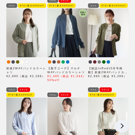
ikka
SALE
ikka
ﾓｱｵﾌ最大4000off
ﾓｱｵﾌ最大4000off
ikka
ﾓｱｵﾌ最大4000off
前後2WAYバンドカラーシ
【親子コーデ】マルチ
【雑誌InRed10月号掲
ャツ
WAYバンドカラーシャツ
載】前後2WAYバンドカラ
¥2,990（税込 ¥3,289）
¥1,495（税込 ¥1,644）
ーシャツ
¥2,990（税込 ¥3,289）
50%off
ikka
SALE
ikka
SALE
ﾓｱｵﾌ最大4000off
ikka
SALE
ﾓｱｵﾌ最大4000off