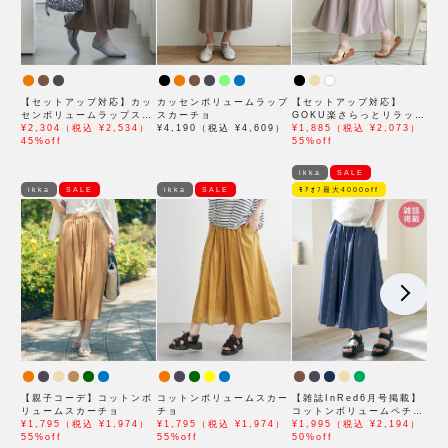
【セットアップ対応】カッ
カッセンボリュームラップ
【セットアップ対応】
センボリュームラップスカ
スカーチョ
GOKU楽さらっとリラック
ーチョ
¥2,304（税込 ¥2,534）
¥4,190（税込 ¥4,609）
スパンツ
¥1,885（税込 ¥2,073）
45%off
55%off
ikka
SALE
ikka
SALE
ikka
SALE
ﾓｱｵﾌ最大4000off
【親子コーデ】コットンボ
コットンボリュームスカー
【雑誌InRed6月号掲載】
リュームスカーチョ
チョ
コットンボリュームペチ付
¥1,795（税込 ¥1,974）
¥1,795（税込 ¥1,974）
きスカーチョ【親子コー
¥1,995（税込 ¥2,194）
55%off
55%off
デ】
50%off