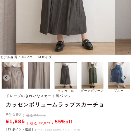
モデル身長：166cm Mサイズ
ダークグリーン
ブルー
チャコール
ドレープのきれいなスカート風パンツ
カッセンボリュームラップスカーチョ
¥
4,190
税込 ¥4,609
→
¥
1,885
55%off
¥
2,073
[
19
ポイント進呈 ]
【シーズン当初価格販売期間
1月1日 ～ 3月1日
】