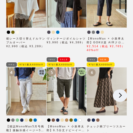
裾レース切り替えドルマン
ヴィンテージボイルシャツ
【MonoMax × 小泉孝太
プルオーバー
¥3,990（税込 ¥4,389）
郎】GOKU楽 AIRクロッ
¥2,990（税込 ¥3,289）
プドパンツ「小泉孝太郎さ
¥2,514（税込 ¥2,765）
ん着用モデル」
40%off
ikka
SALE
ikka
NEW
ikka
ﾓｱｵﾌ最大4000off
ﾓｱｵﾌ最大4000off
ﾓｱｵﾌ最大4000off
4
5
6
【雑誌MonoMax5月号掲
【MonoMax × 小泉孝太
チェック柄プリーツスカー
載】接触冷感イージー5ポ
郎】6.5分丈ドビーイージ
ト