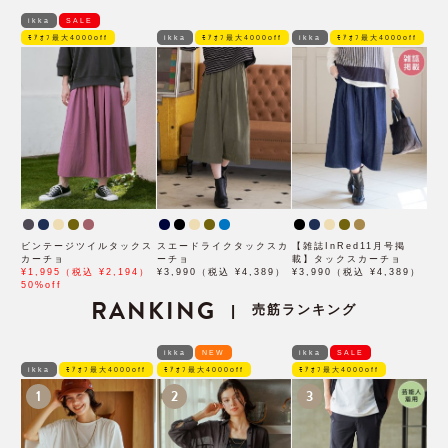
ikka
SALE
ﾓｱｵﾌ最大4000off
ikka
ﾓｱｵﾌ最大4000off
ikka
ﾓｱｵﾌ最大4000off
ビンテージツイルタックス
スエードライクタックスカ
【雑誌InRed11月号掲
カーチョ
ーチョ
載】タックスカーチョ
¥1,995（税込 ¥2,194）
¥3,990（税込 ¥4,389）
¥3,990（税込 ¥4,389）
50%off
RANKING
売筋ランキング
|
ikka
NEW
ikka
SALE
ikka
ﾓｱｵﾌ最大4000off
ﾓｱｵﾌ最大4000off
ﾓｱｵﾌ最大4000off
1
2
3