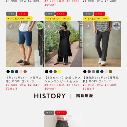
ケット
¥3,990（税込 ¥4,389）
ーハーフパンツ「小泉孝太
¥2,723（税込 ¥2,995）
¥4,990（税込 ¥5,489）
郎さん着用モデル」
30%off
ikka
SALE
ikka
SALE
ikka
SALE
ﾓｱｵﾌ最大4000off
ﾓｱｵﾌ最大4000off
ﾓｱｵﾌ最大4000off
7
8
9
【MonoMax × 小泉孝太
【2点セット】冷感スラブ
【雑誌MonoMax5月号掲
郎】GOKU楽パンツ
シャツワンピースセット
載】GOKU楽パンツ
EASY STRETCH 冷感
¥2,583（税込 ¥2,841）
¥5,593（税込 ¥6,152）
EASY STRETCH 冷感ア
¥3,073（税込 ¥3,380）
5Pショート「小泉孝太郎
30%off
30%off
ンクル【接触冷感】「小泉
30%off
さん着用モデル」
HISTORY
孝太郎さん着用モデル」
閲覧履歴
|
ikka
SALE