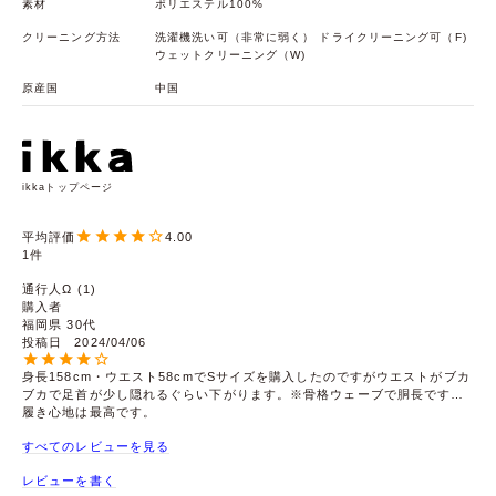
素材
ポリエステル100%
クリーニング方法
洗濯機洗い可（非常に弱く） ドライクリーニング可（F)
ウェットクリーニング（W)
原産国
中国
ikkaトップページ
4.00
1
通行人Ω
1
購入者
福岡県
30代
投稿日
2024/04/06
身長158cm・ウエスト58cmでSサイズを購入したのですがウエストがブカ
ブカで足首が少し隠れるぐらい下がります。※骨格ウェーブで胴長です…

履き心地は最高です。
すべてのレビューを見る
レビューを書く