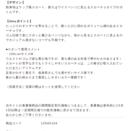
【デザイン】
前身頃はラップ風スカート、後ろはワイドパンツに見えるスカーチョタイプのボ
トムです。
【ikkaポイント】
たっぷりのギャザーを寄せることで、動くたびに揺れるボリューム感のあるスカ
ーチョです。
ゴム仕様で楽にスポッと履けるパンツながら、前から見るとスカートに見えるの
でカジュアル過ぎないコーデも可能です。
■スタッフ着用コメント
・156cm/サイズM
ウエストがゴムで楽な着心地ですが、落ち感のある生地で華やかさがあります♪
スカートが苦手な方でもトライしやすいスカーチョは、この春ぜひ取り入れてい
ただきたいアイテムです。
足首がのぞく着丈で、低身長さんでも着やすいサイズ感です。
春から夏の終わりまで着回ししやすいカラー展開です！
［洗濯方法］洗濯の際はネットを使用してください
当サイトの春夏物商品の期間限定割引価格につきまして、春夏物は基本的に10月
1日以降は一定期間正価での販売価格に戻させて頂きます。
あらかじめご了承くださいませ。
商品コード
12540104