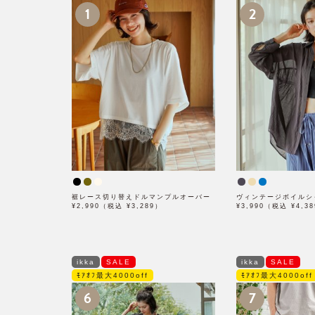
1
2
裾レース切り替えドルマンプルオーバー
ヴィンテージボイルシ
¥2,990（税込 ¥3,289）
¥3,990（税込 ¥4,3
ikka
SALE
ikka
SALE
ﾓｱｵﾌ最大4000off
ﾓｱｵﾌ最大4000off
6
7