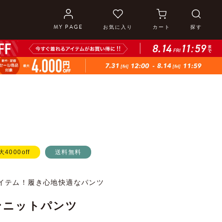
MY PAGE
お気に入り
カート
探す
大4000off
送料無料
イテム！履き心地快適なパンツ
ンニットパンツ