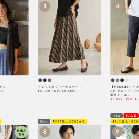
3
4
ャツ
チェック柄プリーツスカート
【MonoMax ×
89）
¥4,990（税込 ¥5,489）
AIRクロップド
着用モデル」
¥2,514（税込 ¥2
ikka
SALE
ikka
ﾓｱｵﾌ最大4000off
ﾓｱｵﾌ最大4000
8
9