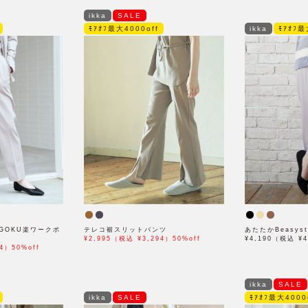
ikka
SALE
ﾓｱｵﾌ最大4000off
ikka
ﾓｱｵﾌ最
GOKU楽ワークポ
テレコ裾スリットパンツ
あたたかBeasyst
¥2,995（税込 ¥3,294）50%off
¥4,190（税込 ¥4
4）50%off
ikka
SALE
ikka
SALE
ﾓｱｵﾌ最大4000