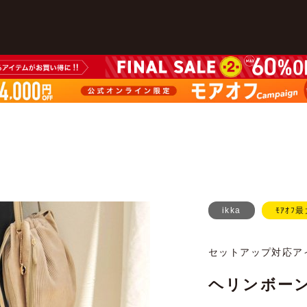
ikka
ﾓｱｵﾌ最
セットアップ対応ア
ヘリンボー