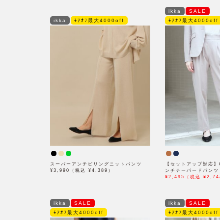
ikka
SALE
ikka
ﾓｱｵﾌ最大4000off
ﾓｱｵﾌ最大4000off
スーパーアンチピリングニットパンツ
【セットアップ対応】
¥3,990（税込 ¥4,389）
ンチテーパードパンツ
¥2,495（税込 ¥2,74
ikka
SALE
ikka
SALE
ﾓｱｵﾌ最大4000off
ﾓｱｵﾌ最大4000off