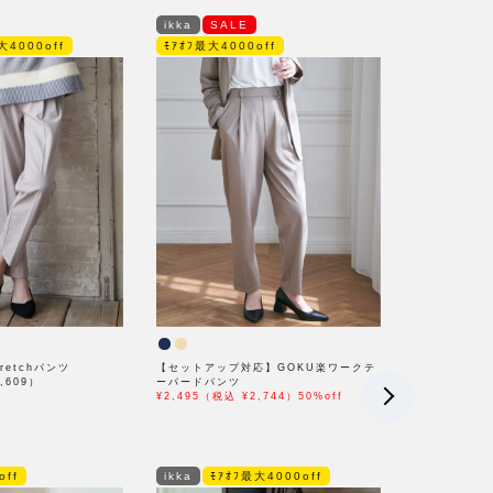
ikka
SALE
大4000off
ﾓｱｵﾌ最大4000off
retchパンツ
【セットアップ対応】GOKU楽ワークテ
,609）
ーパードパンツ
¥2,495（税込 ¥2,744）50%off
off
ikka
ﾓｱｵﾌ最大4000off