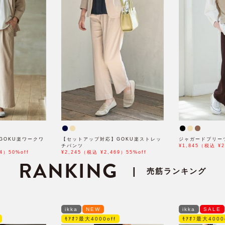
GOKU楽ワークワ
【セットアップ対応】GOKU楽ストレッ
ジャガードプリー
チパンツ
¥1,845（税込 ¥2
4）50%off
¥2,245（税込 ¥2,469）55%off
RANKING
|
売筋ランキング
ikka
NEW
ikka
SALE
ﾓｱｵﾌ最大4000off
ﾓｱｵﾌ最大4000