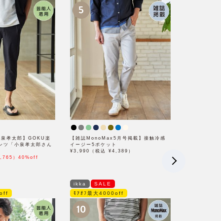
5
 小泉孝太郎】GOKU楽
【雑誌MonoMax5月号掲載】接触冷感
パンツ「小泉孝太郎さん
イージー5ポケット
¥3,990（税込 ¥4,389）
,765）40%off
ikka
SALE
off
ﾓｱｵﾌ最大4000off
10