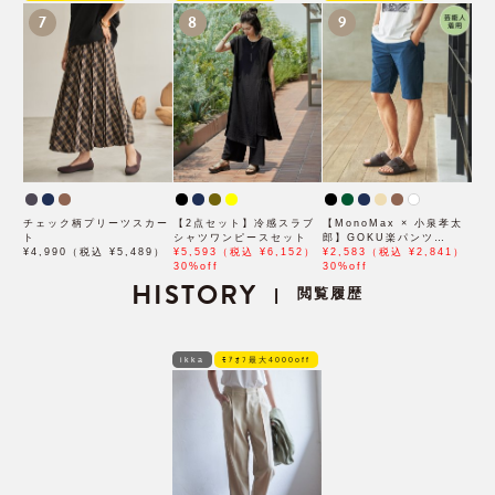
7
8
9
チェック柄プリーツスカー
【2点セット】冷感スラブ
【MonoMax × 小泉孝太
ト
シャツワンピースセット
郎】GOKU楽パンツ
¥4,990（税込 ¥5,489）
¥5,593（税込 ¥6,152）
EASY STRETCH 冷感
¥2,583（税込 ¥2,841）
30%off
5Pショート「小泉孝太郎
30%off
HISTORY
さん着用モデル」
閲覧履歴
|
ikka
ﾓｱｵﾌ最大4000off