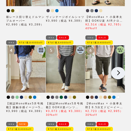
裾レース切り替えドルマン
ヴィンテージボイルシャツ
【MonoMax × 小泉孝太
プルオーバー
¥3,990（税込 ¥4,389）
郎】GOKU楽 AIRクロッ
¥2,990（税込 ¥3,289）
プドパンツ「小泉孝太郎さ
¥2,514（税込 ¥2,765）
ん着用モデル」
40%off
ikka
SALE
ikka
SALE
ikka
ﾓｱｵﾌ最大4000off
ﾓｱｵﾌ最大4000off
ﾓｱｵﾌ最大4000off
4
5
6
【雑誌MonoMax5月号掲
【雑誌MonoMax5月号掲
【MonoMax × 小泉孝太
載】接触冷感イージー5ポ
載】GOKU楽パンツ
郎】6.5分丈ドビーイージ
ケット
¥3,990（税込 ¥4,389）
EASY STRETCH 冷感ア
¥3,073（税込 ¥3,380）
ーハーフパンツ「小泉孝太
¥2,723（税込 ¥2,995）
ンクル【接触冷感】「小泉
30%off
郎さん着用モデル」
30%off
孝太郎さん着用モデル」
ikka
NEW
ikka
SALE
ikka
SALE
ﾓｱｵﾌ最大4000off
ﾓｱｵﾌ最大4000off
ﾓｱｵﾌ最大4000off