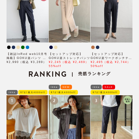
【雑誌InRed web10月号
【セットアップ対応】
【セットアップ対応】
掲載】GOKU楽パンツ ス
GOKU楽ストレッチパンツ
GOKU楽ワークポンチテー
トレッチテーパード
¥2,990（税込 ¥3,289）
¥2,245（税込 ¥2,469）
パードパンツ
¥2,495（税込 ¥2,744）
55%off
50%off
RANKING
売筋ランキング
|
ikka
NEW
ikka
SALE
ikka
ﾓｱｵﾌ最大4000off
ﾓｱｵﾌ最大4000off
ﾓｱｵﾌ最大4000off
1
2
3