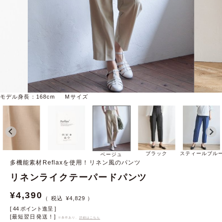
モデル身長：168cm Mサイズ
ブラック
スティールブル
ベージュ
多機能素材Reflaxを使用！リネン風のパンツ
リネンライクテーパードパンツ
¥
4,390
¥
4,829
[
44
ポイント進呈 ]
[最短翌日発送！]
※条件あり、
詳細はこちら