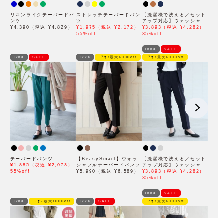
リネンライクテーパードパ
ストレッチテーパードパン
【洗濯機で洗える／セット
ンツ
ツ
アップ対応】ウォッシャブ
¥4,390（税込 ¥4,829）
¥1,975（税込 ¥2,172）
ルテーパードパンツ
¥3,893（税込 ¥4,282）
55%off
35%off
ikka
SALE
ikka
SALE
ikka
ﾓｱｵﾌ最大4000off
ﾓｱｵﾌ最大4000off
テーパードパンツ
【BeasySmart】ウォッ
【洗濯機で洗える／セット
¥1,885（税込 ¥2,073）
シャブルテーパードパンツ
アップ対応】ウォッシャブ
55%off
¥5,990（税込 ¥6,589）
ルテーパードパンツ
¥3,893（税込 ¥4,282）
35%off
ikka
SALE
ikka
ﾓｱｵﾌ最大4000off
ikka
SALE
ﾓｱｵﾌ最大4000off