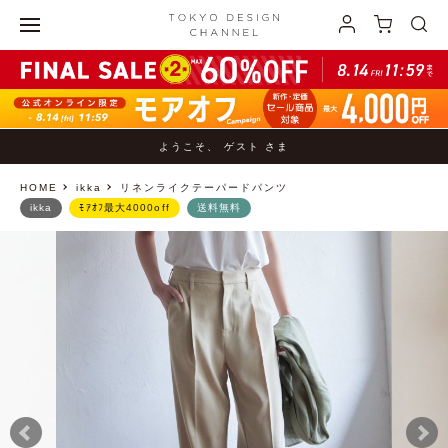
ようこそ、 ゲスト さま
HOME
ikka
リネンライクテーパードパンツ
ikka
ﾓｱｵﾌ最大4000off
送料無料