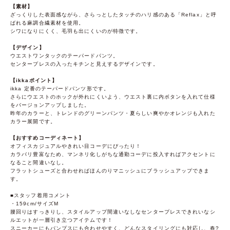
【素材】
ざっくりした表面感ながら、さらっとしたタッチのハリ感のある「Reflax」と呼
ばれる麻調合繊素材を使用。
シワになりにくく、毛羽も出にくいのが特徴です。
【デザイン】
ウエストワンタックのテーパードパンツ。
センタープレスの入ったキチンと見えするデザインです。
【ikkaポイント】
ikka 定番のテーパードパンツ形です。
さらにウエストのホックが外れにくいよう、ウエスト裏に内ボタンを入れて仕様
をバージョンアップしました。
昨年のカラーと、トレンドのグリーンパンツ・夏らしい爽やかオレンジも入れた
カラー展開です。
【おすすめコーディネート】
オフィスカジュアルやきれい目コーデにぴったり！
カラバリ豊富なため、マンネリ化しがちな通勤コーデに投入すればアクセントに
なること間違いなし。
フラットシューズと合わせればほんのりマニッシュにブラッシュアップできま
す。
■スタッフ着用コメント
・159cm/サイズM
腰回りはすっきりし、スタイルアップ間違いなしなセンタープレスできれいなシ
ルエットが一層引き立つアイテムです！
スニーカーにもパンプスにも合わせやすく、どんなスタイリングにも対応し、春?