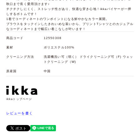
秋口まで長く愛用頂けます♪
チクチクしにくく、ストレッチ性があり、快適な穿き心地！ikkaバイヤーが一押
しするボトムです！
1着でコーディネートのワンポイントになる鮮やかなカラー展開。
ブラウスをタックインしたきれいめな装いから、プリントTシャツとのカジュアル
なコーディネートまで幅広い着こなしが叶います！
商品コード
12550308
素材
ポリエステル100%
クリーニング方法
洗濯機洗い可（弱く） ドライクリーニング可（F) ウェッ
トクリーニング（W)
原産国
中国
ikkaトップページ
レビューを書く