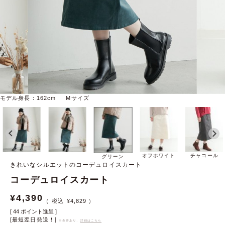
モデル身長：162cm Mサイズ
オフホワイト
チャコール
グリーン
きれいなシルエットのコーデュロイスカート
コーデュロイスカート
¥
4,390
¥
4,829
[
44
ポイント進呈 ]
[最短翌日発送！]
※条件あり、
詳細はこちら