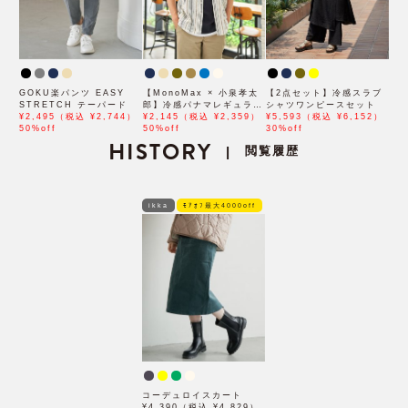
GOKU楽パンツ EASY
【MonoMax × 小泉孝太
【2点セット】冷感スラブ
STRETCH テーパード
郎】冷感パナマレギュラー
シャツワンピースセット
¥2,495（税込 ¥2,744）
カラー半袖シャツ「小泉孝
¥2,145（税込 ¥2,359）
¥5,593（税込 ¥6,152）
50%off
太郎さん着用モデル」
50%off
30%off
HISTORY
閲覧履歴
|
ikka
ﾓｱｵﾌ最大4000off
コーデュロイスカート
¥4,390（税込 ¥4,829）