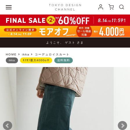
ようこそ、 ゲスト さま
HOME
ikka
コーデュロイスカート
ikka
ﾓｱｵﾌ最大4000off
送料無料