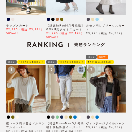
ラップスカート
【雑誌InRed4月号掲載】
カセン消しプリーツスカー
¥2,995（税込 ¥3,294）
GOKU楽タイトスカート
ト
50%off
¥1,995（税込 ¥2,194）
¥3,990（税込 ¥4,389）
50%off
RANKING
売筋ランキング
|
ikka
NEW
ikka
ﾓｱｵﾌ最大4000off
ikka
ﾓｱｵﾌ最大4000off
ﾓｱｵﾌ最大4000off
1
2
3
裾レース切り替えドルマン
【雑誌MonoMax5月号掲
ヴィンテージボイルシャツ
プルオーバー
載】接触冷感イージー5ポ
¥3,990（税込 ¥4,389）
¥2,990（税込 ¥3,289）
ケット
¥3,990（税込 ¥4,389）