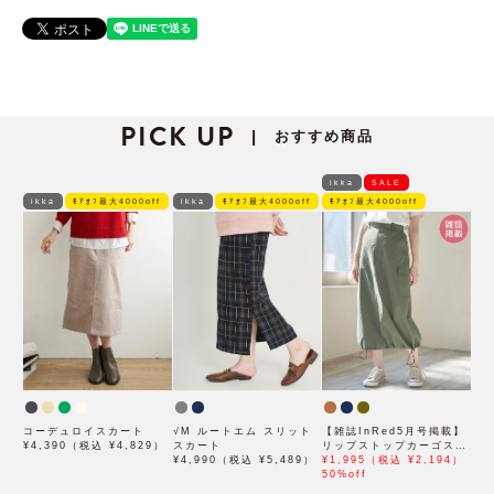
PICK UP
おすすめ商品
|
ikka
SALE
ikka
ﾓｱｵﾌ最大4000off
ikka
ﾓｱｵﾌ最大4000off
ﾓｱｵﾌ最大4000off
コーデュロイスカート
√M ルートエム スリット
【雑誌InRed5月号掲載】
¥4,390（税込 ¥4,829）
スカート
リップストップカーゴスカ
¥4,990（税込 ¥5,489）
ート【親子コーデ】
¥1,995（税込 ¥2,194）
50%off