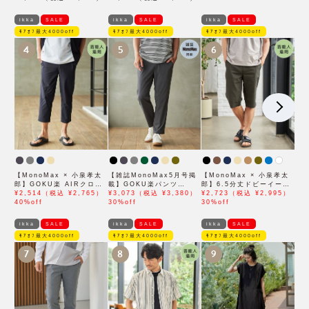
ikka
SALE
ikka
SALE
ikka
SALE
ﾓｱｵﾌ最大4000off
ﾓｱｵﾌ最大4000off
ﾓｱｵﾌ最大4000off
4
5
6
【MonoMax × 小泉孝太
【雑誌MonoMax5月号掲
【MonoMax × 小泉孝太
郎】GOKU楽 AIRクロッ
載】GOKU楽パンツ
郎】6.5分丈ドビーイージ
プドパンツ「小泉孝太郎さ
¥2,514（税込 ¥2,765）
EASY STRETCH 冷感ア
¥3,073（税込 ¥3,380）
ーハーフパンツ「小泉孝太
¥2,723（税込 ¥2,995）
ん着用モデル」
40%off
ンクル【接触冷感】「小泉
30%off
郎さん着用モデル」
30%off
孝太郎さん着用モデル」
ikka
SALE
ikka
SALE
ikka
SALE
ﾓｱｵﾌ最大4000off
ﾓｱｵﾌ最大4000off
ﾓｱｵﾌ最大4000off
7
8
9