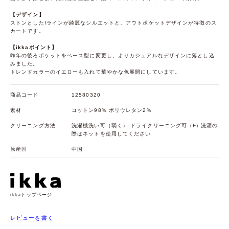
【デザイン】
ストンとしたIラインが綺麗なシルエットと、アウトポケットデザインが特徴のス
カートです。
【ikkaポイント】
昨年の後ろポケットをベース型に変更し、よりカジュアルなデザインに落とし込
みました。
トレンドカラーのイエローも入れて華やかな色展開にしています。
商品コード
12580320
素材
コットン98% ポリウレタン2%
クリーニング方法
洗濯機洗い可（弱く） ドライクリーニング可（F) 洗濯の
際はネットを使用してください
原産国
中国
ikkaトップページ
レビューを書く