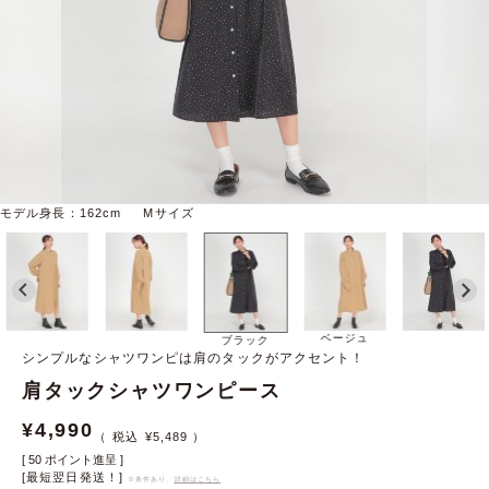
モデル身長：162cm Mサイズ
ベージュ
ブラック
シンプルなシャツワンピは肩のタックがアクセント！
肩タックシャツワンピース
¥
4,990
¥
5,489
[
50
ポイント進呈 ]
[最短翌日発送！]
※条件あり、
詳細はこちら