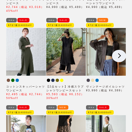
ンピース
ンピース
ーシャツワンピース
¥2,744（税込 ¥3,018）
¥4,990（税込 ¥5,489）
¥4,990（税込 ¥5,489）
45%off
ikka
SALE
ikka
SALE
ikka
NEW
ﾓｱｵﾌ最大4000off
ﾓｱｵﾌ最大4000off
ﾓｱｵﾌ最大4000off
コットンスキッパーシャツ
【2点セット】冷感スラブ
ヴィンテージボイルシャツ
ワンピース
シャツワンピースセット
¥3,990（税込 ¥4,389）
¥2,495（税込 ¥2,744）
¥5,593（税込 ¥6,152）
50%off
30%off
ikka
SALE
ikka
NEW
ikka
SALE
ﾓｱｵﾌ最大4000off
ﾓｱｵﾌ最大4000off
ﾓｱｵﾌ最大4000off