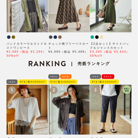
バンドカラーウエストドロ
チェック柄プリーツスカー
【2点セット】サイドバッ
ストワンピース
ト
クルジャンスカセット
¥2,995（税込 ¥3,294）
¥4,990（税込 ¥5,489）
¥3,295（税込 ¥3,624）
50%off
50%off
RANKING
売筋ランキング
|
ikka
NEW
ikka
SALE
ikka
ﾓｱｵﾌ最大4000off
ﾓｱｵﾌ最大4000off
ﾓｱｵﾌ最大4000off
1
2
3