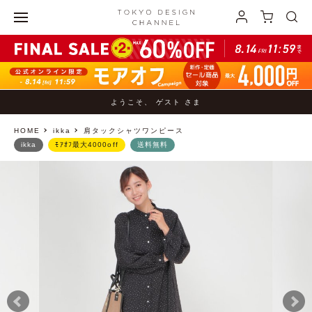
ようこそ、 ゲスト さま
HOME
ikka
肩タックシャツワンピース
ikka
ﾓｱｵﾌ最大4000off
送料無料