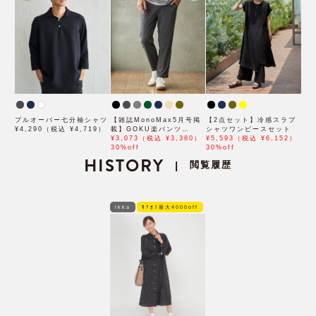
プルオーバー七分袖シャツ
【雑誌MonoMax5月号掲
【2点セット】冷感スラブ
¥4,290（税込 ¥4,719）
載】GOKU楽パンツ
シャツワンピースセット
EASY STRETCH 冷感ア
¥3,073（税込 ¥3,380）
¥5,593（税込 ¥6,152）
ンクル【接触冷感】「小泉
30%off
30%off
HISTORY
孝太郎さん着用モデル」
閲覧履歴
|
ikka
ﾓｱｵﾌ最大4000off