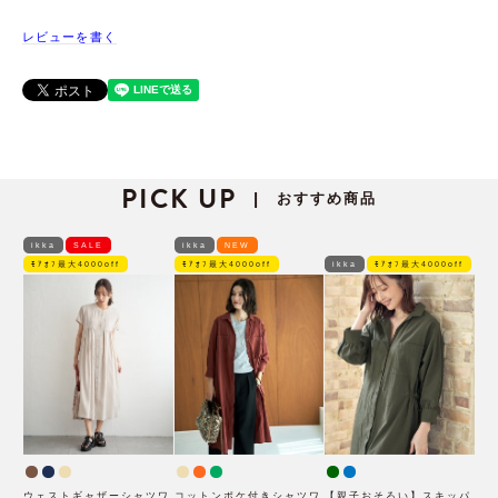
レビューを書く
PICK UP
おすすめ商品
|
ikka
SALE
ikka
NEW
ﾓｱｵﾌ最大4000off
ﾓｱｵﾌ最大4000off
ikka
ﾓｱｵﾌ最大4000off
ウェストギャザーシャツワ
コットンポケ付きシャツワ
【親子おそろい】スキッパ