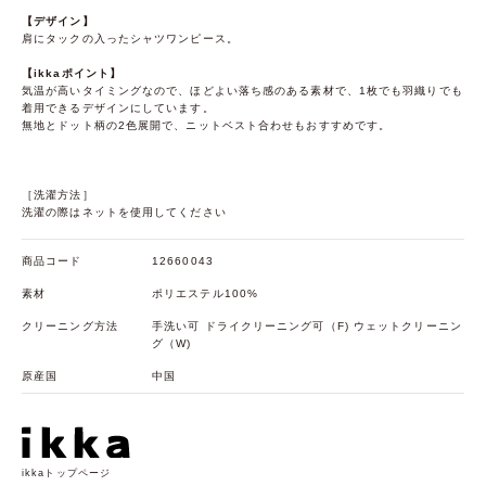
【デザイン】
肩にタックの入ったシャツワンピース。
【ikkaポイント】
気温が高いタイミングなので、ほどよい落ち感のある素材で、1枚でも羽織りでも
着用できるデザインにしています。
無地とドット柄の2色展開で、ニットベスト合わせもおすすめです。
［洗濯方法］
洗濯の際はネットを使用してください
商品コード
12660043
素材
ポリエステル100%
クリーニング方法
手洗い可 ドライクリーニング可（F) ウェットクリーニン
グ（W)
原産国
中国
ikkaトップページ