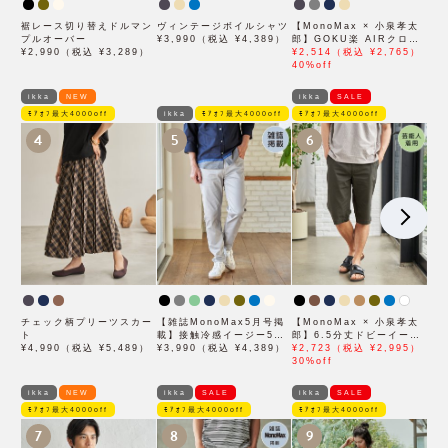
裾レース切り替えドルマン
ヴィンテージボイルシャツ
【MonoMax × 小泉孝太
プルオーバー
¥3,990（税込 ¥4,389）
郎】GOKU楽 AIRクロッ
¥2,990（税込 ¥3,289）
プドパンツ「小泉孝太郎さ
¥2,514（税込 ¥2,765）
ん着用モデル」
40%off
ikka
NEW
ikka
SALE
ﾓｱｵﾌ最大4000off
ikka
ﾓｱｵﾌ最大4000off
ﾓｱｵﾌ最大4000off
4
5
6
チェック柄プリーツスカー
【雑誌MonoMax5月号掲
【MonoMax × 小泉孝太
ト
載】接触冷感イージー5ポ
郎】6.5分丈ドビーイージ
¥4,990（税込 ¥5,489）
ケット
¥3,990（税込 ¥4,389）
ーハーフパンツ「小泉孝太
¥2,723（税込 ¥2,995）
郎さん着用モデル」
30%off
ikka
NEW
ikka
SALE
ikka
SALE
ﾓｱｵﾌ最大4000off
ﾓｱｵﾌ最大4000off
ﾓｱｵﾌ最大4000off
7
8
9