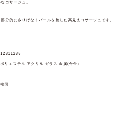
ルなコサージュ。
、部分的にさりげなくパールを施した高見えコサージュです。
12811288
ポリエステル アクリル ガラス 金属(合金）
韓国