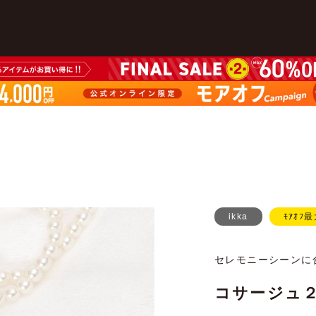
ikka
ﾓｱｵﾌ最
セレモニーシーンに
コサージュ