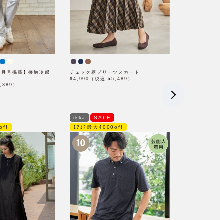
x5月号掲載】接触冷感
チェック柄プリーツスカート
ト
¥4,990（税込 ¥5,489）
,389）
ikka
SALE
off
ﾓｱｵﾌ最大4000off
10