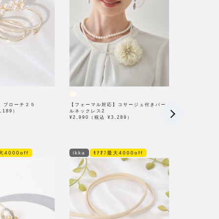
】ブローチ２５
【フォーマル対応】コサージュ付きパー
,189）
ルネックレス2
¥2,990（税込 ¥3,289）
大4000off
ikka
ﾓｱｵﾌ最大4000off