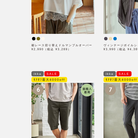
裾レース切り替えドルマンプルオーバー
ヴィンテージボイルシ
¥2,990（税込 ¥3,289）
¥3,990（税込 ¥4,3
ikka
SALE
ikka
SALE
ﾓｱｵﾌ最大4000off
ﾓｱｵﾌ最大4000off
6
7