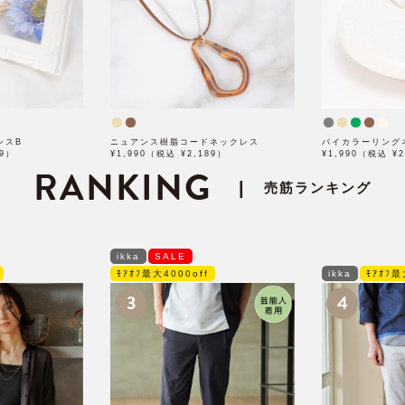
レスB
ニュアンス樹脂コードネックレス
バイカラーリング
49）
¥1,990（税込 ¥2,189）
¥1,990（税込 ¥2
RANKING
|
売筋ランキング
ikka
SALE
ﾓｱｵﾌ最大4000off
ikka
ﾓｱｵﾌ最
3
4