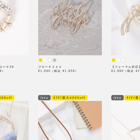
ローチ26
ブローチ２４Ａ
【フォーマル対応
59）
¥1,690（税込 ¥1,859）
¥1,990（税込 ¥2
00off
ikka
ﾓｱｵﾌ最大4000off
ikka
ﾓｱｵﾌ最