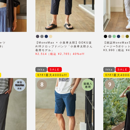
ャツ
【MonoMax × 小泉孝太郎】GOKU楽
【雑誌MonoMa
89）
AIRクロップドパンツ「小泉孝太郎さん
イージー5ポケッ
着用モデル」
¥3,990（税込 ¥4
¥2,514（税込 ¥2,765）40%off
ikka
SALE
ikka
SALE
ﾓｱｵﾌ最大4000off
ﾓｱｵﾌ最大4000
8
9