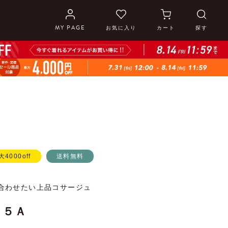
MY PAGE
お気に入り
カート
探す
大4000off
送料無料
合わせたい上品コサージュ
２５Ａ