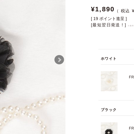
¥
1,890
[
19
ポイント進呈 ]
[最短翌日発送！]
※条
ホワイト
F
ブラック
F