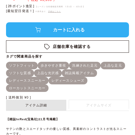
[
28
ポイント進呈 ]
【シーズン当初価格販売期間
7月1日 ～ 3月1日
】
[最短翌日発送！]
※条件あり、
詳細はこちら
店舗在庫を確認する
送料個別
¥
0
アイテム詳細
アイテムサイズ
【雑誌InRed(宝島社)11月号掲載】
サテンの艶とスエードタッチの優しい質感、異素材のコントラストが光るスニー
カーです。