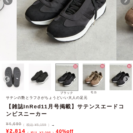
モカ
ブラック
サテンの艶とラフさがちょうどいい大人の足元
【雑誌InRed11月号掲載】サテンスエードコ
ンビスニーカー
¥
4,690
税込 ¥5,159
→
¥
2,814
40%off
¥
3,095