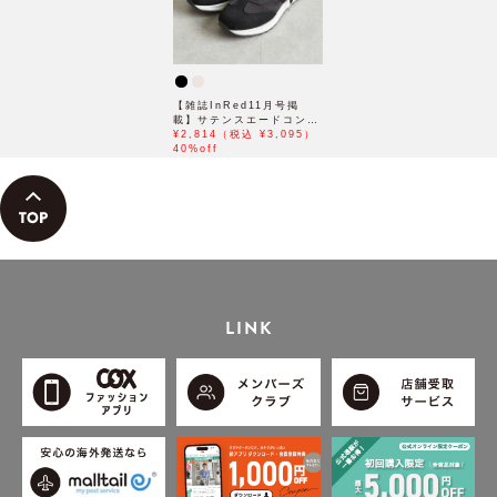
【雑誌InRed11月号掲
載】サテンスエードコンビ
スニーカー
¥2,814（税込 ¥3,095）
40%off
LINK