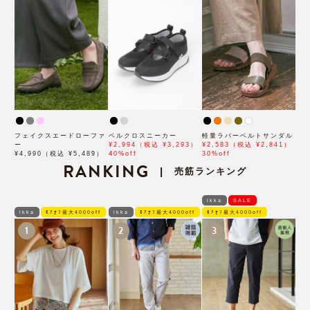
フェイクスエードローファ
ベルクロスニーカー
軽量ラバーベルトサンダル
ー
¥2,994（税込 ¥3,293）
¥2,583（税込 ¥2,841）
¥4,990（税込 ¥5,489）
40%off
30%off
RANKING
売筋ランキング
|
ikka
SALE
ikka
ﾓｱｵﾌ最大4000off
ikka
ﾓｱｵﾌ最大4000off
ﾓｱｵﾌ最大4000off
1
2
3