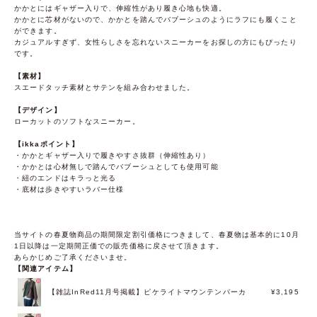
かかとにはギャザー入りで、伸縮性があり履き心地も快適。
かかとに芯材がないので、かかとを踏んでバブーシュのようにラフにも履くこと
ができます。
カジュアルすぎず、女性らしさを忘れないスニーカーをお探しの方にもぴったり
です。
【素材】
スエードタッチ素材とサテンを組み合わせました。
【デザイン】
ローカットのソフトなスニーカー。
【ikkaポイント】
・かかとギャザー入りで履きやすさ抜群（伸縮性あり）
・かかとは心材無しで踏んでバブーシュとしても使用可能
・紐のエンドはキラっと光る
・底材は歩きやすいラバー仕様
当サイトの春夏物商品の期間限定割引価格につきまして、春夏物は基本的に10月
1日以降は一定期間正価での販売価格に戻させて頂きます。
あらかじめご了承くださいませ。
【関連アイテム】
【雑誌InRed11月号掲載】ピケライトマウンテンパーカ
¥3,195