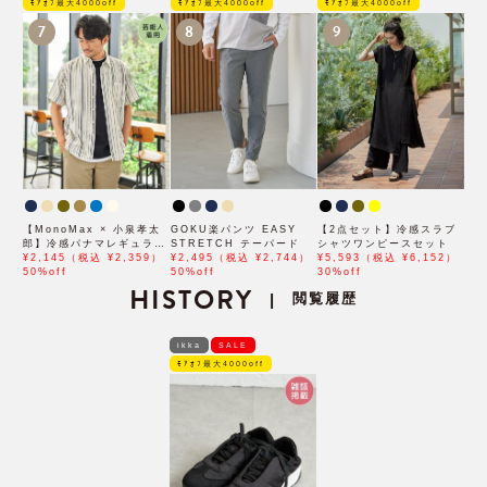
ﾓｱｵﾌ最大4000off
ﾓｱｵﾌ最大4000off
ﾓｱｵﾌ最大4000off
7
8
9
【MonoMax × 小泉孝太
GOKU楽パンツ EASY
【2点セット】冷感スラブ
郎】冷感パナマレギュラー
STRETCH テーパード
シャツワンピースセット
カラー半袖シャツ「小泉孝
¥2,145（税込 ¥2,359）
¥2,495（税込 ¥2,744）
¥5,593（税込 ¥6,152）
太郎さん着用モデル」
50%off
50%off
30%off
HISTORY
閲覧履歴
|
ikka
SALE
ﾓｱｵﾌ最大4000off