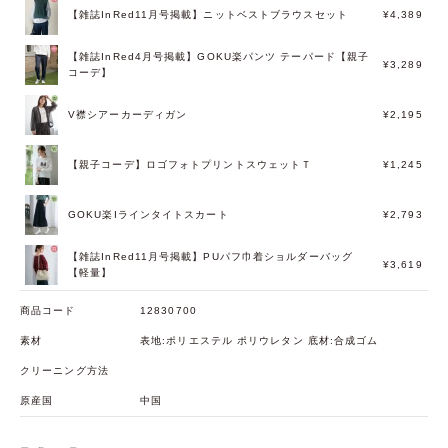
【雑誌InRed11月号掲載】ニットベストブラウスセット
¥4,389
【雑誌InRed4月号掲載】GOKU楽パンツ テーパード【親子
¥3,289
コーデ】
V襟シアーカーディガン
¥2,195
【親子コーデ】ロゴフォトプリントスウェットＴ
¥1,245
GOKU楽Iラインタイトスカート
¥2,793
【雑誌InRed11月号掲載】PUパフ巾着ショルダーバッグ
¥3,619
【軽量】
商品コード
12830700
素材
表地:ポリエステル ポリウレタン 底材:合成ゴム
クリーニング方法
原産国
中国