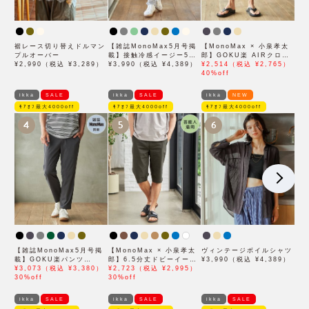
裾レース切り替えドルマン
【雑誌MonoMax5月号掲
【MonoMax × 小泉孝太
プルオーバー
載】接触冷感イージー5ポ
郎】GOKU楽 AIRクロッ
¥2,990（税込 ¥3,289）
ケット
¥3,990（税込 ¥4,389）
プドパンツ「小泉孝太郎さ
¥2,514（税込 ¥2,765）
ん着用モデル」
40%off
ikka
SALE
ikka
SALE
ikka
NEW
ﾓｱｵﾌ最大4000off
ﾓｱｵﾌ最大4000off
ﾓｱｵﾌ最大4000off
4
5
6
【雑誌MonoMax5月号掲
【MonoMax × 小泉孝太
ヴィンテージボイルシャツ
載】GOKU楽パンツ
郎】6.5分丈ドビーイージ
¥3,990（税込 ¥4,389）
EASY STRETCH 冷感ア
¥3,073（税込 ¥3,380）
ーハーフパンツ「小泉孝太
¥2,723（税込 ¥2,995）
ンクル【接触冷感】「小泉
30%off
郎さん着用モデル」
30%off
孝太郎さん着用モデル」
ikka
SALE
ikka
SALE
ikka
SALE