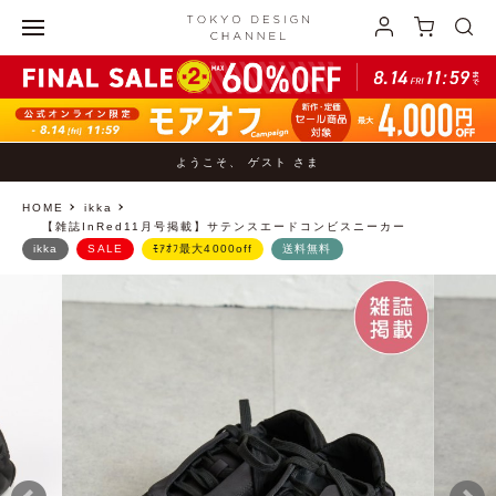
ようこそ、 ゲスト さま
HOME
ikka
【雑誌InRed11月号掲載】サテンスエードコンビスニーカー
ikka
SALE
ﾓｱｵﾌ最大4000off
送料無料