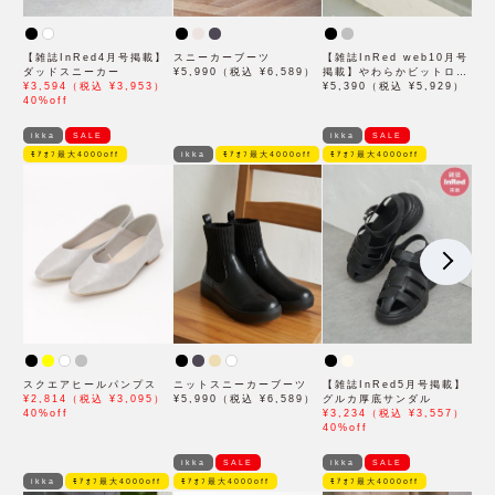
【雑誌InRed4月号掲載】
スニーカーブーツ
【雑誌InRed web10月号
ダッドスニーカー
¥5,990（税込 ¥6,589）
掲載】やわらかビットロー
¥3,594（税込 ¥3,953）
ファー
¥5,390（税込 ¥5,929）
40%off
ikka
SALE
ikka
SALE
ﾓｱｵﾌ最大4000off
ikka
ﾓｱｵﾌ最大4000off
ﾓｱｵﾌ最大4000off
スクエアヒールパンプス
ニットスニーカーブーツ
【雑誌InRed5月号掲載】
¥2,814（税込 ¥3,095）
¥5,990（税込 ¥6,589）
グルカ厚底サンダル
40%off
¥3,234（税込 ¥3,557）
40%off
ikka
SALE
ikka
SALE
ikka
ﾓｱｵﾌ最大4000off
ﾓｱｵﾌ最大4000off
ﾓｱｵﾌ最大4000off