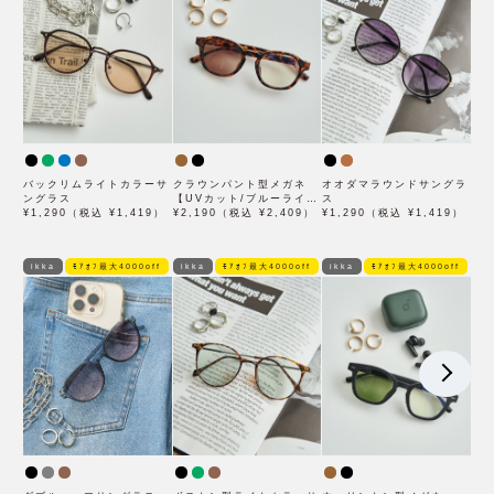
バックリムライトカラーサ
クラウンパント型メガネ
オオダマラウンドサングラ
ングラス
【UVカット/ブルーライト
ス
¥1,290（税込 ¥1,419）
カット/調光レンズ】
¥2,190（税込 ¥2,409）
¥1,290（税込 ¥1,419）
ikka
ﾓｱｵﾌ最大4000off
ikka
ﾓｱｵﾌ最大4000off
ikka
ﾓｱｵﾌ最大4000off