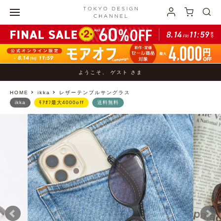
ようこそ、 ゲスト さま
HOME
ikka
レザーテンプルサングラス
ikka
ﾓｱｵﾌ最大4000off
送料無料