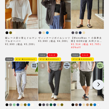
裾レース切り替えドルマン
ヴィンテージボイルシャツ
【MonoMax × 小泉孝太
プルオーバー
¥3,990（税込 ¥4,389）
郎】GOKU楽 AIRクロッ
¥2,990（税込 ¥3,289）
プドパンツ「小泉孝太郎さ
¥2,514（税込 ¥2,765）
ん着用モデル」
40%off
ikka
SALE
ikka
SALE
ikka
ﾓｱｵﾌ最大4000off
ﾓｱｵﾌ最大4000off
ﾓｱｵﾌ最大4000off
4
5
6