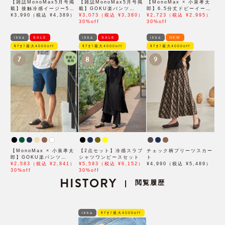
【雑誌MonoMax5月号掲
【雑誌MonoMax5月号掲
【MonoMax × 小泉孝太
載】接触冷感イージー5ポ
載】GOKU楽パンツ
郎】6.5分丈ドビーイージ
ケット
¥3,990（税込 ¥4,389）
EASY STRETCH 冷感ア
¥3,073（税込 ¥3,380）
ーハーフパンツ「小泉孝太
¥2,723（税込 ¥2,995）
ンクル【接触冷感】「小泉
30%off
郎さん着用モデル」
30%off
孝太郎さん着用モデル」
ikka
SALE
ikka
SALE
ikka
NEW
ﾓｱｵﾌ最大4000off
ﾓｱｵﾌ最大4000off
ﾓｱｵﾌ最大4000off
7
8
9
【MonoMax × 小泉孝太
【2点セット】冷感スラブ
チェック柄プリーツスカー
郎】GOKU楽パンツ
シャツワンピースセット
ト
EASY STRETCH 冷感
¥2,583（税込 ¥2,841）
¥5,593（税込 ¥6,152）
¥4,990（税込 ¥5,489）
5Pショート「小泉孝太郎
30%off
30%off
さん着用モデル」
HISTORY
閲覧履歴
|
ikka
ﾓｱｵﾌ最大4000off