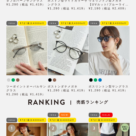
ダブルハーフサングラス
ボストン型ライトカラーサ
ウェリントン型メガネ
¥1,290（税込 ¥1,419）
ングラス
【UVカット/ブルーライト
¥1,290（税込 ¥1,419）
カット/調光レンズ】
¥2,190（税込 ¥2,409）
ikka
ﾓｱｵﾌ最大4000off
ikka
ﾓｱｵﾌ最大4000off
ikka
ﾓｱｵﾌ最大4000off
ツーポイントオーバルサン
ボストンダテメガネ
ボスリントン型サングラス
グラス
¥1,290（税込 ¥1,419）
¥1,290（税込 ¥1,419）
¥1,290（税込 ¥1,419）
RANKING
売筋ランキング
|
ikka
NEW
ikka
SALE
ikka
ﾓｱｵﾌ最大4000off
ﾓｱｵﾌ最大4000off
ﾓｱｵﾌ最大4000off
1
2
3