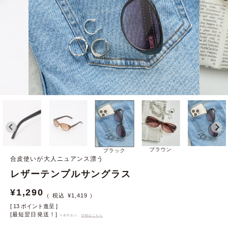
ブラウン
ブラック
合皮使いが大人ニュアンス漂う
レザーテンプルサングラス
¥
1,290
¥
1,419
[
13
ポイント進呈 ]
[最短翌日発送！]
※条件あり、
詳細はこちら