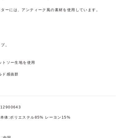
スターには、アンティーク風の素材を使用しています。
。
ップ。
ニットソー生地を使用
ールド感抜群
12900643
本体:ポリエステル85% レーヨン15%
.:中国