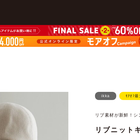
ikka
ﾓｱｵﾌ最
リブ素材が新鮮！シ
リブニット