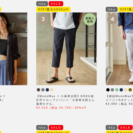
ikka
SALE
ﾓｱｵﾌ最大4000off
ikka
ﾓｱｵﾌ最
3
4
ャツ
【MonoMax × 小泉孝太郎】GOKU楽
【雑誌MonoMa
89）
AIRクロップドパンツ「小泉孝太郎さん
イージー5ポケッ
着用モデル」
¥3,990（税込 ¥4
¥2,514（税込 ¥2,765）40%off
ikka
SALE
ikka
SALE