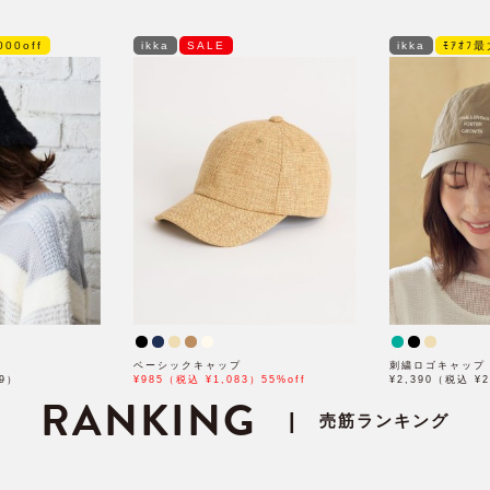
00off
ikka
SALE
ikka
ﾓｱｵﾌ最
ベーシックキャップ
刺繍ロゴキャップ
29）
¥985（税込 ¥1,083）55%off
¥2,390（税込 ¥2
RANKING
|
売筋ランキング