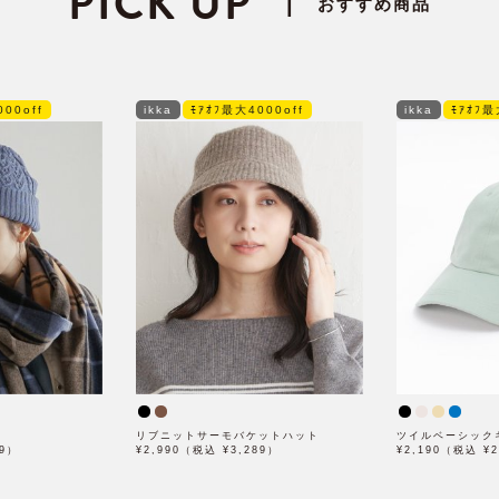
PICK UP
|
おすすめ商品
00off
ikka
ﾓｱｵﾌ最大4000off
ikka
ﾓｱｵﾌ最
リブニットサーモバケットハット
ツイルベーシック
29）
¥2,990（税込 ¥3,289）
¥2,190（税込 ¥2