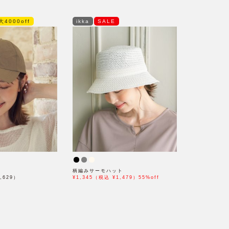
大4000off
ikka
SALE
柄編みサーモハット
,629）
¥1,345（税込 ¥1,479）55%off