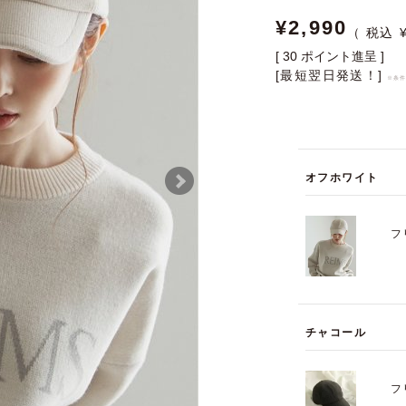
¥
2,990
[
30
ポイント進呈 ]
[最短翌日発送！]
※条
オフホワイト
フ
チャコール
フ