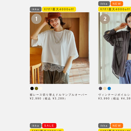
ikka
NEW
ikka
ﾓｱｵﾌ最大4000off
ﾓｱｵﾌ最大4000off
1
2
裾レース切り替えドルマンプルオーバー
ヴィンテージボイルシ
¥2,990（税込 ¥3,289）
¥3,990（税込 ¥4,3
ikka
SALE
ikka
NEW