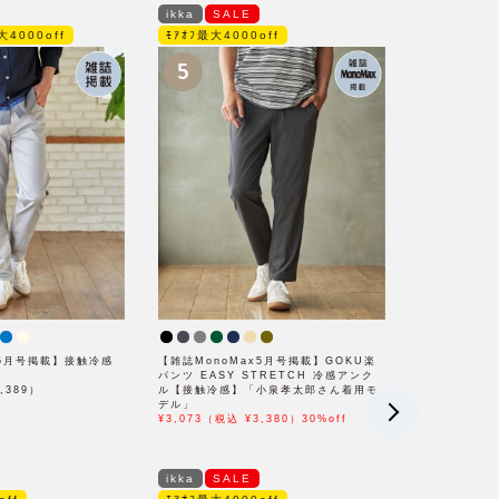
ikka
SALE
大4000off
ﾓｱｵﾌ最大4000off
5
x5月号掲載】接触冷感
【雑誌MonoMax5月号掲載】GOKU楽
ト
パンツ EASY STRETCH 冷感アンク
,389）
ル【接触冷感】「小泉孝太郎さん着用モ
デル」
¥3,073（税込 ¥3,380）30%off
ikka
SALE