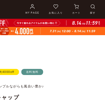
MY PAGE
お気に入り
カート
探す
大4000off
送料無料
ンプルながらも風合い豊か♪
キャップ