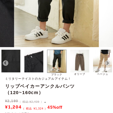
オリーブ
ベージュ
ブラック
ミリタリーテイストのカジュアルアイテム！
リップベイカーアンクルパンツ
（120~160cm）
¥
2,190
税込 ¥2,409
→
¥
1,204
45%off
¥
1,324