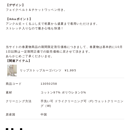
【デザイン】
フェイクベルト＆チケットワッペン付き。
【ikkaポイント】
アンクル丈＝くるぶし丈で初夏から盛夏まで着用いただけます。
ストレッチ入りなので履き心地も快適！
当サイトの春夏物商品の期間限定割引価格につきまして、春夏物は基本的に10月
1日以降は一定期間正価での販売価格に戻させて頂きます。
あらかじめご了承くださいませ。
【関連アイテム】
リップストップカーゴパンツ
¥1,995
商品コード
13050258
素材
コットン97% ポリウレタン3%
クリーニング方法
手洗い可 ドライクリーニング可（F) ウェットクリーニン
グ（W)
原産国
中国