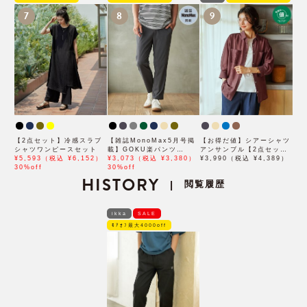
7
8
9
【2点セット】冷感スラブ
【雑誌MonoMax5月号掲
【お得だ値】シアーシャツ
シャツワンピースセット
載】GOKU楽パンツ
アンサンブル【2点セッ
¥5,593（税込 ¥6,152）
EASY STRETCH 冷感ア
¥3,073（税込 ¥3,380）
ト】
¥3,990（税込 ¥4,389）
30%off
ンクル【接触冷感】「小泉
30%off
HISTORY
孝太郎さん着用モデル」
閲覧履歴
|
ikka
SALE
ﾓｱｵﾌ最大4000off