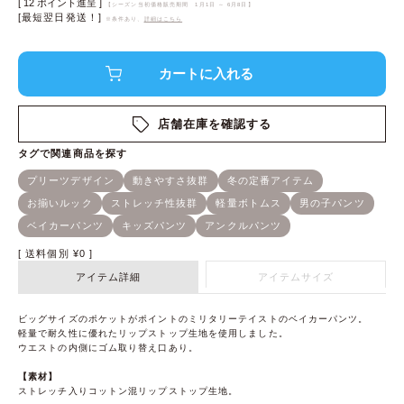
[
12
ポイント進呈 ]
【シーズン当初価格販売期間
1月1日 ～ 6月8日
】
[最短翌日発送！]
※条件あり、
詳細はこちら
店舗在庫を確認する
送料個別
¥
0
アイテム詳細
アイテムサイズ
ビッグサイズのポケットがポイントのミリタリーテイストのベイカーパンツ。
軽量で耐久性に優れたリップストップ生地を使用しました。
ウエストの内側にゴム取り替え口あり。
【素材】
ストレッチ入りコットン混リップストップ生地。