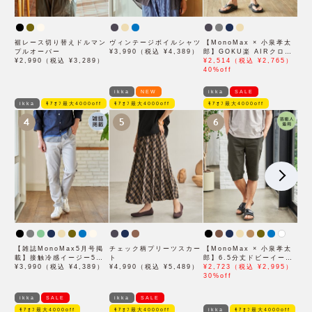
裾レース切り替えドルマン
ヴィンテージボイルシャツ
【MonoMax × 小泉孝太
プルオーバー
¥3,990（税込 ¥4,389）
郎】GOKU楽 AIRクロッ
¥2,990（税込 ¥3,289）
プドパンツ「小泉孝太郎さ
¥2,514（税込 ¥2,765）
ん着用モデル」
40%off
ikka
NEW
ikka
SALE
ikka
ﾓｱｵﾌ最大4000off
ﾓｱｵﾌ最大4000off
ﾓｱｵﾌ最大4000off
4
5
6
【雑誌MonoMax5月号掲
チェック柄プリーツスカー
【MonoMax × 小泉孝太
載】接触冷感イージー5ポ
ト
郎】6.5分丈ドビーイージ
ケット
¥3,990（税込 ¥4,389）
¥4,990（税込 ¥5,489）
ーハーフパンツ「小泉孝太
¥2,723（税込 ¥2,995）
郎さん着用モデル」
30%off
ikka
SALE
ikka
SALE
ﾓｱｵﾌ最大4000off
ﾓｱｵﾌ最大4000off
ikka
ﾓｱｵﾌ最大4000off