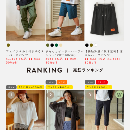
フェイクベルト付きゆるテ
さらっとイージーハーフパ
【接触冷感／吸水速乾】涼
ーパードパンツ
ンツ（120~160cm）
やかハーフパンツ
（120~160cm）
¥1,495（税込 ¥1,644）
¥954（税込 ¥1,049）
（120~160cm）
¥1,533（税込 ¥1,686）
50%off
40%off
30%off
RANKING
売筋ランキング
|
ikka
NEW
ikka
SALE
ikka
ﾓｱｵﾌ最大4000off
ﾓｱｵﾌ最大4000off
ﾓｱｵﾌ最大4000off
1
2
3