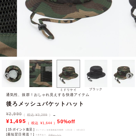
ブラック
ミドリケイ
通気性、抜群！おしゃれ見えする快適アイテム
後ろメッシュバケットハット
¥
2,990
税込 ¥3,289
→
¥
1,495
50%off
¥
1,644
[
15
ポイント進呈 ]
【シーズン当初価格販売期間
1月1日 ～ 4月1日
】
[最短翌日発送！]
※条件あり、
詳細はこちら