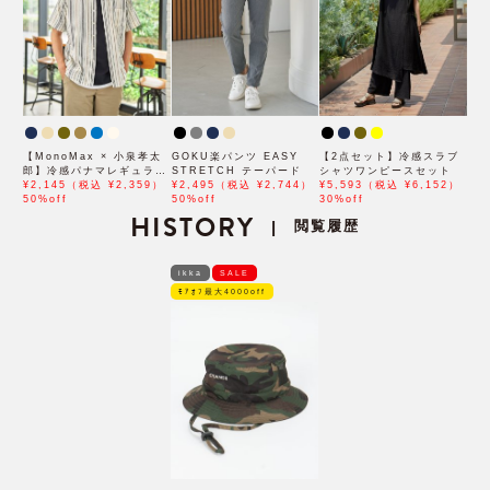
【MonoMax × 小泉孝太
GOKU楽パンツ EASY
【2点セット】冷感スラブ
郎】冷感パナマレギュラー
STRETCH テーパード
シャツワンピースセット
カラー半袖シャツ「小泉孝
¥2,145（税込 ¥2,359）
¥2,495（税込 ¥2,744）
¥5,593（税込 ¥6,152）
太郎さん着用モデル」
50%off
50%off
30%off
HISTORY
閲覧履歴
|
ikka
SALE
ﾓｱｵﾌ最大4000off