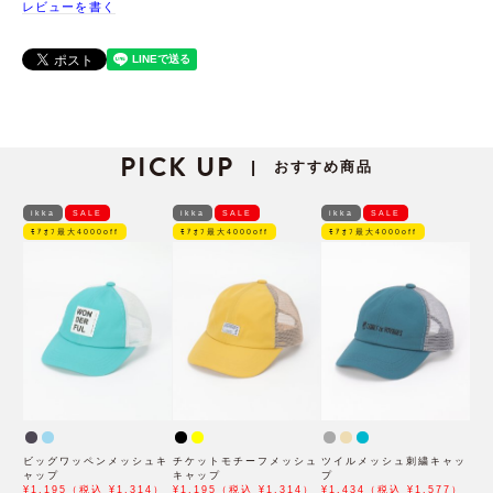
レビューを書く
PICK UP
おすすめ商品
|
ikka
SALE
ikka
SALE
ikka
SALE
ﾓｱｵﾌ最大4000off
ﾓｱｵﾌ最大4000off
ﾓｱｵﾌ最大4000off
ビッグワッペンメッシュキ
チケットモチーフメッシュ
ツイルメッシュ刺繍キャッ
ャップ
キャップ
プ
¥1,195（税込 ¥1,314）
¥1,195（税込 ¥1,314）
¥1,434（税込 ¥1,577）