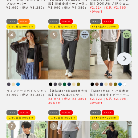
プルオーバー
載】接触冷感イージー5ポ
郎】GOKU楽 AIRクロッ
¥2,990（税込 ¥3,289）
ケット
¥3,990（税込 ¥4,389）
プドパンツ「小泉孝太郎さ
¥2,514（税込 ¥2,765）
ん着用モデル」
40%off
ikka
NEW
ikka
SALE
ikka
SALE
ﾓｱｵﾌ最大4000off
ﾓｱｵﾌ最大4000off
ﾓｱｵﾌ最大4000off
4
5
6
ヴィンテージボイルシャツ
【雑誌MonoMax5月号掲
【MonoMax × 小泉孝太
¥3,990（税込 ¥4,389）
載】GOKU楽パンツ
郎】6.5分丈ドビーイージ
EASY STRETCH 冷感ア
¥3,073（税込 ¥3,380）
ーハーフパンツ「小泉孝太
¥2,723（税込 ¥2,995）
ンクル【接触冷感】「小泉
30%off
郎さん着用モデル」
30%off
孝太郎さん着用モデル」
ikka
SALE
ikka
SALE
ikka
SALE
ﾓｱｵﾌ最大4000off
ﾓｱｵﾌ最大4000off
ﾓｱｵﾌ最大4000off
7
8
9