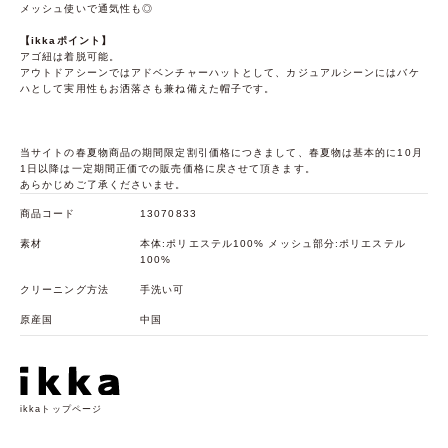
メッシュ使いで通気性も◎
【ikkaポイント】
アゴ紐は着脱可能。
アウトドアシーンではアドベンチャーハットとして、カジュアルシーンにはバケ
ハとして実用性もお洒落さも兼ね備えた帽子です。
当サイトの春夏物商品の期間限定割引価格につきまして、春夏物は基本的に10月
1日以降は一定期間正価での販売価格に戻させて頂きます。
あらかじめご了承くださいませ。
商品コード
13070833
素材
本体:ポリエステル100% メッシュ部分:ポリエステル
100%
クリーニング方法
手洗い可
原産国
中国
ikkaトップページ