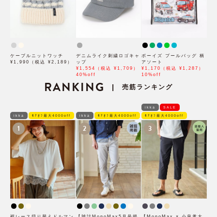
ケーブルニットワッチ
デニムライク刺繍ロゴキャ
ボーイズ プールバッグ 柄
¥1,990（税込 ¥2,189）
ップ
アソート
¥1,554（税込 ¥1,709）
¥1,170（税込 ¥1,287）
40%off
10%off
RANKING
売筋ランキング
|
ikka
SALE
ikka
ﾓｱｵﾌ最大4000off
ikka
ﾓｱｵﾌ最大4000off
ﾓｱｵﾌ最大4000off
1
2
3
裾レース切り替えドルマン
【雑誌MonoMax5月号掲
【MonoMax × 小泉孝太