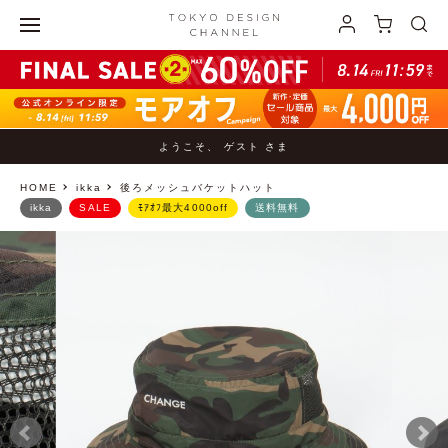
ようこそ、 ゲスト さま
HOME
ikka
後ろメッシュバケットハット
ikka
SALE
ﾓｱｵﾌ最大4000off
送料無料