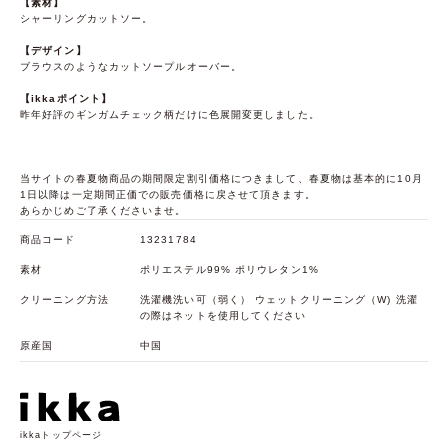
【素材】
シャーリングカットソー。
【デザイン】
ブラウスのようなカットソープルオーバー。
【ikkaポイント】
昨年好評のギンガムチェック柄だけに色展開変更しました。
当サイトの春夏物商品の期間限定割引価格につきまして、春夏物は基本的に10月
1日以降は一定期間正価での販売価格に戻させて頂きます。
あらかじめご了承くださいませ。
商品コード
13231784
素材
ポリエステル99% ポリウレタン1%
クリーニング方法
洗濯機洗い可（弱く） ウェットクリーニング（W) 洗濯
の際はネットを使用してください
原産国
中国
ikkaトップページ