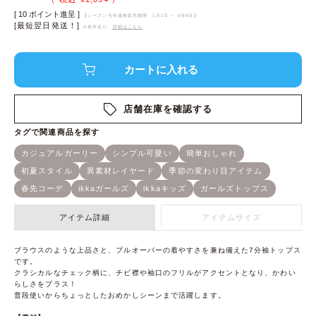
[
10
ポイント進呈 ]
【シーズン当初価格販売期間
1月1日 ～ 6月8日
】
[最短翌日発送！]
※条件あり、
詳細はこちら
店舗在庫を確認する
アイテム詳細
アイテムサイズ
ブラウスのような上品さと、プルオーバーの着やすさを兼ね備えた7分袖トップス
です。
クラシカルなチェック柄に、チビ襟や袖口のフリルがアクセントとなり、かわい
らしさをプラス！
普段使いからちょっとしたおめかしシーンまで活躍します。