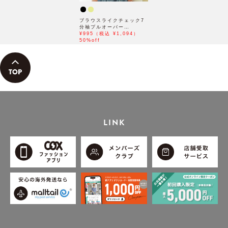
ブラウスライクチェック7
分袖プルオーバー
（120~160cm）
¥995（税込 ¥1,094）
50%off
LINK