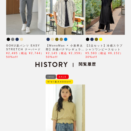
GOKU楽パンツ EASY
【MonoMax × 小泉孝太
【2点セット】冷感スラブ
STRETCH テーパード
郎】冷感パナマレギュラー
シャツワンピースセット
¥2,495（税込 ¥2,744）
カラー半袖シャツ「小泉孝
¥2,145（税込 ¥2,359）
¥5,593（税込 ¥6,152）
50%off
太郎さん着用モデル」
50%off
30%off
HISTORY
閲覧履歴
|
ikka
SALE
ﾓｱｵﾌ最大4000off