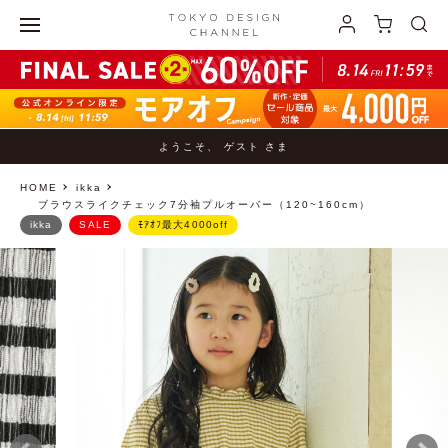
ようこそ、 ゲスト さま
HOME
ikka
ブラウスライクチェック7分袖プルオーバー（120~160cm）
ikka
SALE
ﾓｱｵﾌ最大4000off