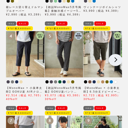
裾レース切り替えドルマン
【雑誌MonoMax5月号掲
ヴィンテージボイルシャツ
プルオーバー
載】接触冷感イージー5ポ
¥3,990（税込 ¥4,389）
¥2,990（税込 ¥3,289）
ケット
¥3,990（税込 ¥4,389）
ikka
SALE
ikka
SALE
ikka
SALE
ﾓｱｵﾌ最大4000off
ﾓｱｵﾌ最大4000off
ﾓｱｵﾌ最大4000off
4
5
6
【MonoMax × 小泉孝太
【雑誌MonoMax5月号掲
【MonoMax × 小泉孝太
郎】GOKU楽 AIRクロッ
載】GOKU楽パンツ
郎】6.5分丈ドビーイージ
プドパンツ「小泉孝太郎さ
¥2,514（税込 ¥2,765）
EASY STRETCH 冷感ア
¥3,073（税込 ¥3,380）
ーハーフパンツ「小泉孝太
¥2,723（税込 ¥2,995）
ん着用モデル」
40%off
ンクル【接触冷感】「小泉
30%off
郎さん着用モデル」
30%off
孝太郎さん着用モデル」
ikka
SALE
ikka
SALE
ikka
SALE
ﾓｱｵﾌ最大4000off
ﾓｱｵﾌ最大4000off
ﾓｱｵﾌ最大4000off
7
8
9