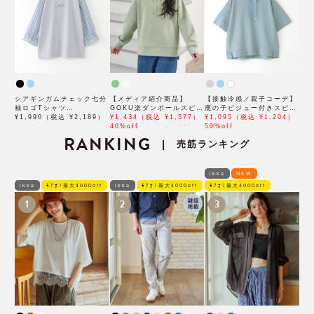
シアギンガムチェック七分
【メディア紹介商品】
【接触冷感／親子コーデ】
袖ロゴTシャツ
GOKU楽ダンボールスピン
鹿の子ビジュー付きスピン
（120~160cm）
¥1,990（税込 ¥2,189）
ドル（120~160cm）【洗
¥1,434（税込 ¥1,577）
ドルプルオーバー
¥1,095（税込 ¥1,204）
濯機で洗える／親子コー
40%off
（120~160cm）
50%off
RANKING
デ】
売筋ランキング
|
ikka
NEW
ikka
ﾓｱｵﾌ最大4000off
ikka
ﾓｱｵﾌ最大4000off
ﾓｱｵﾌ最大4000off
1
2
3