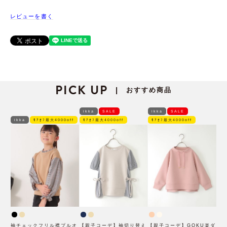
レビューを書く
PICK UP
おすすめ商品
|
ikka
SALE
ikka
SALE
ikka
ﾓｱｵﾌ最大4000off
ﾓｱｵﾌ最大4000off
ﾓｱｵﾌ最大4000off
袖チェックフリル襟プルオ
【親子コーデ】袖切り替え
【親子コーデ】GOKU楽ダ