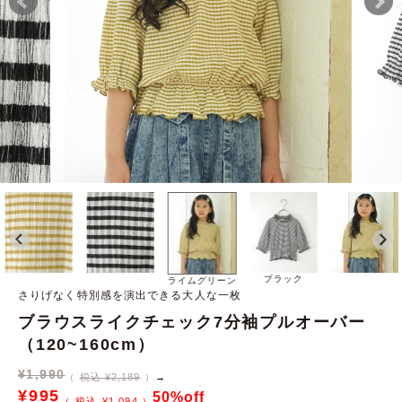
ブラック
ライムグリーン
さりげなく特別感を演出できる大人な一枚
ブラウスライクチェック7分袖プルオーバー
（120~160cm）
¥
1,990
税込 ¥2,189
→
¥
995
50%off
¥
1,094