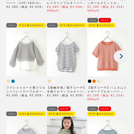
ーバー（120~160cm）
レイヤードプルオーバー
ンボールスピンドル
¥2,390（税込 ¥2,629）
（120~160cm）
¥1,495（税込 ¥1,644）
（120~160cm）
¥1,195（税込 ¥1,314）
50%off
50%off
ikka
SALE
ikka
ﾓｱｵﾌ最大4000off
ikka
ﾓｱｵﾌ最大4000off
ﾓｱｵﾌ最大4000off
フクレジャカード襟フリル
【接触冷感／親子コーデ】
【親子コーデ】ハニカムジ
シャツレイヤープルオーバ
冷感ドルマンプルオーバー
ャガードプルオーバー
ー（120~160cm）
¥2,690（税込 ¥2,959）
（120~160cm）
¥1,690（税込 ¥1,859）
（120~160cm）
¥1,195（税込 ¥1,314）
50%off
ikka
SALE
ikka
SALE
ikka
ﾓｱｵﾌ最大4000off
ﾓｱｵﾌ最大4000off
ﾓｱｵﾌ最大4000off