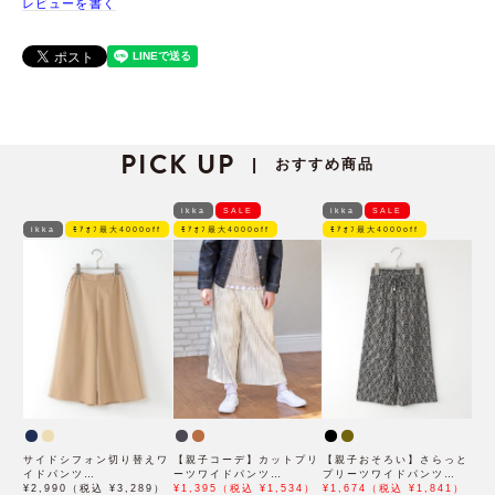
レビューを書く
PICK UP
おすすめ商品
|
ikka
SALE
ikka
SALE
ikka
ﾓｱｵﾌ最大4000off
ﾓｱｵﾌ最大4000off
ﾓｱｵﾌ最大4000off
サイドシフォン切り替えワ
【親子コーデ】カットプリ
【親子おそろい】さらっと
イドパンツ
ーツワイドパンツ
プリーツワイドパンツ
（120~160cm）
¥2,990（税込 ¥3,289）
（120~160cm）
¥1,395（税込 ¥1,534）
（120~160cm）
¥1,674（税込 ¥1,841）