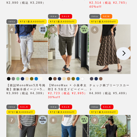
¥2,990（税込 ¥3,289）
プドパンツ「小泉孝太郎さ
¥2,514（税込 ¥2,765）
ん着用モデル」
40%off
ikka
SALE
ikka
NEW
ikka
ﾓｱｵﾌ最大4000off
ﾓｱｵﾌ最大4000off
ﾓｱｵﾌ最大4000off
4
5
6
【雑誌MonoMax5月号掲
【MonoMax × 小泉孝太
チェック柄プリーツスカー
載】接触冷感イージー5ポ
郎】6.5分丈ドビーイージ
ト
ケット
¥3,990（税込 ¥4,389）
ーハーフパンツ「小泉孝太
¥2,723（税込 ¥2,995）
¥4,990（税込 ¥5,489）
郎さん着用モデル」
30%off
ikka
SALE
ikka
SALE
ikka
SALE
ﾓｱｵﾌ最大4000off
ﾓｱｵﾌ最大4000off
ﾓｱｵﾌ最大4000off
7
8
9