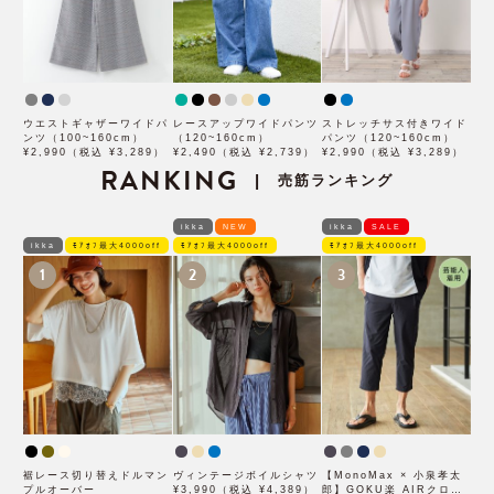
ウエストギャザーワイドパ
レースアップワイドパンツ
ストレッチサス付きワイド
ンツ（100~160cm）
（120~160cm）
パンツ（120~160cm）
¥2,990（税込 ¥3,289）
¥2,490（税込 ¥2,739）
¥2,990（税込 ¥3,289）
RANKING
売筋ランキング
|
ikka
NEW
ikka
SALE
ikka
ﾓｱｵﾌ最大4000off
ﾓｱｵﾌ最大4000off
ﾓｱｵﾌ最大4000off
1
2
3
裾レース切り替えドルマン
ヴィンテージボイルシャツ
【MonoMax × 小泉孝太
プルオーバー
¥3,990（税込 ¥4,389）
郎】GOKU楽 AIRクロッ