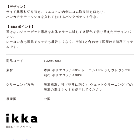
【デザイン】
サイド異素材切り替え、ウエストの内側にゴム取り替え口あり。
ハンカチやティッシュを入れておけるバックポケット付き。
【ikkaポイント】
透けないジョーゼット素材を本体カラーに対して微配色で切り替えたデザインパ
ンツ。
レーヨン糸も混紡でタッチも暑苦しくなく、半袖Tと合わせて即履ける初秋アイテ
ムです。
商品コード
13250503
素材
本体:ポリエステル80% レーヨン18% ポリウレタン2%
別布:ポリエステル100%
クリーニング方法
洗濯機洗い可（非常に弱く） ウェットクリーニング（W)
洗濯の際はネットを使用してください
原産国
中国
ikkaトップページ