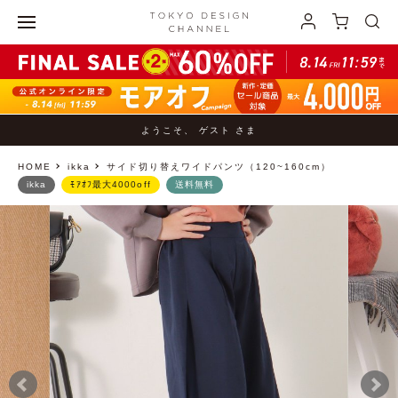
ようこそ、 ゲスト さま
HOME
ikka
サイド切り替えワイドパンツ（120~160cm）
ikka
ﾓｱｵﾌ最大4000off
送料無料