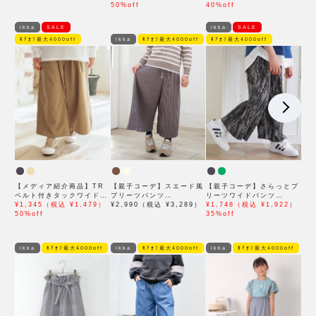
50%off
40%off
ikka
SALE
ikka
SALE
ﾓｱｵﾌ最大4000off
ikka
ﾓｱｵﾌ最大4000off
ﾓｱｵﾌ最大4000off
【メディア紹介商品】TR
【親子コーデ】スエード風
【親子コーデ】さらっとプ
ベルト付きタックワイドパ
プリーツパンツ
リーツワイドパンツ
ンツ（120~160cm）
¥1,345（税込 ¥1,479）
（120~160cm）
¥2,990（税込 ¥3,289）
（120~160cm）
¥1,748（税込 ¥1,922）
50%off
35%off
ikka
ﾓｱｵﾌ最大4000off
ikka
ﾓｱｵﾌ最大4000off
ikka
ﾓｱｵﾌ最大4000off