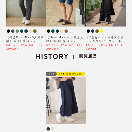
【雑誌MonoMax5月号掲
【MonoMax × 小泉孝太
【2点セット】冷感スラブ
載】GOKU楽パンツ
郎】GOKU楽パンツ
シャツワンピースセット
EASY STRETCH 冷感ア
¥3,073（税込 ¥3,380）
EASY STRETCH 冷感
¥2,583（税込 ¥2,841）
¥5,593（税込 ¥6,152）
ンクル【接触冷感】「小泉
30%off
5Pショート「小泉孝太郎
30%off
30%off
孝太郎さん着用モデル」
HISTORY
さん着用モデル」
閲覧履歴
|
ikka
ﾓｱｵﾌ最大4000off