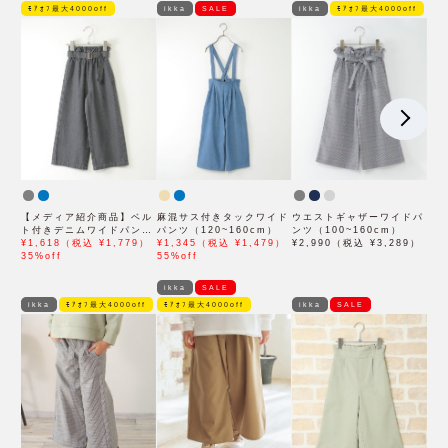
ﾓｱｵﾌ最大4000off
ikka
SALE
ikka
ﾓｱｵﾌ最大4000off
【メディア紹介商品】ベル
麻混サス付きタックワイド
ウエストギャザーワイドパ
ト付きデニムワイドパンツ
パンツ（120~160cm）
ンツ（100~160cm）
（120~160cm）
¥1,618（税込 ¥1,779）
¥1,345（税込 ¥1,479）
¥2,990（税込 ¥3,289）
35%off
55%off
ikka
SALE
ikka
ﾓｱｵﾌ最大4000off
ﾓｱｵﾌ最大4000off
ikka
SALE