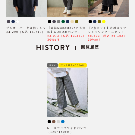
プルオーバー七分袖シャツ
【雑誌MonoMax5月号掲
【2点セット】冷感スラブ
¥4,290（税込 ¥4,719）
載】GOKU楽パンツ
シャツワンピースセット
EASY STRETCH 冷感ア
¥3,073（税込 ¥3,380）
¥5,593（税込 ¥6,152）
ンクル【接触冷感】「小泉
30%off
30%off
HISTORY
孝太郎さん着用モデル」
閲覧履歴
|
ikka
ﾓｱｵﾌ最大4000off
レースアップワイドパンツ
（120~160cm）