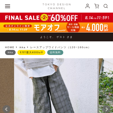
ようこそ、 ゲスト さま
HOME
ikka
レースアップワイドパンツ（120~160cm）
ikka
ﾓｱｵﾌ最大4000off
送料無料