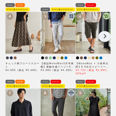
ikka
NEW
ikka
SALE
ﾓｱｵﾌ最大4000off
ikka
ﾓｱｵﾌ最大4000off
ﾓｱｵﾌ最大4000off
4
5
6
チェック柄プリーツスカー
【雑誌MonoMax5月号掲
【MonoMax × 小泉孝太
ト
載】接触冷感イージー5ポ
郎】6.5分丈ドビーイージ
¥4,990（税込 ¥5,489）
ケット
¥3,990（税込 ¥4,389）
ーハーフパンツ「小泉孝太
¥2,723（税込 ¥2,995）
郎さん着用モデル」
30%off
ikka
NEW
ikka
SALE
ikka
SALE
ﾓｱｵﾌ最大4000off
ﾓｱｵﾌ最大4000off
ﾓｱｵﾌ最大4000off
7
8
9