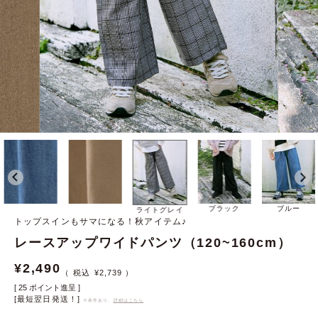
ブラック
ブルー
ライトグレイ
トップスインもサマになる！秋アイテム♪
レースアップワイドパンツ（120~160cm）
¥
2,490
¥
2,739
[
25
ポイント進呈 ]
[最短翌日発送！]
※条件あり、
詳細はこちら