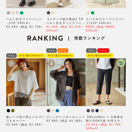
ベルト付きワイドパンツ
【メディア紹介商品】TR
カツラギカラーワイドパン
（120~160cm）
ベルト付きタックワイドパ
ツ(120~160cm)
¥2,490（税込 ¥2,739）
ンツ（120~160cm）
¥1,345（税込 ¥1,479）
¥895（税込 ¥984）
50%off
55%off
RANKING
売筋ランキング
|
ikka
NEW
ikka
SALE
ikka
ﾓｱｵﾌ最大4000off
ﾓｱｵﾌ最大4000off
ﾓｱｵﾌ最大4000off
1
2
3
裾レース切り替えドルマン
ヴィンテージボイルシャツ
【MonoMax × 小泉孝太
プルオーバー
¥3,990（税込 ¥4,389）
郎】GOKU楽 AIRクロッ
¥2,990（税込 ¥3,289）
プドパンツ「小泉孝太郎さ
¥2,514（税込 ¥2,765）
ん着用モデル」
40%off