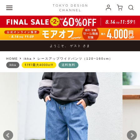
ようこそ、 ゲスト さま
HOME
ikka
レースアップワイドパンツ（120~160cm）
ikka
ﾓｱｵﾌ最大4000off
送料無料