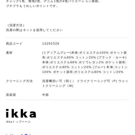
チェック1色、無地2色、デニム1色の4色バリエーション展開。
プチプラもうれしいポイントです。
［洗濯方法］
洗濯の際はネットを使用してください
商品コード
13250529
素材
(ミディアムグレー)本体:ポリエステル100% ポケット袋
布:ポリエステル80% コットン20% (ブラック・カーキ)
本体:ポリエステル98% ポリウレタン2% ポケット袋布:
ポリエステル80% コットン20% (ブルー) 本体:コットン
100% ポケット袋布:ポリエステル80% コットン20%
クリーニング方法
洗濯機洗い可（弱く） ドライクリーニング可（F) ウェッ
トクリーニング（W)
原産国
中国
ikkaトップページ