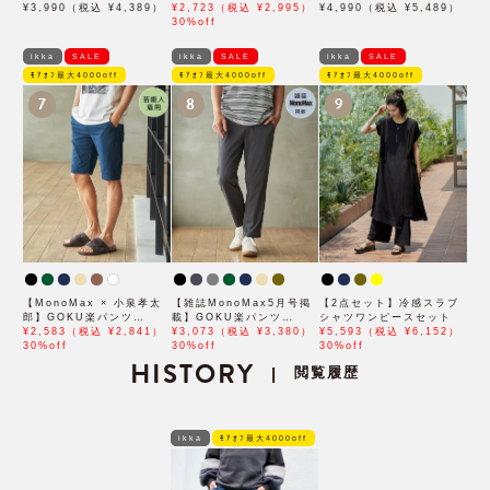
ケット
¥3,990（税込 ¥4,389）
ーハーフパンツ「小泉孝太
¥2,723（税込 ¥2,995）
¥4,990（税込 ¥5,489）
郎さん着用モデル」
30%off
ikka
SALE
ikka
SALE
ikka
SALE
ﾓｱｵﾌ最大4000off
ﾓｱｵﾌ最大4000off
ﾓｱｵﾌ最大4000off
7
8
9
【MonoMax × 小泉孝太
【雑誌MonoMax5月号掲
【2点セット】冷感スラブ
郎】GOKU楽パンツ
載】GOKU楽パンツ
シャツワンピースセット
EASY STRETCH 冷感
¥2,583（税込 ¥2,841）
EASY STRETCH 冷感ア
¥3,073（税込 ¥3,380）
¥5,593（税込 ¥6,152）
5Pショート「小泉孝太郎
30%off
ンクル【接触冷感】「小泉
30%off
30%off
さん着用モデル」
HISTORY
孝太郎さん着用モデル」
閲覧履歴
|
ikka
ﾓｱｵﾌ最大4000off