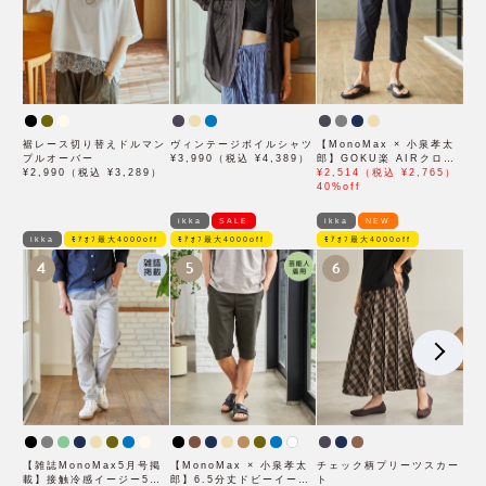
裾レース切り替えドルマン
ヴィンテージボイルシャツ
【MonoMax × 小泉孝太
プルオーバー
¥3,990（税込 ¥4,389）
郎】GOKU楽 AIRクロッ
¥2,990（税込 ¥3,289）
プドパンツ「小泉孝太郎さ
¥2,514（税込 ¥2,765）
ん着用モデル」
40%off
ikka
SALE
ikka
NEW
ikka
ﾓｱｵﾌ最大4000off
ﾓｱｵﾌ最大4000off
ﾓｱｵﾌ最大4000off
4
5
6
【雑誌MonoMax5月号掲
【MonoMax × 小泉孝太
チェック柄プリーツスカー
載】接触冷感イージー5ポ
郎】6.5分丈ドビーイージ
ト