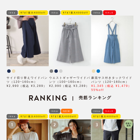
ikka
ﾓｱｵﾌ最大4000off
ikka
ﾓｱｵﾌ最大4000off
ikka
SALE
サイド切り替えワイドパン
ウエストギャザーワイドパ
麻混サス付きタックワイド
ツ（120~160cm）
ンツ（100~160cm）
パンツ（120~160cm）
¥2,990（税込 ¥3,289）
¥2,990（税込 ¥3,289）
¥1,345（税込 ¥1,479）
55%off
RANKING
売筋ランキング
|
ikka
NEW
ikka
SALE
ikka
ﾓｱｵﾌ最大4000off
ﾓｱｵﾌ最大4000off
ﾓｱｵﾌ最大4000off
1
2
3