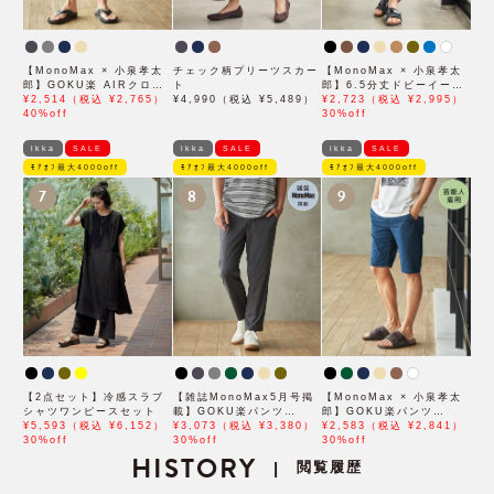
【MonoMax × 小泉孝太
チェック柄プリーツスカー
【MonoMax × 小泉孝太
郎】GOKU楽 AIRクロッ
ト
郎】6.5分丈ドビーイージ
プドパンツ「小泉孝太郎さ
¥2,514（税込 ¥2,765）
¥4,990（税込 ¥5,489）
ーハーフパンツ「小泉孝太
¥2,723（税込 ¥2,995）
ん着用モデル」
40%off
郎さん着用モデル」
30%off
ikka
SALE
ikka
SALE
ikka
SALE
ﾓｱｵﾌ最大4000off
ﾓｱｵﾌ最大4000off
ﾓｱｵﾌ最大4000off
7
8
9
【2点セット】冷感スラブ
【雑誌MonoMax5月号掲
【MonoMax × 小泉孝太
シャツワンピースセット
載】GOKU楽パンツ
郎】GOKU楽パンツ
¥5,593（税込 ¥6,152）
EASY STRETCH 冷感ア
¥3,073（税込 ¥3,380）
EASY STRETCH 冷感
¥2,583（税込 ¥2,841）
30%off
ンクル【接触冷感】「小泉
30%off
5Pショート「小泉孝太郎
30%off
HISTORY
孝太郎さん着用モデル」
さん着用モデル」
閲覧履歴
|