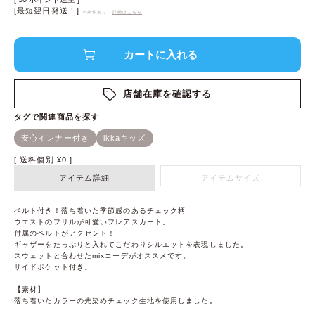
[最短翌日発送！]
※条件あり、
詳細はこちら
店舗在庫を確認する
送料個別
¥
0
アイテム詳細
アイテムサイズ
ベルト付き！落ち着いた季節感のあるチェック柄
ウエストのフリルが可愛いフレアスカート。
付属のベルトがアクセント！
ギャザーをたっぷりと入れてこだわりシルエットを表現しました。
スウェットと合わせたmixコーデがオススメです。
サイドポケット付き。
【素材】
落ち着いたカラーの先染めチェック生地を使用しました。