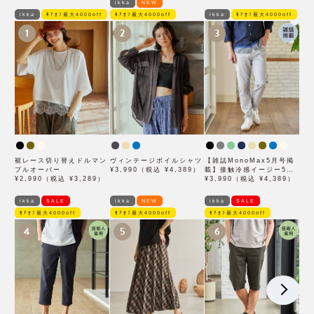
ikka
NEW
ikka
ﾓｱｵﾌ最大4000off
ﾓｱｵﾌ最大4000off
ikka
ﾓｱｵﾌ最大4000off
1
2
3
裾レース切り替えドルマン
ヴィンテージボイルシャツ
【雑誌MonoMax5月号掲
プルオーバー
¥3,990（税込 ¥4,389）
載】接触冷感イージー5ポ
¥2,990（税込 ¥3,289）
ケット
¥3,990（税込 ¥4,389）
ikka
SALE
ikka
NEW
ikka
SALE
ﾓｱｵﾌ最大4000off
ﾓｱｵﾌ最大4000off
ﾓｱｵﾌ最大4000off
4
5
6