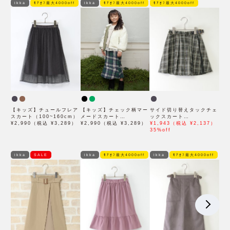
ikka
ﾓｱｵﾌ最大4000off
ikka
ﾓｱｵﾌ最大4000off
ﾓｱｵﾌ最大4000off
【キッズ】チュールフレア
【キッズ】チェック柄マー
サイド切り替えタックチェ
スカート（100~160cm）
メードスカート
ックスカート
¥2,990（税込 ¥3,289）
（120~160cm）
¥2,990（税込 ¥3,289）
（120~160cm）
¥1,943（税込 ¥2,137）
35%off
ikka
SALE
ikka
ﾓｱｵﾌ最大4000off
ikka
ﾓｱｵﾌ最大4000off