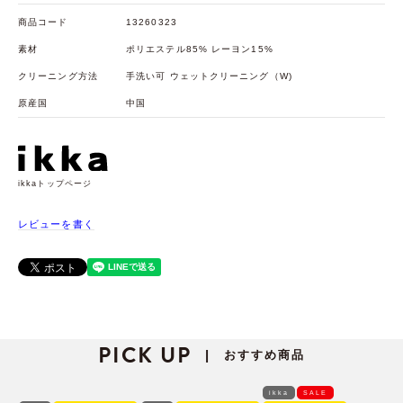
商品コード
13260323
素材
ポリエステル85% レーヨン15%
クリーニング方法
手洗い可 ウェットクリーニング（W)
原産国
中国
ikkaトップページ
レビューを書く
PICK UP
おすすめ商品
|
ikka
SALE