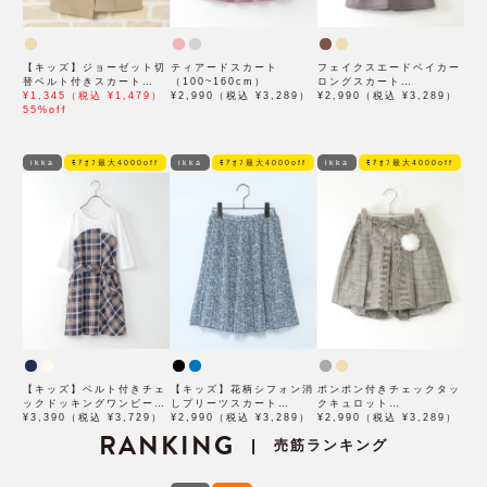
【キッズ】ジョーゼット切
ティアードスカート
フェイクスエードベイカー
替ベルト付きスカート
（100~160cm）
ロングスカート
(120~160cm)
¥1,345（税込 ¥1,479）
¥2,990（税込 ¥3,289）
（120~160cm）
¥2,990（税込 ¥3,289）
55%off
ikka
ﾓｱｵﾌ最大4000off
ikka
ﾓｱｵﾌ最大4000off
ikka
ﾓｱｵﾌ最大4000off
【キッズ】ベルト付きチェ
【キッズ】花柄シフォン消
ポンポン付きチェックタッ
ックドッキングワンピース
しプリーツスカート
クキュロット
（100~160cm）
¥3,390（税込 ¥3,729）
（100~160cm）
¥2,990（税込 ¥3,289）
（120~160cm）
¥2,990（税込 ¥3,289）
RANKING
売筋ランキング
|