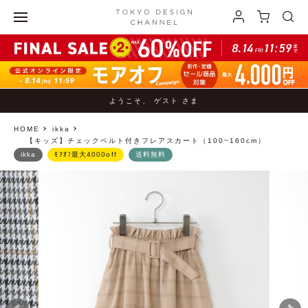
ようこそ、 ゲスト さま
HOME
ikka
【キッズ】チェックベルト付きフレアスカート（100~160cm）
ikka
ﾓｱｵﾌ最大4000off
送料無料