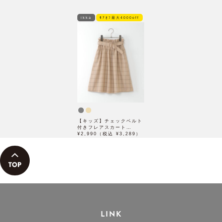
ikka
ﾓｱｵﾌ最大4000off
【キッズ】チェックベルト
付きフレアスカート
（100~160cm）
¥2,990（税込 ¥3,289）
LINK