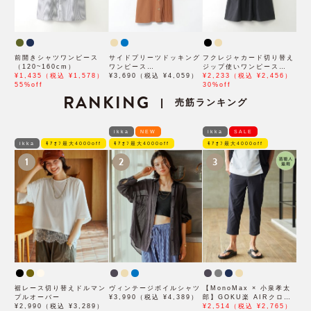
前開きシャツワンピース
サイドプリーツドッキング
フクレジャカード切り替え
（120~160cm）
ワンピース
ジップ使いワンピース
¥1,435（税込 ¥1,578）
（120~160cm）
¥3,690（税込 ¥4,059）
（120~160cm）
¥2,233（税込 ¥2,456）
55%off
30%off
RANKING
売筋ランキング
|
ikka
NEW
ikka
SALE
ikka
ﾓｱｵﾌ最大4000off
ﾓｱｵﾌ最大4000off
ﾓｱｵﾌ最大4000off
1
2
3
裾レース切り替えドルマン
ヴィンテージボイルシャツ
【MonoMax × 小泉孝太
プルオーバー
¥3,990（税込 ¥4,389）
郎】GOKU楽 AIRクロッ
¥2,990（税込 ¥3,289）
プドパンツ「小泉孝太郎さ
¥2,514（税込 ¥2,765）