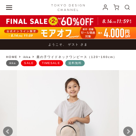
ようこそ、 ゲスト さま
HOME
ikka
鹿の子ワイドネックワンピース（120~160cm）
ikka
SALE
TIMESALE
送料無料