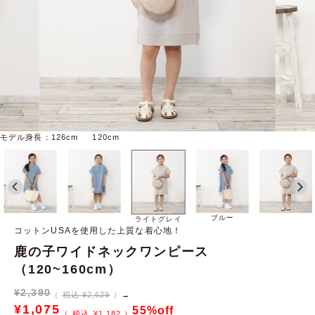
モデル身長：126cm 120cm
ブルー
ライトグレイ
コットンUSAを使用した上質な着心地！
鹿の子ワイドネックワンピース
（120~160cm）
¥
2,390
税込 ¥2,629
→
¥
1,075
55%off
¥
1,182