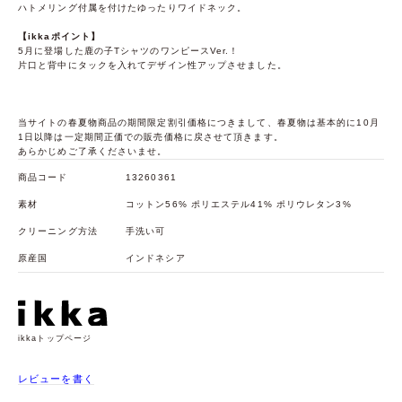
ハトメリング付属を付けたゆったりワイドネック。
【ikkaポイント】
5月に登場した鹿の子TシャツのワンピースVer.！
片口と背中にタックを入れてデザイン性アップさせました。
当サイトの春夏物商品の期間限定割引価格につきまして、春夏物は基本的に10月
1日以降は一定期間正価での販売価格に戻させて頂きます。
あらかじめご了承くださいませ。
商品コード
13260361
素材
コットン56% ポリエステル41% ポリウレタン3%
クリーニング方法
手洗い可
原産国
インドネシア
ikkaトップページ
レビューを書く