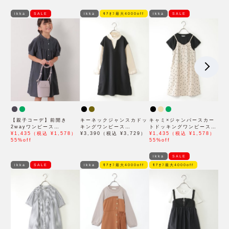
ikka
SALE
ikka
ﾓｱｵﾌ最大4000off
ikka
SALE
【親子コーデ】前開き
キーネックジャンスカドッ
キャミ×ジャンパースカー
2wayワンピース
キングワンピース
トドッキングワンピース
（120~160cm）
¥1,435（税込 ¥1,578）
（120~160cm）
¥3,390（税込 ¥3,729）
（120~160cm）
¥1,435（税込 ¥1,578）
55%off
55%off
ikka
SALE
ikka
SALE
ikka
ﾓｱｵﾌ最大4000off
ﾓｱｵﾌ最大4000off