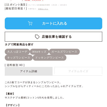
[
11
ポイント進呈 ]
【シーズン当初価格販売期間
1月1日 ～ 4月1日
】
[最短翌日発送！]
※条件あり、
詳細はこちら
店舗在庫を確認する
送料個別
¥
0
アイテム詳細
アイテムサイズ
これ1枚でコーデが決まるシンプルワンピース。
シンプルながらディティールにこだわったおしゃれアイテムです。
【素材】
サステナブル素材(コットンUSA)を使用しました。
【デザイン】