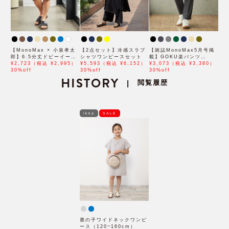
【MonoMax × 小泉孝太
【2点セット】冷感スラブ
【雑誌MonoMax5月号掲
郎】6.5分丈ドビーイージ
シャツワンピースセット
載】GOKU楽パンツ
ーハーフパンツ「小泉孝太
¥2,723（税込 ¥2,995）
¥5,593（税込 ¥6,152）
EASY STRETCH 冷感ア
¥3,073（税込 ¥3,380）
郎さん着用モデル」
30%off
30%off
ンクル【接触冷感】「小泉
30%off
HISTORY
孝太郎さん着用モデル」
閲覧履歴
|
ikka
SALE
鹿の子ワイドネックワンピ
ース（120~160cm）