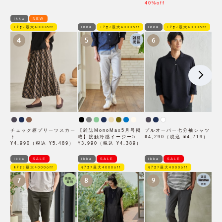
ん着用モデル」
40%off
ikka
NEW
ﾓｱｵﾌ最大4000off
ikka
ﾓｱｵﾌ最大4000off
ikka
ﾓｱｵﾌ最大4000off
4
5
6
チェック柄プリーツスカー
【雑誌MonoMax5月号掲
プルオーバー七分袖シャツ
ト
載】接触冷感イージー5ポ
¥4,290（税込 ¥4,719）
¥4,990（税込 ¥5,489）
ケット
¥3,990（税込 ¥4,389）
ikka
SALE
ikka
SALE
ikka
SALE
ﾓｱｵﾌ最大4000off
ﾓｱｵﾌ最大4000off
ﾓｱｵﾌ最大4000off
7
8
9