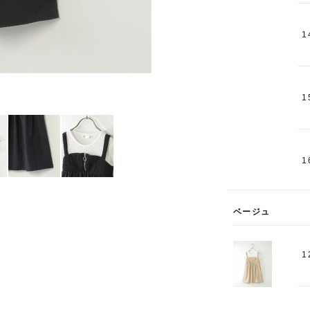
1
1
1
ベージュ
1