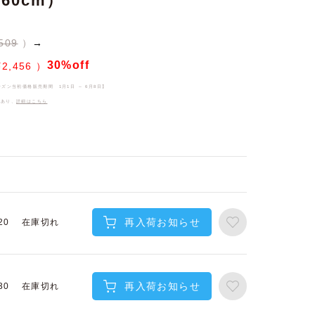
160cm）
509
→
30%off
¥
2,456
ーズン当初価格販売期間
1月1日 ～ 6月8日
】
件あり、
詳細はこちら
再入荷お知らせ
在庫切れ
20
再入荷お知らせ
在庫切れ
30