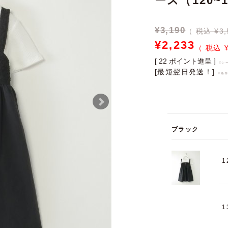
ース（120~
¥
3,190
税込 ¥3,
¥
2,233
[
22
ポイント進呈 ]
【シ
[最短翌日発送！]
※条
ブラック
1
1