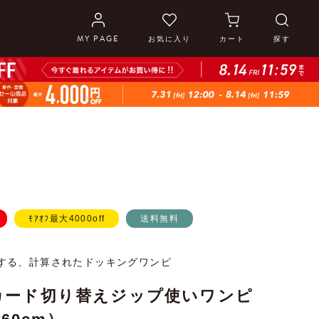
MY PAGE
お気に入り
カート
探す
ﾓｱｵﾌ最大4000off
送料無料
する、計算されたドッキングワンピ
カード切り替えジップ使いワンピ