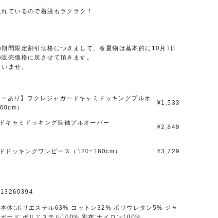
入れているので着脱もラクラク！
期間限定割引価格につきまして、春夏物は基本的に10月1日
の販売価格に戻させて頂きます。
さいませ。
ラーあり】フクレジャガードキャミドッキングプルオ
¥1,533
60cm）
ドキャミドッキング長袖プルオーバー
¥2,849
）
ドッキングワンピース（120~160cm）
¥3,729
13260394
本体:ポリエステル63% コットン32% ポリウレタン5% ジャ
ガード:ポリエステル100% 別布:ナイロン100%