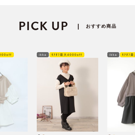
PICK UP
|
おすすめ商品
00off
ikka
ﾓｱｵﾌ最大4000off
ikka
ﾓｱｵﾌ最