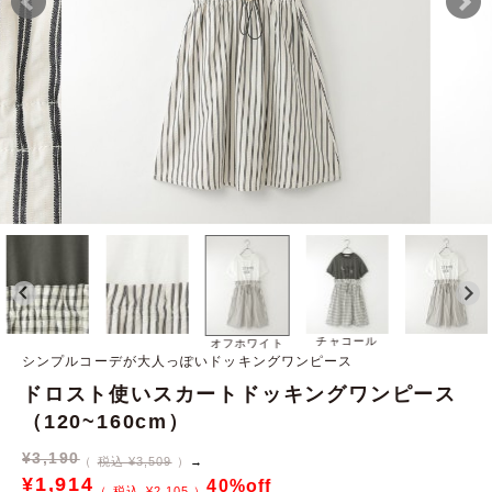
チャコール
オフホワイト
シンプルコーデが大人っぽいドッキングワンピース
ドロスト使いスカートドッキングワンピース
（120~160cm）
¥
3,190
税込 ¥3,509
→
¥
1,914
40%off
¥
2,105