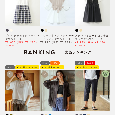
ブロックチェックドッキン
【キッズ】ベストレイヤー
フクレジャカード切り替え
グワンピース
ドドッキングワンピース
ジップ使いワンピース
（120~160cm）
¥2,073（税込 ¥2,280）
（100~160cm）
¥2,990（税込 ¥3,289）
（120~160cm）
¥2,233（税込 ¥2,456）
35%off
30%off
RANKING
売筋ランキング
|
ikka
NEW
ikka
SALE
ikka
ﾓｱｵﾌ最大4000off
ﾓｱｵﾌ最大4000off
ﾓｱｵﾌ最大4000off
1
2
3