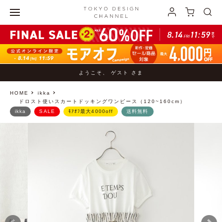
ようこそ、 ゲスト さま
HOME
ikka
ドロスト使いスカートドッキングワンピース（120~160cm）
ikka
SALE
ﾓｱｵﾌ最大4000off
送料無料