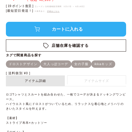
[
19
ポイント進呈 ]
【シーズン当初価格販売期間
3月17日 ～ 6月18日
】
[最短翌日発送！]
※条件あり、
詳細はこちら
店舗在庫を確認する
送料個別
¥
0
アイテム詳細
アイテムサイズ
ロゴTシャツとスカートを組み合わせた、一枚でコーデが決まるドッキングワンピ
ース。
ハイウエスト風にドロストがついているため、リラックスな着心地とメリハリの
きいたスタイルを叶えます。
【素材】
ストライプ布帛×カットソー