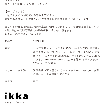
【デザイン】
スカート×ロゴTシャツのドッキング
【ikkaポイント】
一枚でスタイルが完成する楽ちんアイテム。
表情のあるスカート生地とハイウエスト風ドロスト使いがポイントです。
当サイトの春夏物商品の期間限定割引価格につきまして、春夏物は基本的に10月
1日以降は一定期間正価での販売価格に戻させて頂きます。
あらかじめご了承くださいませ。
商品コード
13260409
素材
トップス部分:ポリエステル65% コットン35% リブ部分:
ポリエステル62% コットン33% ポリウレタン5% (オフ
ホワイト)スカート部分:ポリエステル61% レーヨン20%
コットン19% (チャコール)スカート部分:ポリエステル
70% レーヨン30%
クリーニング方法
洗濯機洗い可（弱く） ウェットクリーニング（W) 洗濯
の際はネットを使用してください
原産国
中国
ikkaトップページ