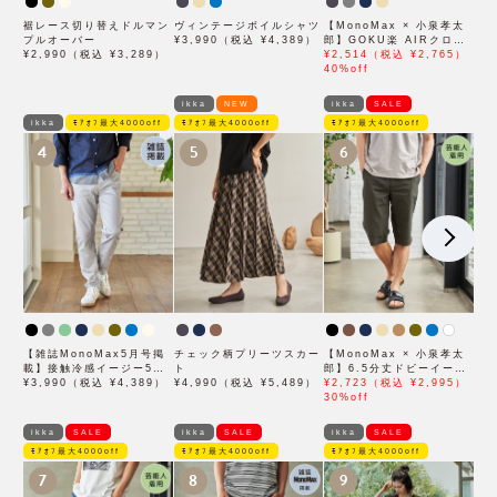
裾レース切り替えドルマン
ヴィンテージボイルシャツ
【MonoMax × 小泉孝太
プルオーバー
¥3,990（税込 ¥4,389）
郎】GOKU楽 AIRクロッ
¥2,990（税込 ¥3,289）
プドパンツ「小泉孝太郎さ
¥2,514（税込 ¥2,765）
ん着用モデル」
40%off
ikka
NEW
ikka
SALE
ikka
ﾓｱｵﾌ最大4000off
ﾓｱｵﾌ最大4000off
ﾓｱｵﾌ最大4000off
4
5
6
【雑誌MonoMax5月号掲
チェック柄プリーツスカー
【MonoMax × 小泉孝太
載】接触冷感イージー5ポ
ト
郎】6.5分丈ドビーイージ
ケット
¥3,990（税込 ¥4,389）
¥4,990（税込 ¥5,489）
ーハーフパンツ「小泉孝太
¥2,723（税込 ¥2,995）
郎さん着用モデル」
30%off
ikka
SALE
ikka
SALE
ikka
SALE
ﾓｱｵﾌ最大4000off
ﾓｱｵﾌ最大4000off
ﾓｱｵﾌ最大4000off
7
8
9