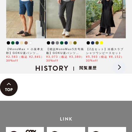
【MonoMax × 小泉孝太
【雑誌MonoMax5月号掲
【2点セット】冷感スラブ
郎】GOKU楽パンツ
載】GOKU楽パンツ
シャツワンピースセット
EASY STRETCH 冷感
¥2,583（税込 ¥2,841）
EASY STRETCH 冷感ア
¥3,073（税込 ¥3,380）
¥5,593（税込 ¥6,152）
5Pショート「小泉孝太郎
30%off
ンクル【接触冷感】「小泉
30%off
30%off
さん着用モデル」
HISTORY
孝太郎さん着用モデル」
閲覧履歴
|
LINK