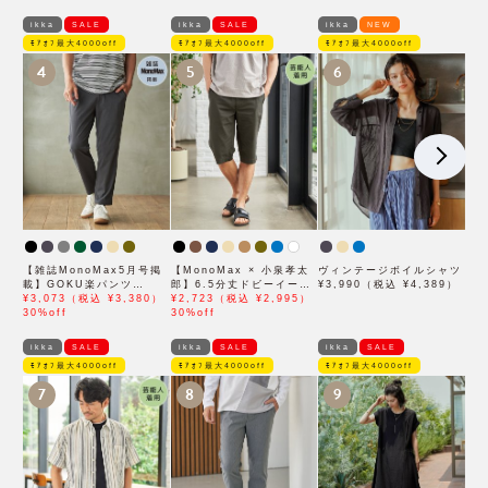
ikka
SALE
ikka
SALE
ikka
NEW
ﾓｱｵﾌ最大4000off
ﾓｱｵﾌ最大4000off
ﾓｱｵﾌ最大4000off
4
5
6
【雑誌MonoMax5月号掲
【MonoMax × 小泉孝太
ヴィンテージボイルシャツ
載】GOKU楽パンツ
郎】6.5分丈ドビーイージ
¥3,990（税込 ¥4,389）
EASY STRETCH 冷感ア
¥3,073（税込 ¥3,380）
ーハーフパンツ「小泉孝太
¥2,723（税込 ¥2,995）
ンクル【接触冷感】「小泉
30%off
郎さん着用モデル」
30%off
孝太郎さん着用モデル」
ikka
SALE
ikka
SALE
ikka
SALE
ﾓｱｵﾌ最大4000off
ﾓｱｵﾌ最大4000off
ﾓｱｵﾌ最大4000off
7
8
9