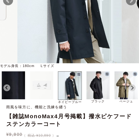
モデル身長：180cm Lサイズ
ブラック
ベージュ
ネイビーブルー
雨風を味方に、機能と洗練を纏う
【雑誌MonoMax4月号掲載】撥水ピケフード
ステンカラーコート
¥
9,900
税込 ¥10,890
→