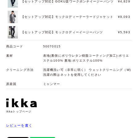
【セットアップ対応】GOKU楽ワークポンチイージーパンツ
¥4,829
【セットアップ対応】モックロディーテーラードジャケット
¥9,093
【セットアップ対応】モックロディーイージーパンツ
¥5,593
商品コード
50070015
素材
表地(裏側にポリウレタン樹脂コーティング加工):ポリエ
ステル100% 裏地:ポリエステル100%
クリーニング方法
洗濯機洗い可（非常に弱く） ウェットクリーニング（W)
洗濯の際はネットを使用してください
原産国
ミャンマー
ikkaトップページ
レビューを書く