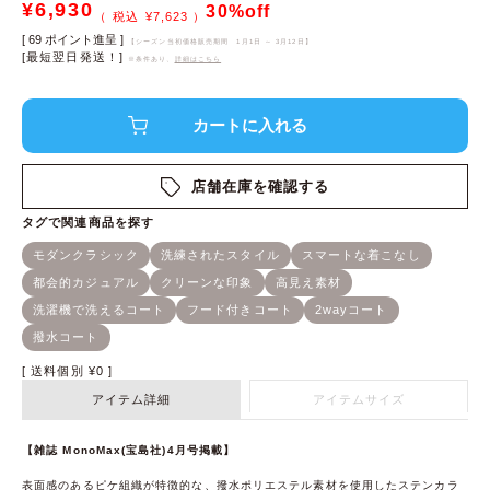
¥
6,930
30%off
¥
7,623
[
69
ポイント進呈 ]
【シーズン当初価格販売期間
1月1日 ～ 3月12日
】
[最短翌日発送！]
※条件あり、
詳細はこちら
店舗在庫を確認する
送料個別
¥
0
アイテム詳細
アイテムサイズ
【雑誌 MonoMax(宝島社)4月号掲載】
表面感のあるピケ組織が特徴的な、撥水ポリエステル素材を使用したステンカラ