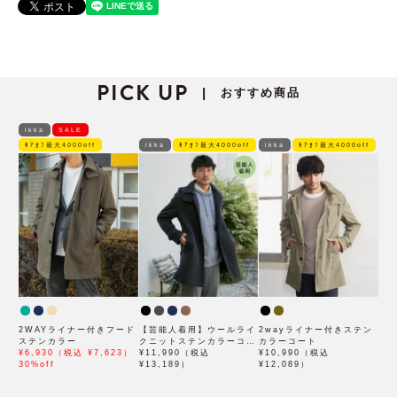
PICK UP
おすすめ商品
|
ikka
SALE
ﾓｱｵﾌ最大4000off
ikka
ﾓｱｵﾌ最大4000off
ikka
ﾓｱｵﾌ最大4000off
2WAYライナー付きフード
【芸能人着用】ウールライ
2wayライナー付きステン
ステンカラー
クニットステンカラーコー
カラーコート
¥6,930（税込 ¥7,623）
ト
¥11,990（税込
¥10,990（税込
30%off
¥13,189）
¥12,089）