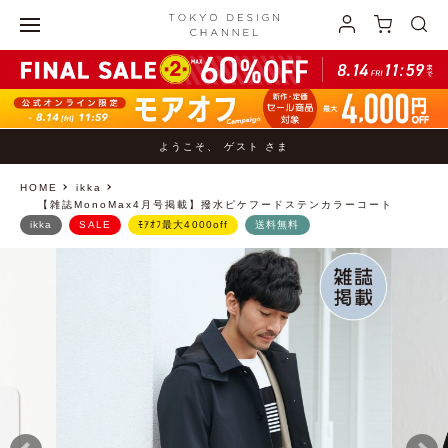
ようこそ、 ゲスト さま
HOME
ikka
【雑誌MonoMax4月号掲載】撥水ピケフードステンカラーコート
ikka
SALE
ﾓｱｵﾌ最大4000off
送料無料