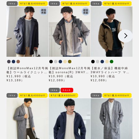
ikka
ﾓｱｵﾌ最大4000off
ikka
ﾓｱｵﾌ最大4000off
ikka
ﾓｱｵﾌ最大4000off
【雑誌MonoMax12月号掲
【雑誌MonoMax12月号掲
【撥水／保温】機能中綿
載】ウールライクニットス
載】sorona(R) 3WAYマ
3WAYライトハーフ マウ
テンカラーコート
¥11,990（税込
ウンテンパーカー【撥水／
¥10,990（税込
ンテンパーカー
¥10,990（税込
¥13,189）
保温／親子コーデ】
¥12,089）
¥12,089）
ikka
SALE
ikka
ﾓｱｵﾌ最大4000off
ﾓｱｵﾌ最大4000off
ikka
ﾓｱｵﾌ最大4000off