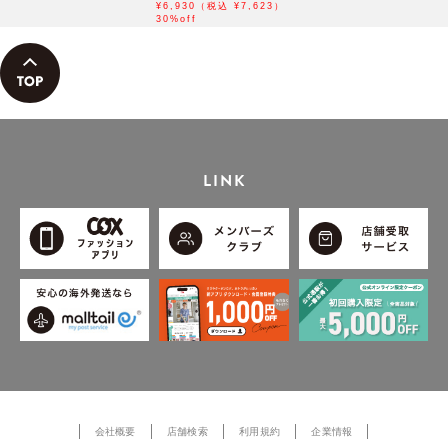
カラーコート
¥6,930（税込 ¥7,623）
30%off
LINK
会社概要
店舗検索
利用規約
企業情報