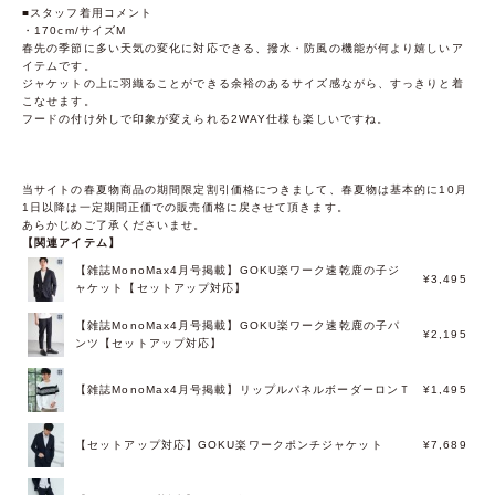
■スタッフ着用コメント
・170cm/サイズM
春先の季節に多い天気の変化に対応できる、撥水・防風の機能が何より嬉しいア
イテムです。
ジャケットの上に羽織ることができる余裕のあるサイズ感ながら、すっきりと着
こなせます。
フードの付け外しで印象が変えられる2WAY仕様も楽しいですね。
当サイトの春夏物商品の期間限定割引価格につきまして、春夏物は基本的に10月
1日以降は一定期間正価での販売価格に戻させて頂きます。
あらかじめご了承くださいませ。
【関連アイテム】
【雑誌MonoMax4月号掲載】GOKU楽ワーク速乾鹿の子ジ
¥3,495
ャケット【セットアップ対応】
【雑誌MonoMax4月号掲載】GOKU楽ワーク速乾鹿の子パ
¥2,195
ンツ【セットアップ対応】
【雑誌MonoMax4月号掲載】リップルパネルボーダーロンＴ
¥1,495
【セットアップ対応】GOKU楽ワークポンチジャケット
¥7,689