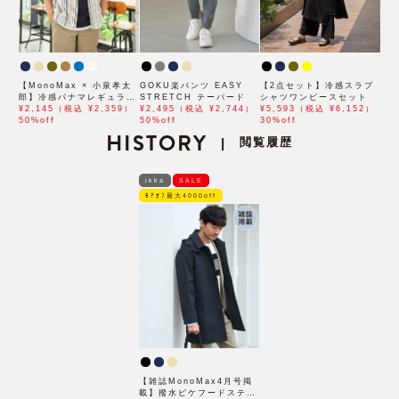
【MonoMax × 小泉孝太
GOKU楽パンツ EASY
【2点セット】冷感スラブ
郎】冷感パナマレギュラー
STRETCH テーパード
シャツワンピースセット
カラー半袖シャツ「小泉孝
¥2,145（税込 ¥2,359）
¥2,495（税込 ¥2,744）
¥5,593（税込 ¥6,152）
太郎さん着用モデル」
50%off
50%off
30%off
HISTORY
閲覧履歴
|
ikka
SALE
ﾓｱｵﾌ最大4000off
【雑誌MonoMax4月号掲
載】撥水ピケフードステン