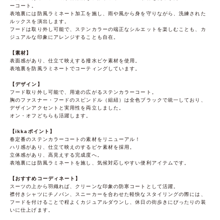
ーコート。
表地裏には防風ラミネート加工を施し、雨や風から身を守りながら、洗練された
ルックスを演出します。
フードは取り外し可能で、ステンカラーの端正なシルエットを楽しむことも、カ
ジュアルな印象にアレンジすることも自在。
【素材】
表面感があり、仕立て映えする撥水ピケ素材を使用。
表地裏を防風ラミネートでコーティングしています。
【デザイン】
フード取り外し可能で、用途の広がるステンカラーコート。
胸のファスナー・フードのスピンドル（組紐）は全色ブラックで統一しており、
デザインアクセントと実用性を両立しました。
オン・オフどちらも活躍します。
【ikkaポイント】
春定番のステンカラーコートの素材をリニューアル！
ハリ感があり、仕立て映えのするピケ素材を採用。
立体感があり、高見えする完成度へ。
表地裏には防風ラミネートを施し、気候対応しやすい便利アイテムです。
【おすすめコーディネート】
スーツの上から羽織れば、クリーンな印象の防寒コートとして活躍。
襟付きシャツにチノパン、スニーカーを合わせた軽快なスタイリングの際には、
フードを付けることで程よくカジュアルダウンし、休日の街歩きにぴったりの装
いに仕上げます。