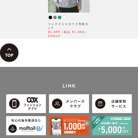
リンクスジャカード市松ロ
ンT
¥1,695（税込 ¥1,864）
50%off
LINK