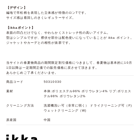
【デザイン】
編地で市松柄を表現した立体感が特徴のロンTです。
サイズ感は着回しのきくレギュラーサイズ。
【ikkaポイント】
表面の凹凸だけでなく、やわらかくストレッチ性の高いアイテム。
型はシンプルですが、襟伏せ部分は配色使いになっていることが ikka ポイント。
ジャケットやカーデとの相性が抜群です。
当サイトの春夏物商品の期間限定割引価格につきまして、春夏物は基本的に10月
1日以降は一定期間正価での販売価格に戻させて頂きます。
あらかじめご了承くださいませ。
商品コード
50310030
素材
本体:ポリエステル96% ポリウレタン4% リブ:ポリエス
テル98% ポリウレタン2%
クリーニング方法
洗濯機洗い可（非常に弱く） ドライクリーニング可（F)
ウェットクリーニング（W)
原産国
中国