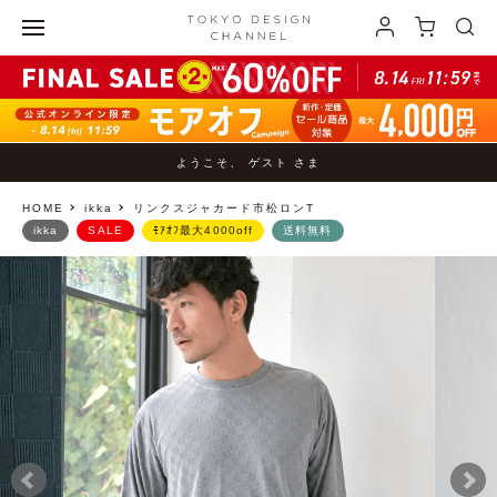
ようこそ、 ゲスト さま
HOME
ikka
リンクスジャカード市松ロンT
ikka
SALE
ﾓｱｵﾌ最大4000off
送料無料