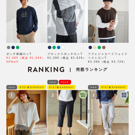
ポンチ刺繍ロンT
ブロックスポンチロンT
フクレジャカードフェイク
¥1,495（税込 ¥1,644）
¥2,390（税込 ¥2,629）
ベストロンT
50%off
¥3,390（税込 ¥3,729）
RANKING
売筋ランキング
|
ikka
SALE
ikka
ﾓｱｵﾌ最大4000off
ﾓｱｵﾌ最大4000off
ikka
ﾓｱｵﾌ最大4000off
1
2
3