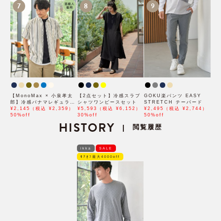
7
8
9
【MonoMax × 小泉孝太
【2点セット】冷感スラブ
GOKU楽パンツ EASY
郎】冷感パナマレギュラー
シャツワンピースセット
STRETCH テーパード
カラー半袖シャツ「小泉孝
¥2,145（税込 ¥2,359）
¥5,593（税込 ¥6,152）
¥2,495（税込 ¥2,744）
太郎さん着用モデル」
50%off
30%off
50%off
HISTORY
閲覧履歴
|
ikka
SALE
ﾓｱｵﾌ最大4000off