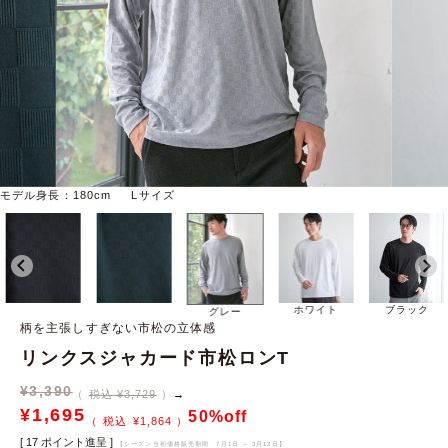
モデル身長：180cm Lサイズ
ホワイト
ブラック
グレー
柄を主張しすぎない市松の立体感
リンクスジャカード市松ロンT
¥
3,390
税込 ¥3,729
→
¥
1,695
50%off
¥
1,864
[
17
ポイント進呈 ]
【シーズン当初価格販売期間
7月1日 ～ 3月12日
】