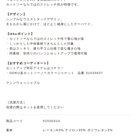
カットソーならではのストレッチ性が特徴です。
【デザイン】
シンプルなウエストタックデザイン。
太ももから裾にかけて、ほどよく細身にしたテーパード。
【ikkaポイント】
・カットソーならではのストレッチ性で着心地が楽
・しっかりした中肉素材できちんとした印象
・前はスッキリ、後ろ平ゴム仕様で楽な履き心地
・同素材、別売りのパンツとセットアップで着用可能
【おすすめコーディネート】
セットアップ対応アイテムはコチラ！
・GOKU楽カットソーノーカラージャケット 品番 51020037
マシンウォッシャブル
［洗濯方法］
洗濯の際はネットを使用してください
商品コード
51520014
素材
レーヨン60% ナイロン35% ポリウレタン5%