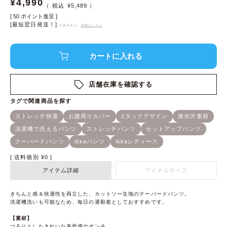
¥
4,990
¥
5,489
[
50
ポイント進呈 ]
[最短翌日発送！]
※条件あり、
詳細はこちら
店舗在庫を確認する
送料個別
¥
0
アイテム詳細
アイテムサイズ
きちんと感＆快適性を両立した、カットソー生地のテーパードパンツ。
洗濯機洗いも可能なため、毎日の通勤着としておすすめです。
【素材】
つるりとしたきれいな表面感のポンチ。