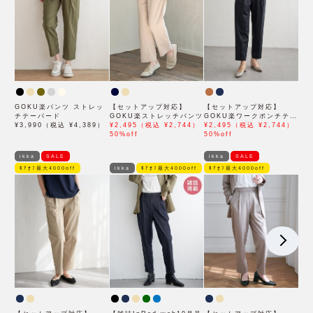
GOKU楽パンツ ストレッ
【セットアップ対応】
【セットアップ対応】
チテーパード
GOKU楽ストレッチパンツ
GOKU楽ワークポンチテー
¥3,990（税込 ¥4,389）
¥2,495（税込 ¥2,744）
パードパンツ
¥2,495（税込 ¥2,744）
50%off
50%off
ikka
SALE
ikka
SALE
ﾓｱｵﾌ最大4000off
ikka
ﾓｱｵﾌ最大4000off
ﾓｱｵﾌ最大4000off