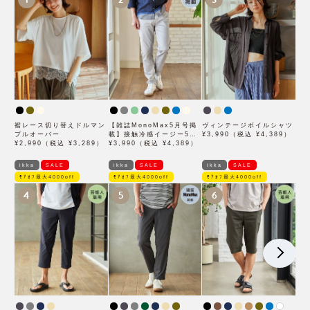
裾レース切り替えドルマン
【雑誌MonoMax5月号掲
ヴィンテージボイルシャツ
プルオーバー
載】接触冷感イージー5ポ
¥3,990（税込 ¥4,389）
¥2,990（税込 ¥3,289）
ケット
¥3,990（税込 ¥4,389）
ikka
SALE
ikka
SALE
ikka
SALE
ﾓｱｵﾌ最大4000off
ﾓｱｵﾌ最大4000off
ﾓｱｵﾌ最大4000off
4
5
6