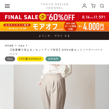
ようこそ、 ゲスト さま
HOME
ikka
【洗濯機で洗える／セットアップ対応】GOKU楽カットソーテーパード
パンツ
ikka
ﾓｱｵﾌ最大4000off
送料無料