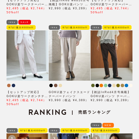
【セットアップ対応】
【雑誌InRed web10月号
【セットアップ対応】
GOKU楽ワークテーパード
掲載】GOKU楽パンツ ス
GOKU楽ワークテーパード
パンツ
¥2,495（税込 ¥2,744）
トレッチテーパード
¥2,990（税込 ¥3,289）
パンツ
¥2,495（税込 ¥2,744）
50%off
50%off
ikka
SALE
ﾓｱｵﾌ最大4000off
ikka
ﾓｱｵﾌ最大4000off
ikka
ﾓｱｵﾌ最大4000off
【セットアップ対応】
GOKU楽フェイクスエード
【雑誌InRed4月号掲載】
GOKU楽ワークポンチテー
テーパードパンツ
GOKU楽パンツ テーパー
パードパンツ
¥2,495（税込 ¥2,744）
¥3,990（税込 ¥4,389）
ド【親子コーデ】
¥2,990（税込 ¥3,289）
50%off
RANKING
売筋ランキング
|
ikka
NEW
ikka
ﾓｱｵﾌ最大4000off
ikka
ﾓｱｵﾌ最大4000off
ﾓｱｵﾌ最大4000off
1
2
3