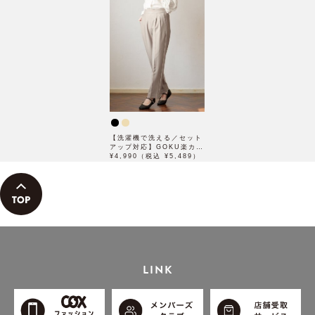
【洗濯機で洗える／セット
アップ対応】GOKU楽カッ
トソーテーパードパンツ
¥4,990（税込 ¥5,489）
LINK