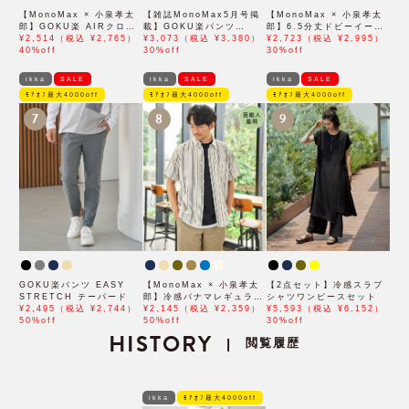
【MonoMax × 小泉孝太
【雑誌MonoMax5月号掲
【MonoMax × 小泉孝太
郎】GOKU楽 AIRクロッ
載】GOKU楽パンツ
郎】6.5分丈ドビーイージ
プドパンツ「小泉孝太郎さ
¥2,514（税込 ¥2,765）
EASY STRETCH 冷感ア
¥3,073（税込 ¥3,380）
ーハーフパンツ「小泉孝太
¥2,723（税込 ¥2,995）
ん着用モデル」
40%off
ンクル【接触冷感】「小泉
30%off
郎さん着用モデル」
30%off
孝太郎さん着用モデル」
ikka
SALE
ikka
SALE
ikka
SALE
ﾓｱｵﾌ最大4000off
ﾓｱｵﾌ最大4000off
ﾓｱｵﾌ最大4000off
7
8
9
GOKU楽パンツ EASY
【MonoMax × 小泉孝太
【2点セット】冷感スラブ
STRETCH テーパード
郎】冷感パナマレギュラー
シャツワンピースセット
¥2,495（税込 ¥2,744）
カラー半袖シャツ「小泉孝
¥2,145（税込 ¥2,359）
¥5,593（税込 ¥6,152）
50%off
太郎さん着用モデル」
50%off
30%off
HISTORY
閲覧履歴
|
ikka
ﾓｱｵﾌ最大4000off