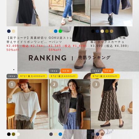
【親子コーデ】異素材切り
GOKU楽ストレッチスキニ
【雑誌InRed11月号掲
替えサイドリボンワンピー
ーパンツ
載】タックスカーチョ
ス
¥2,495（税込 ¥2,744）
¥1,345（税込 ¥1,479）
¥3,990（税込 ¥4,389）
50%off
55%off
RANKING
売筋ランキング
|
ikka
NEW
ikka
NEW
ikka
ﾓｱｵﾌ最大4000off
ﾓｱｵﾌ最大4000off
ﾓｱｵﾌ最大4000off
1
2
3