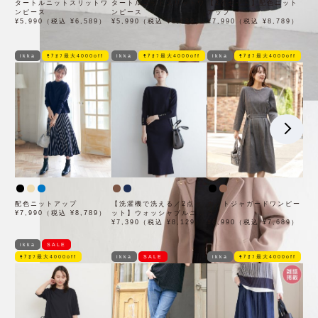
タートルニットスリットワ
タートルニットスリットワ
【2点セット】配色ニット
ンピース
ンピース
アップ
¥5,990（税込 ¥6,589）
¥5,990（税込 ¥6,589）
¥7,990（税込 ¥8,789）
ikka
ﾓｱｵﾌ最大4000off
ikka
ﾓｱｵﾌ最大4000off
ikka
ﾓｱｵﾌ最大4000off
配色ニットアップ
【洗濯機で洗える／2点セ
カットジャガードワンピー
¥7,990（税込 ¥8,789）
ット】ウォッシャブルニッ
ス
トSET
¥7,390（税込 ¥8,129）
¥6,990（税込 ¥7,689）
ikka
SALE
ﾓｱｵﾌ最大4000off
ikka
SALE
ikka
ﾓｱｵﾌ最大4000off