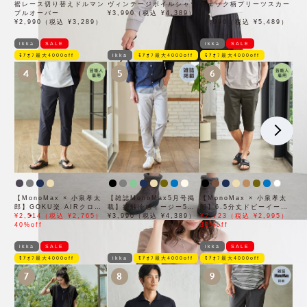
裾レース切り替えドルマン
ヴィンテージボイルシャツ
チェック柄プリーツスカー
プルオーバー
¥3,990（税込 ¥4,389）
ト
¥2,990（税込 ¥3,289）
¥4,990（税込 ¥5,489）
ikka
SALE
ikka
SALE
ﾓｱｵﾌ最大4000off
ikka
ﾓｱｵﾌ最大4000off
ﾓｱｵﾌ最大4000off
4
5
6
【MonoMax × 小泉孝太
【雑誌MonoMax5月号掲
【MonoMax × 小泉孝太
郎】GOKU楽 AIRクロッ
載】接触冷感イージー5ポ
郎】6.5分丈ドビーイージ
プドパンツ「小泉孝太郎さ
¥2,514（税込 ¥2,765）
ケット
¥3,990（税込 ¥4,389）
ーハーフパンツ「小泉孝太
¥2,723（税込 ¥2,995）
ん着用モデル」
40%off
郎さん着用モデル」
30%off
ikka
SALE
ikka
SALE
ﾓｱｵﾌ最大4000off
ikka
ﾓｱｵﾌ最大4000off
ﾓｱｵﾌ最大4000off
7
8
9