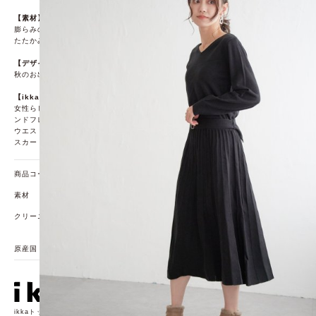
【素材】
膨らみのあるバルキー糸をハイゲージで編むことで、綺麗な見え方ながら軽くあ
たたかみのある風合いが特徴です。
【デザイン】
秋のお出かけに着ていきたいきれいめワンピースです。
【ikkaポイント】
女性らしく柔らかな印象を出してくれる、ウエストにメリハリのあるフィットア
ンドフレアの形のワンピース。
ウエストはゴム仕様でベルトは付属になっています。
スカート部分はプリーツ仕様で歩く度に揺れるひらっと感が素敵。
商品コード
51670010
素材
本体:アクリル100% ベルト:アクリル100%
クリーニング方法
手洗い可 ドライクリーニング可（F) ウェットクリーニン
グ（W)
原産国
中国
ikkaトップページ