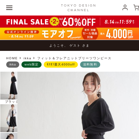
ようこそ、 ゲスト さま
HOME
ikka
フィット＆フレアニットプリーツワンピース
ikka
web限定
ﾓｱｵﾌ最大4000off
送料無料
ブラック
ブラウン