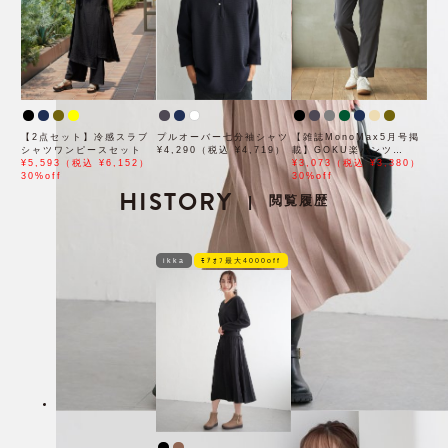
【2点セット】冷感スラブ
プルオーバー七分袖シャツ
【雑誌MonoMax5月号掲
シャツワンピースセット
¥4,290（税込 ¥4,719）
載】GOKU楽パンツ
¥5,593（税込 ¥6,152）
EASY STRETCH 冷感ア
¥3,073（税込 ¥3,380）
30%off
ンクル【接触冷感】「小泉
30%off
HISTORY
孝太郎さん着用モデル」
閲覧履歴
|
ikka
ﾓｱｵﾌ最大4000off