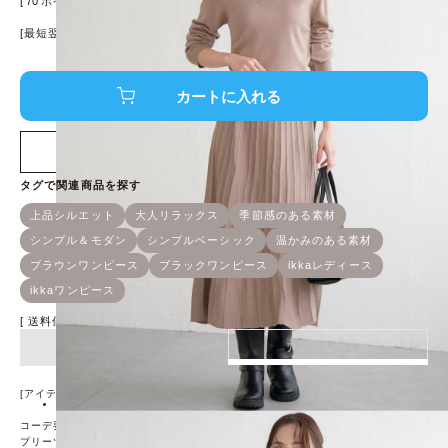
[
70
ポイント進呈 ]
[最短翌日発送！]
※条件あり、
詳細はこちら
店舗在庫を確認する
送料個別
¥
0
アイテム詳細
アイテムサイズ
[アイテム説明]
コーデ要らずでサマになる、大人のお出かけワンピース。
プリーツスカートやウエストベルトなど、細部にこだわっています。