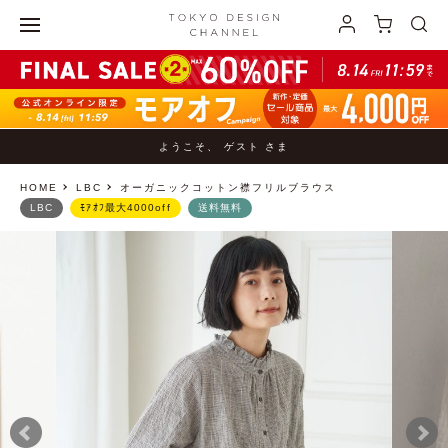
ようこそ、 ゲスト さま
HOME
LBC
オーガニックコットン襟フリルブラウス
LBC
ﾓｱｵﾌ最大4000off
送料無料