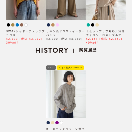
3WAYシャドーチェックブ
リネン混ドロストイージー
【セットアップ対応】冷感
ラウス
パンツ
ナイロンドロストプルオー
¥2,793（税込 ¥3,072）
¥3,990（税込 ¥4,389）
バー
¥2,154（税込 ¥2,369）
30%off
40%off
HISTORY
閲覧履歴
|
LBC
ﾓｱｵﾌ最大4000off
オーガニックコットン襟フ