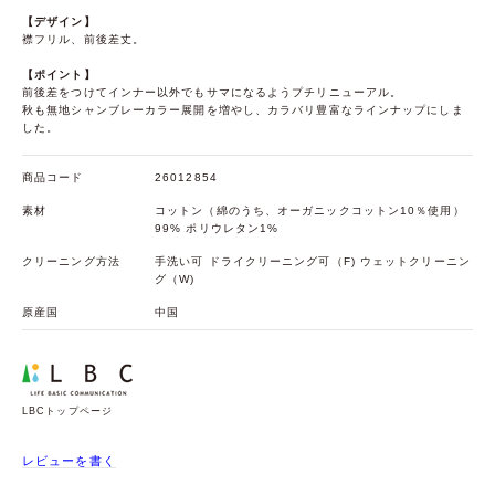
【デザイン】
襟フリル、前後差丈。
【ポイント】
前後差をつけてインナー以外でもサマになるようプチリニューアル。
秋も無地シャンブレーカラー展開を増やし、カラバリ豊富なラインナップにしま
した。
商品コード
26012854
素材
コットン（綿のうち、オーガニックコットン10％使用）
99% ポリウレタン1%
クリーニング方法
手洗い可 ドライクリーニング可（F) ウェットクリーニン
グ（W)
原産国
中国
LBCトップページ
レビューを書く