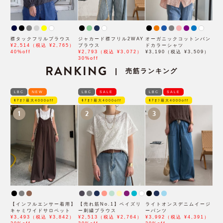
襟タックフリルブラウス
ジャカード襟フリル2WAY
オーガニックコットンバン
¥2,514（税込 ¥2,765）
ブラウス
ドカラーシャツ
40%off
¥2,793（税込 ¥3,072）
¥3,190（税込 ¥3,509）
30%off
RANKING
売筋ランキング
|
LBC
NEW
LBC
SALE
LBC
SALE
ﾓｱｵﾌ最大4000off
ﾓｱｵﾌ最大4000off
ﾓｱｵﾌ最大4000off
1
2
3
【インフルエンサー着用】
【売れ筋No.1】ペイズリ
ライトオンスデニムイージ
キャミワイドサロペット
ー刺繍ブラウス
ーパンツ
¥3,493（税込 ¥3,842）
¥2,513（税込 ¥2,764）
¥3,992（税込 ¥4,391）