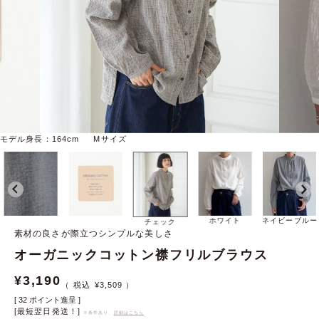
モデル身長：164cm Mサイズ
ホワイト
ネイビーブルー
チェック
素材の良さが際立つシンプルな美しさ
オーガニックコットン襟フリルブラウス
¥
3,190
¥
3,509
[
32
ポイント進呈 ]
[最短翌日発送！]
※条件あり、
詳細はこちら