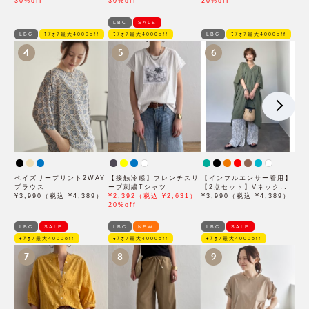
30%off
30%off
20%off
LBC
SALE
LBC
ﾓｱｵﾌ最大4000off
ﾓｱｵﾌ最大4000off
LBC
ﾓｱｵﾌ最大4000off
4
5
6
ペイズリープリント2WAY
【接触冷感】フレンチスリ
【インフルエンサー着用】
ブラウス
ーブ刺繍Tシャツ
【2点セット】Vネックピ
¥3,990（税込 ¥4,389）
¥2,392（税込 ¥2,631）
ンタックセットワンピース
¥3,990（税込 ¥4,389）
20%off
LBC
SALE
LBC
NEW
LBC
SALE
ﾓｱｵﾌ最大4000off
ﾓｱｵﾌ最大4000off
ﾓｱｵﾌ最大4000off
7
8
9