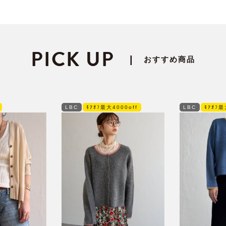
PICK UP
|
おすすめ商品
LBC
ﾓｱｵﾌ最大4000off
LBC
ﾓｱｵﾌ最