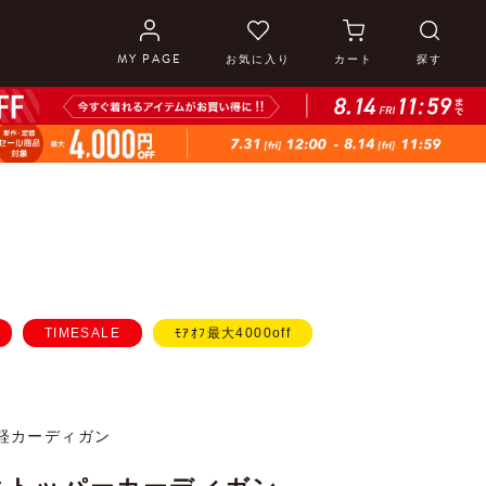
MY PAGE
お気に入り
カート
探す
TIMESALE
ﾓｱｵﾌ最大4000off
軽カーディガン