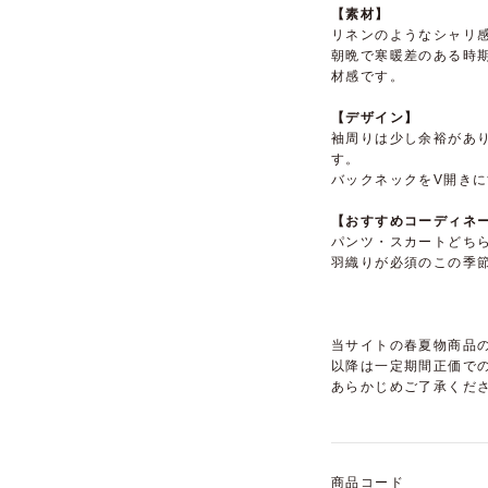
【素材】
リネンのようなシャリ
朝晩で寒暖差のある時
材感です。
【デザイン】
袖周りは少し余裕があ
す。
バックネックをV開き
【おすすめコーディネ
パンツ・スカートどち
羽織りが必須のこの季
当サイトの春夏物商品の
以降は一定期間正価で
あらかじめご了承くだ
商品コード