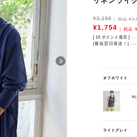
リネンライ
¥
3,190
税込 ¥3,
¥
1,754
[
18
ポイント進呈 ]
【シ
[最短翌日発送！]
※条
オフホワイト
M
ライトグレイ