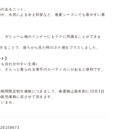
感のあるニット。
期や、冷房による冷え対策など、春夏シーズンでも着やすい素
り、ボリューム袖のインナーにもラクに羽織ることができま
にすることで、後ろから見た時のヌケ感をプラスしました。
ート】
らも合わせやすい丈感♪
節、さらっと着られる薄手のカーディガンがあると便利です。
期間限定割引価格につきまして、春夏物は基本的に10月1日
の販売価格に戻させて頂きます。
さいませ。
26158673