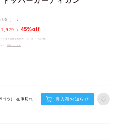
クトッパーカーディガン
509
→
45%off
¥
1,929
ーズン当初価格販売期間
1月1日 ～ 4月2日
】
件あり、
詳細はこちら
再入荷お知らせ
在庫切れ
(9ゴウ)