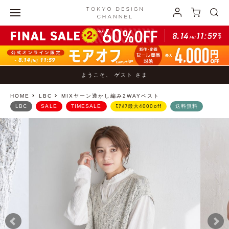
ようこそ、 ゲスト さま
HOME
LBC
MIXヤーン透かし編み2WAYベスト
LBC
SALE
TIMESALE
ﾓｱｵﾌ最大4000off
送料無料