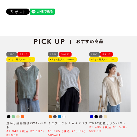
PICK UP
おすすめ商品
|
LBC
SALE
LBC
SALE
LBC
SALE
ﾓｱｵﾌ最大4000off
ﾓｱｵﾌ最大4000off
ﾓｱｵﾌ最大4000off
透かし編み前後2WAYベス
ミニブークレ２ＷＡＹベス
2WAY配色リボンベスト
ト
ト
¥1,435（税込 ¥1,578）
¥1,943（税込 ¥2,137）
¥1,695（税込 ¥1,864）
55%off
35%off
50%off