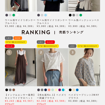
ウール混サイドリボンケー
ウール混サイドリボンケー
ウール混バックシャンベス
ブルベスト
ブルベスト
ト
¥3,990（税込 ¥4,389）
¥3,990（税込 ¥4,389）
¥3,990（税込 ¥4,389）
RANKING
売筋ランキング
|
LBC
NEW
ﾓｱｵﾌ最大4000off
LBC
SALE
SALE
ﾓｱｵﾌ最大4000off
LBC
ﾓｱｵﾌ最大4000off
1
2
3
【インフルエンサー着用】
【売れ筋No.1】ペイズリ
ペイズリープリント2WAY
キャミワイドサロペット
ー刺繍ブラウス
ブラウス
¥3,243（税込 ¥3,567）
¥2,333（税込 ¥2,566）
¥3,990（税込 ¥4,389）
35%off
35%off