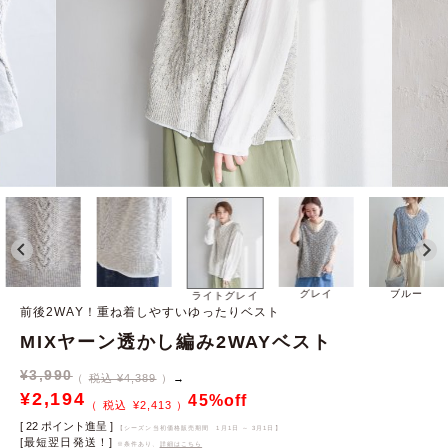
グレイ
ブルー
ライトグレイ
前後2WAY！重ね着しやすいゆったりベスト
MIXヤーン透かし編み2WAYベスト
¥
3,990
税込 ¥4,389
→
¥
2,194
45%off
¥
2,413
[
22
ポイント進呈 ]
【シーズン当初価格販売期間
1月1日 ～ 3月1日
】
[最短翌日発送！]
※条件あり、
詳細はこちら