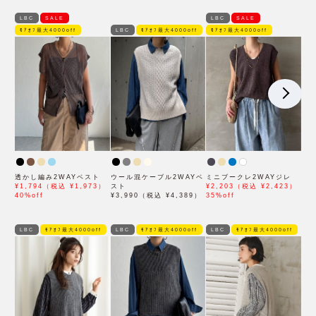
LBC
SALE
LBC
SALE
ﾓｱｵﾌ最大4000off
LBC
ﾓｱｵﾌ最大4000off
ﾓｱｵﾌ最大4000off
透かし編み2WAYベスト
ウール混ケーブル2WAYベ
ミニブークレ2WAYジレ
¥1,794（税込 ¥1,973）
スト
¥2,203（税込 ¥2,423）
40%off
¥3,990（税込 ¥4,389）
35%off
LBC
ﾓｱｵﾌ最大4000off
LBC
ﾓｱｵﾌ最大4000off
LBC
ﾓｱｵﾌ最大4000off