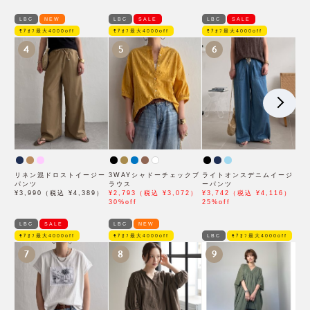
LBC
NEW
LBC
SALE
LBC
SALE
ﾓｱｵﾌ最大4000off
ﾓｱｵﾌ最大4000off
ﾓｱｵﾌ最大4000off
4
5
6
リネン混ドロストイージー
3WAYシャドーチェックブ
ライトオンスデニムイージ
パンツ
ラウス
ーパンツ
¥3,990（税込 ¥4,389）
¥2,793（税込 ¥3,072）
¥3,742（税込 ¥4,116）
30%off
25%off
LBC
SALE
LBC
NEW
ﾓｱｵﾌ最大4000off
ﾓｱｵﾌ最大4000off
LBC
ﾓｱｵﾌ最大4000off
7
8
9