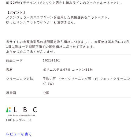
前後2WAYデザイン（Vネックと透かし編みラインの入ったクルーネック）。
【ポイント】
メランジカラーのスラブヤーンを使用した表情感あるニットベスト。
ゆったりシルエットでインナーも選びません。
当サイトの春夏物商品の期間限定割引価格につきまして、春夏物は基本的に10月
1日以降は一定期間正価での販売価格に戻させて頂きます。
あらかじめご了承くださいませ。
商品コード
26218191
素材
ポリエステル67% コットン33%
クリーニング方法
手洗い可 ドライクリーニング可（F) ウェットクリーニン
グ（W)
原産国
中国
LBCトップページ
レビューを書く