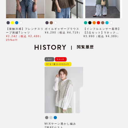
【接触冷感】フレンチスリ
ボイルギャザーブラウス
【インフルエンサー着用】
ーブ刺繍Tシャツ
¥4,290（税込 ¥4,719）
【2点セット】Vネックピ
¥2,242（税込 ¥2,466）
ンタックセットワンピース
¥3,990（税込 ¥4,389）
25%off
HISTORY
閲覧履歴
|
LBC
SALE
ﾓｱｵﾌ最大4000off
MIXヤーン透かし編み
2WAYベスト