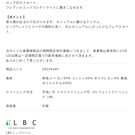
ロング丈のスカート。
フレアシルエットでレディライクに履きこなせます。
【ポイント】
落ち感があるので広がりすぎず、カジュアルに履けるアイテム。
ビッグTシャツとコーデの相性が良く、大人カジュアルにぴったりなフレアスカー
ト。
当サイトの春夏物商品の期間限定割引価格につきまして、春夏物は基本的に10月
1日以降は一定期間正価での販売価格に戻させて頂きます。
あらかじめご了承くださいませ。
商品コード
26229487
素材
表地:レーヨン55% コットン40% ポリウレタン5% 裏地:
ポリエステル100%
クリーニング方法
手洗い可 ドライクリーニング可（F) ウェットクリーニン
グ（W)
原産国
中国
LBCトップページ