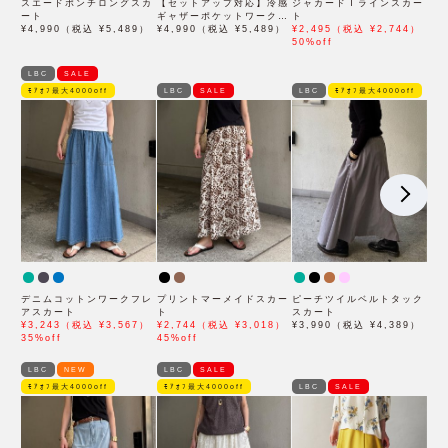
スエードポンチロングスカ
【セットアップ対応】冷感
ジャカードＩラインスカー
ート
ギャザーポケットワークス
ト
¥4,990（税込 ¥5,489）
カート
¥4,990（税込 ¥5,489）
¥2,495（税込 ¥2,744）
50%off
LBC
SALE
ﾓｱｵﾌ最大4000off
LBC
SALE
LBC
ﾓｱｵﾌ最大4000off
デニムコットンワークフレ
プリントマーメイドスカー
ピーチツイルベルトタック
アスカート
ト
スカート
¥3,243（税込 ¥3,567）
¥2,744（税込 ¥3,018）
¥3,990（税込 ¥4,389）
35%off
45%off
LBC
NEW
LBC
SALE
ﾓｱｵﾌ最大4000off
ﾓｱｵﾌ最大4000off
LBC
SALE