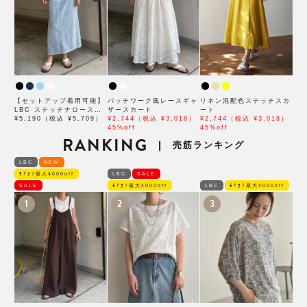
【セットアップ着用可能】
パッチワーク風レースギャ
リネン混配色ステッチスカ
LBC ステッチナロースカ
ザースカート
ート
ート
¥5,190（税込 ¥5,709）
¥2,744（税込 ¥3,018）
¥2,744（税込 ¥3,018）
45%off
45%off
RANKING
売筋ランキング
|
LBC
NEW
ﾓｱｵﾌ最大4000off
LBC
SALE
SALE
ﾓｱｵﾌ最大4000off
LBC
ﾓｱｵﾌ最大4000off
1
2
3