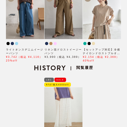
ライトオンスデニムイージ
リネン混ドロストイージー
【セットアップ対応】冷感
ーパンツ
パンツ
ナイロンドロストプルオー
¥3,742（税込 ¥4,116）
¥3,990（税込 ¥4,389）
バー
¥2,154（税込 ¥2,369）
25%off
40%off
HISTORY
閲覧履歴
|
LBC
SALE
ﾓｱｵﾌ最大4000off