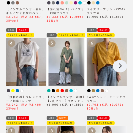
【インフルエンサー着用】
【売れ筋No.1】ペイズリ
ペイズリープリント2WAY
キャミワイドサロペット
ー刺繍ブラウス
ブラウス
¥3,243（税込 ¥3,567）
¥2,333（税込 ¥2,566）
¥3,990（税込 ¥4,389）
35%off
35%off
LBC
SALE
LBC
SALE
ﾓｱｵﾌ最大4000off
LBC
ﾓｱｵﾌ最大4000off
ﾓｱｵﾌ最大4000off
4
5
6
【接触冷感】フレンチスリ
【インフルエンサー着用】
3WAYシャドーチェックブ
ーブ刺繍Tシャツ
【2点セット】Vネックピ
ラウス
¥2,242（税込 ¥2,466）
ンタックセットワンピース
¥3,990（税込 ¥4,389）
¥2,793（税込 ¥3,072）
25%off
30%off
LBC
SALE
LBC
NEW
LBC
SALE
ﾓｱｵﾌ最大4000off
ﾓｱｵﾌ最大4000off
ﾓｱｵﾌ最大4000off
7
8
9