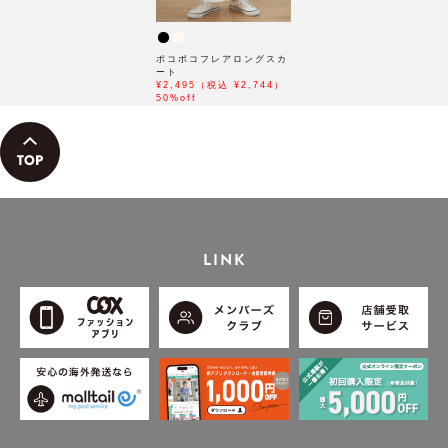
ポコポコフレアロングスカ
ート
¥2,495（税込 ¥2,744）
50%off
LINK