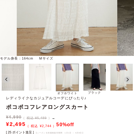
モデル身長：164cm Mサイズ
ブラック
オフホワイト
レディライクなカジュアルコーデにぴったり♪
ポコポコフレアロングスカート
¥
4,990
税込 ¥5,489
→
¥
2,495
50%off
¥
2,744
[
25
ポイント進呈 ]
【シーズン当初価格販売期間
1月1日 ～ 6月8日
】