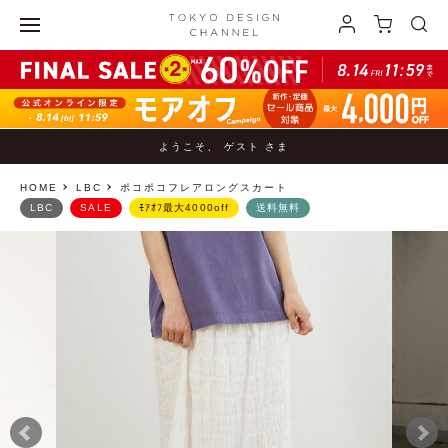
ようこそ、 ゲスト さま
HOME
LBC
ポコポコフレアロングスカート
LBC
SALE
ﾓｱｵﾌ最大4000off
送料無料